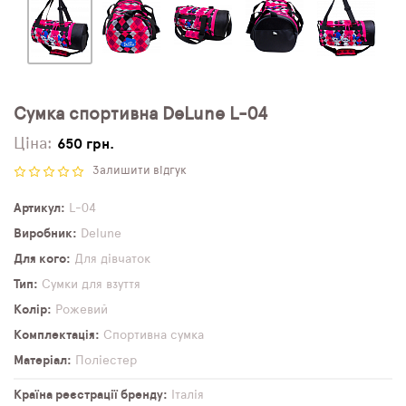
Сумка спортивна DeLune L-04
Ціна:
650 грн.
Залишити відгук
Артикул
L-04
Виробник
Delune
Для кого
Для дівчаток
Тип
Сумки для взуття
Колір
Рожевий
Комплектація
Спортивна сумка
Матеріал
Поліестер
Країна реєстрації бренду
Італія