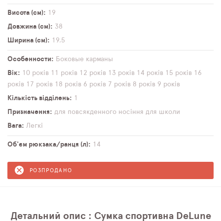
Висота (см)
19
Довжина (см)
38
Ширина (см)
19,5
Особенности
Боковые карманы
Вік
10 років
11 років
12 років
13 років
14 років
15 років
16
років
17 років
18 років
6 років
7 років
8 років
9 років
Кількість відділень
1
Призначення
для повсякденного носіння
для школи
Вага
Легкі
Об'єм рюкзака/ранця (л)
14
РОЗПРОДАНО
Детальний опис : Сумка спортивна DeLune