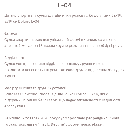
L-04
Дитяча спортивна сумка для дівчинки рожева з Кошенятами 38х19,
5х19 см Delune L-04
Форма:
Сумка спортивна завдяки унікальній формі виглядає компактно,
але в той же час в ній можна зручно розмістити всі необхідні речі.
Відділення:
Сумка має одне велике відділення, в якому зручно можна
розмістити всі спортивні речі, так само зручне відділення збоку для
взуття.
Має ряд якісних та зручних деталей:
Блискавки високої якості від японської компанії YKK, які є
лідерами на ринку блискавок. Що надає впевненості у надійності
експлуатації.
Важливо! У товарах 2020 року було зроблено ребрендинг. Зміни
торкнулися: назви "magic DeLune", форми знака, ніжки,