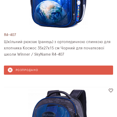
R4-407
Шкільний рюкзак (ранець) з ортопедичною спинкою для
хлопчика Космос 35х27х15 см Чорний для початкової
школи Winner / SkyName R4-407
РОЗПРОДАНО