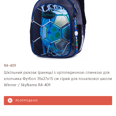
R4-409
Шкільний рюкзак (ранець) з ортопедичною спинкою для
хлопчика Футбол 35х27х15 см сірий для початкової школи
Winner / SkyName R4-409
РОЗПРОДАНО