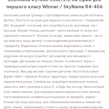
першого класу Winner / SkyName R4-406
Шкільний рюкзак (ранець) з ортопедичною спинкою для хлопчика
Футбол 35х27х15 см сірий для першого класу Winner / SkyName R4-
406. Яскравий і стильний, він сподобається як школярам, ​​так і
батькам. Форма: Ранець шкільний - виготовлений по жорстко-
каркасній технології. Яскраві кольори, незвичайні принти - це те,
що виділить вашу дитину і стане відмінним доповненням до її
гардеробу. Відділення: Основне велике відділення у спини, з
тканинними роздільниками, для шкільного приладдя. У передньому
відділенні місце для зошитів і органайзер для письмового
приладдя. Дві кишені на липучці з боків. У комплекті: Бірка з
індивідуальним штрих кодом та описом. Брелок-годинник (для
хлопчика). Має ряд якісних і зручних деталей: Якісні блискавки
фірми «SBS» + фірмові бігунки і фурнітура. Зверху зручна ручка для
перенесення ранця. Спеціальна, водовідштовхувальна тканина,
захистить вміст рюкзака в цілості, в будь-яку погоду. Вентильовані
м'які лямки-маєчки, для зниження навантаження на плечі дитини.
Світловідбиваючі елементи розташовані на передній, задній і
бічний частинах рюкзака, для забезпечення безпеки в темний час
доби. Ніжки, забезпечують стійкість ранця. Додатковими рядками