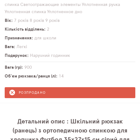
спинка
Светоотражающие элементы
Уплотненная ручка
Уплотненная спинка
Уплотненное дно
Вік
7 років
8 років
9 років
Кількість відділень
2
Призначення
для школи
Вага
Легкі
Подарунок
Наручний годинник
Вага (гр)
900
Об'єм рюкзака/ранця (л)
14
РОЗПРОДАНО
Детальний опис : Шкільний рюкзак
(ранець) з ортопедичною спинкою для
хлопчика Футбол 35х27х15 см сірий для