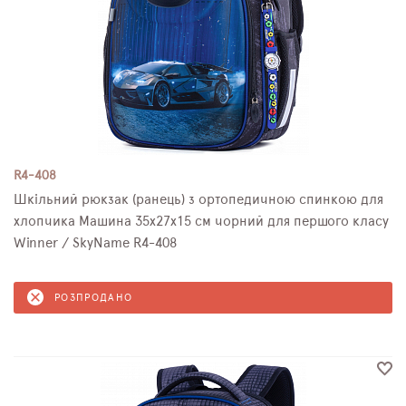
R4-408
Шкільний рюкзак (ранець) з ортопедичною спинкою для
хлопчика Машина 35х27х15 см чорний для першого класу
Winner / SkyName R4-408
РОЗПРОДАНО