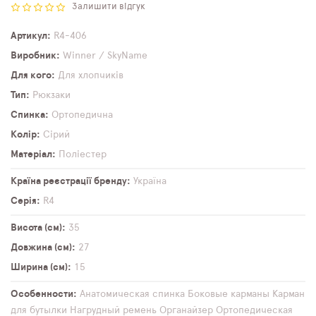
Залишити відгук
Артикул
R4-406
Виробник
Winner / SkyName
Для кого
Для хлопчиків
Тип
Рюкзаки
Спинка
Ортопедична
Колір
Сірий
Матеріал
Поліестер
Країна реєстрації бренду
Україна
Серія
R4
Висота (см)
35
Довжина (см)
27
Ширина (см)
15
Особенности
Анатомическая спинка
Боковые карманы
Карман
для бутылки
Нагрудный ремень
Органайзер
Ортопедическая