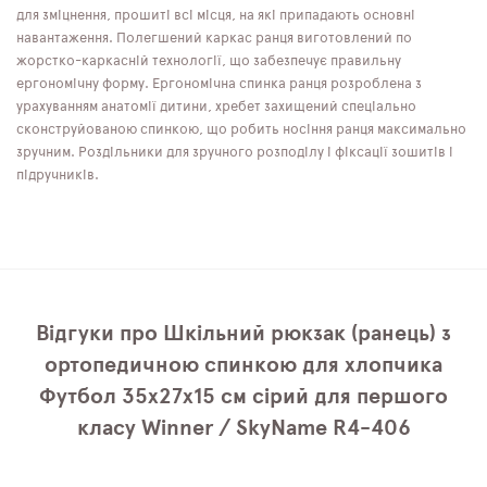
для зміцнення, прошиті всі місця, на які припадають основні
навантаження. Полегшений каркас ранця виготовлений по
жорстко-каркасній технології, що забезпечує правильну
ергономічну форму. Ергономічна спинка ранця розроблена з
урахуванням анатомії дитини, хребет захищений спеціально
сконструйованою спинкою, що робить носіння ранця максимально
зручним. Роздільники для зручного розподілу і фіксації зошитів і
підручників.
Відгуки про Шкільний рюкзак (ранець) з
ортопедичною спинкою для хлопчика
Футбол 35х27х15 см сірий для першого
класу Winner / SkyName R4-406