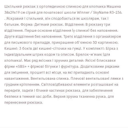
Шкільний рюкзак з ортопедичною спинкою для хлопчика Машина
38х29х19 см сірий для початкової школи Winner / SkyName R3-236.
. Яскравий і стильний, він сподобається як школярам, ​​так і
батькам. Форма: Дитячий рюкзак. Відділення: В рюкзаку три
відділення. Перше основне відділення (у спинки) без наповнення.
Друге відділення без наповнення. Третє відділення з органайзером
для письмового приладдя, прикрашене об'ємною 3D картинкою.
Кишені: З боків дві кишені-сіточки на гумці. У комплекті: Бірка з
індивідуальним штрих кодом та описом. Брелок-м'ячик (для
хлопчика). Має ряд якісних і зручних деталей: Якісні блискавки
фірми «SBS» + фірмові бігунки і фурнітура. Додатковими рядками
для зміцнення, прошиті всі місця, на які припадають основні
навантаження. Вентильована спинка. Плечові вентильовані лямки з
грудним кріпленням. Світловідбиваючі елементи розташовані на
передній, задній і бічний частинах рюкзака, для забезпечення
безпеки в темний час доби. Верхня зручна тканинна ручка, для
перенесення рюкзака.