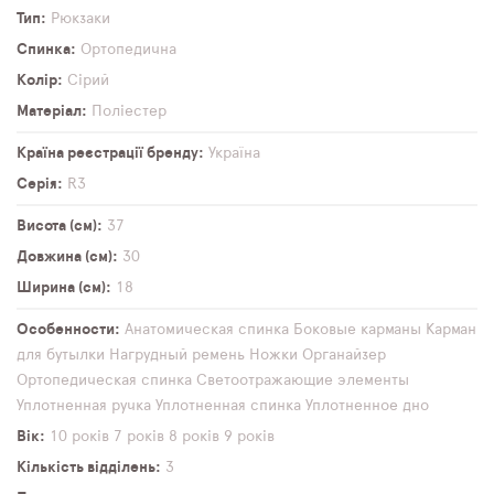
Тип
Рюкзаки
Спинка
Ортопедична
Колір
Сірий
Матеріал
Поліестер
Країна реєстрації бренду
Україна
Серія
R3
Висота (см)
37
Довжина (см)
30
Ширина (см)
18
Особенности
Анатомическая спинка
Боковые карманы
Карман
для бутылки
Нагрудный ремень
Ножки
Органайзер
Ортопедическая спинка
Светоотражающие элементы
Уплотненная ручка
Уплотненная спинка
Уплотненное дно
Вік
10 років
7 років
8 років
9 років
Кількість відділень
3