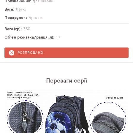
Призначення
для школи
Вага
Легкі
Подарунок
Брелок
Вага (гр)
730
Об'єм рюкзака/ранця (л)
17
РОЗПРОДАНО
Переваги серії