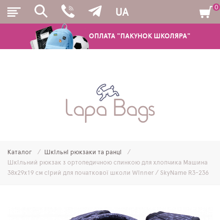
0
UA
ОПЛАТА "ПАКУНОК ШКОЛЯРА"
РЮКЗАКИ
ШКІЛЬНІ РЮКЗАКИ ТА РАНЦІ
ПІДЛІТКОВІ РЮКЗАКИ
Каталог
Шкільні рюкзаки та ранці
МОЛОДІЖНІ РЮКЗАКИ
Шкільний рюкзак з ортопедичною спинкою для хлопчика Машина
38х29х19 см сірий для початкової школи Winner / SkyName R3-236
ПЕНАЛИ
МІШКИ ДЛЯ ВЗУТТЯ