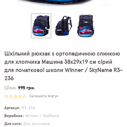
Шкільний рюкзак з ортопедичною спинкою
для хлопчика Машина 38х29х19 см сірий
для початкової школи Winner / SkyName R3-
236
Ціна:
995 грн.
Залишити відгук
Артикул
R3-236
Виробник
Winner / SkyName
Для кого
Для хлопчиків