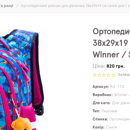
та ранці
Ортопедичний рюкзак для дівчинки 38х29х19 см синій для 1 
Ортопеди
38х29х19 
Winner /
Ціна:
820 грн.
Залиши
Артикул
R2-172
Виробник
Winner 
Для кого
Для дівч
Тип
Рюкзаки
Спинка
Ортопеди
Колір
Синій