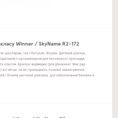
 класу Winner / SkyName R2-172
як школярам, ​​так і батькам. Форма: Дитячий рюкзак.
 відділення з органайзером для письмового приладдя,
 та описом. Брелок-ведмедик (для дівчинки). Має ряд
і всі місця, на які припадають основні навантаження.
ій і бічний частинах рюкзака, для забезпечення безпеки в