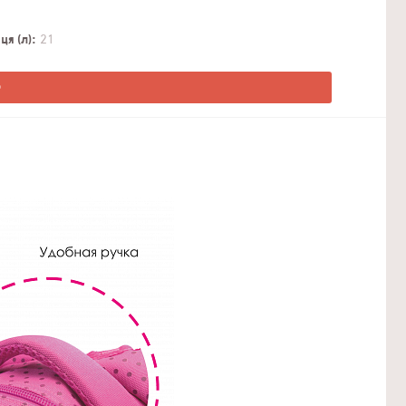
я (л)
21
О