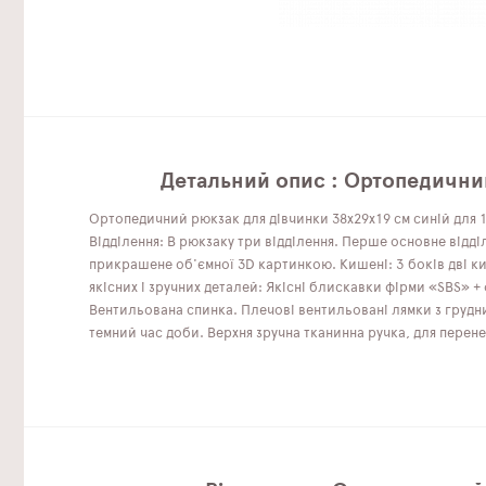
Детальний опис : Ортопедичний
Ортопедичний рюкзак для дівчинки 38х29х19 см синій для 1 
Відділення: В рюкзаку три відділення. Перше основне відді
прикрашене об'ємної 3D картинкою. Кишені: З боків дві ки
якісних і зручних деталей: Якісні блискавки фірми «SBS» +
Вентильована спинка. Плечові вентильовані лямки з грудни
темний час доби. Верхня зручна тканинна ручка, для перен