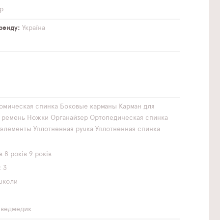
р
бренду
Україна
омическая спинка
Боковые карманы
Карман для
 ремень
Ножки
Органайзер
Ортопедическая спинка
элементы
Уплотненная ручка
Уплотненная спинка
в
8 років
9 років
3
школи
 ведмедик