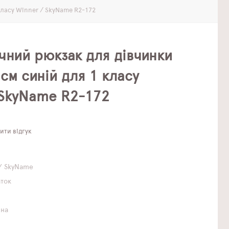
класу Winner / SkyName R2-172
чний рюкзак для дівчинки
см синій для 1 класу
 SkyName R2-172
ти відгук
/ SkyName
аток
чна