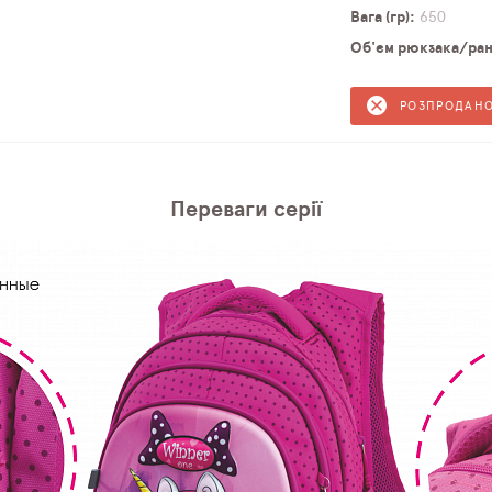
Вага (гр)
650
Об'єм рюкзака/ранц
РОЗПРОДАН
Переваги серії