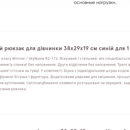
 рюкзак для дівчинки 38х29х19 см синій для 1
класу Winner / SkyName R2-172. Яскравий і стильний, він сподобається 
лення (у спинки) без наповнення. Друге відділення без наповнення. Третє
шені-сіточки на гумці. У комплекті: Бірка з індивідуальним штрих кодом
 фірмові бігунки і фурнітура. Додатковими рядками для зміцнення, прошит
м кріпленням. Світловідбиваючі елементи розташовані на передній, задн
есення рюкзака.