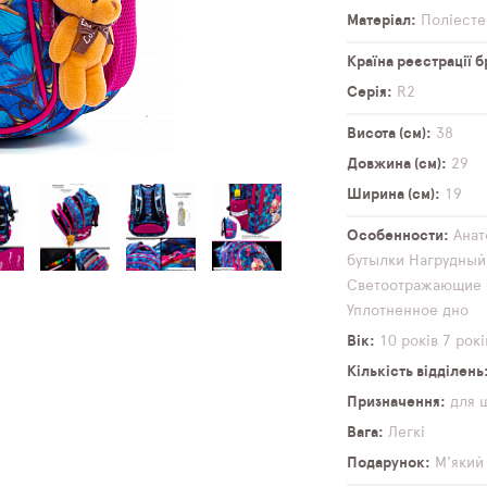
Матеріал
Поліесте
Країна реєстрації 
Серія
R2
Висота (см)
38
Довжина (см)
29
Ширина (см)
19
Особенности
Анат
бутылки
Нагрудный
Светоотражающие 
Уплотненное дно
Вік
10 років
7 рокі
Кількість відділень
Призначення
для 
Вага
Легкі
Подарунок
М'який