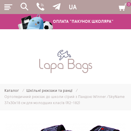
0
UA
ОПЛАТА "ПАКУНОК ШКОЛЯРА"
РЮКЗАКИ
ШКІЛЬНІ РЮКЗАКИ ТА РАНЦІ
ПІДЛІТКОВІ РЮКЗАКИ
Каталог
Шкільні рюкзаки та ранці
МОЛОДІЖНІ РЮКЗАКИ
Ортопедичний рюкзак до школи сірий з Пандою Winner /SkyName
37х30х18 см для молодших класів (R2-182)
ПЕНАЛИ
МІШКИ ДЛЯ ВЗУТТЯ