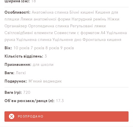
Ширина (см)
18
Особливості
Анатомічна спинка
Бічні кишені
Кишеня для
пляшки
Лямки анатомічної форми
Нагрудний ремінь
Ніжки
Органайзер
Ортопедична спинка
Регульовані лямки
Світловідбивні елементи
Совместим с форматом А4
Ущільнена
ручка
Ущільнена спинка
Ущільнене дно
Фронтальна кишеня
Вік
10 років
7 років
8 років
9 років
Кількість відділень
3
Призначення
для школи
Вага
Легкі
Подарунок
М'який ведмедик
Вага (гр)
720
Об'єм рюкзака/ранця (л)
17,3
РОЗПРОДАНО