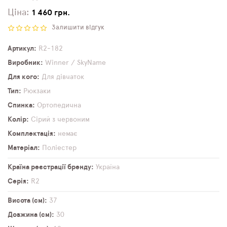
Ціна:
1 460 грн.
Залишити відгук
Артикул
R2-182
Виробник
Winner / SkyName
Для кого
Для дівчаток
Тип
Рюкзаки
Спинка
Ортопедична
Колір
Сірий з червоним
Комплектація
немає
Матеріал
Поліестер
Країна реєстрації бренду
Україна
Серія
R2
Висота (см)
37
Довжина (см)
30