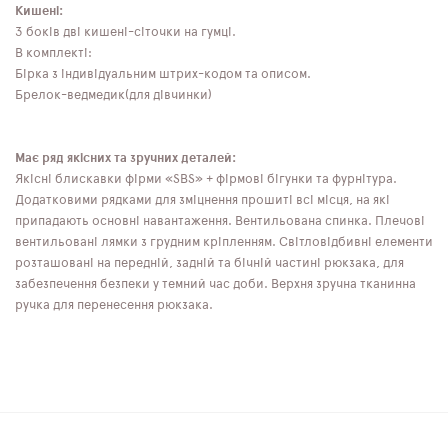
Кишені:
З боків дві кишені-сіточки на гумці.
В комплекті:
Бірка з індивідуальним штрих-кодом та описом.
Брелок-ведмедик(для дівчинки)
Має ряд якісних та зручних деталей:
Якісні блискавки фірми «SBS» + фірмові бігунки та фурнітура.
Додатковими рядками для зміцнення прошиті всі місця, на які
припадають основні навантаження. Вентильована спинка. Плечові
вентильовані лямки з грудним кріпленням. Світловідбивні елементи
розташовані на передній, задній та бічній частині рюкзака, для
забезпечення безпеки у темний час доби. Верхня зручна тканинна
ручка для перенесення рюкзака.