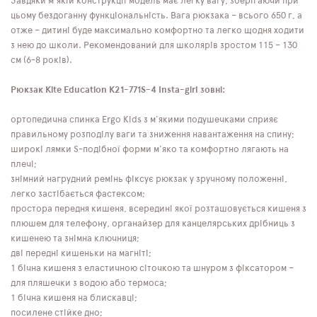
Завдяки м'якій конструкції модель має легку вагу, зберігаючи при
цьому бездоганну функціональність. Вага рюкзака – всього 650 г, а
отже – дитині буде максимально комфортно та легко щодня ходити
з нею до школи. Рекомендований для школярів зростом 115 – 130
см (6-8 років).
Рюкзак Kite Education K21-771S-4 Insta-girl зовні:
ортопедична спинка Ergo Kids з м'якими подушечками сприяє
правильному розподілу ваги та зниження навантаження на спину;
широкі лямки S-подібної форми м'яко та комфортно лягають на
плечі;
знімний нагрудний ремінь фіксує рюкзак у зручному положенні,
легко застібається фастексом;
простора передня кишеня, всередині якої розташовується кишеня з
плюшем для телефону, органайзер для канцелярських дрібниць з
кишенею та знімна ключниця;
дві передні кишеньки на магніті;
1 бічна кишеня з еластичною сіточкою та шнуром з фіксатором –
для пляшечки з водою або термоса;
1 бічна кишеня на блискавці;
посилене стійке дно;