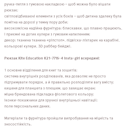
ручка-петля з гумовою накладкою – щоб можна було вішати
рюкзак;
світловідбиваючі елементи з усіх боків – щоб дитина здалеку була
помітна на дорозі у темну пору доби;
високоякісна надійна фурнітура: блискавки, що плавно працюють,
і приємні на дотик кулери з гумовим напиленням;
декор: тканина тканина «ріпстоп», підвіска-ліхтарик на карабіні,
кольорові кулери, 3D раббер бейджі.
Рюкзак Kite Education K21-771S-4 Insta-girl всередині:
1 основне відділення для книг та зошитів;
система внутрішніх розділювачів, яка дозволяє не просто
підтримувати порядок, а й правильно розподіляти вагу вмісту;
кишеня для планшета з плюшем, що захищає екран;
міцна брендована підкладка фіолетового кольору;
іконки-покажчики для зручної внутрішньої навігації;
поле персональних даних.
Матеріали та фурнітура пройшли випробування на міцність та
зносостійкість.