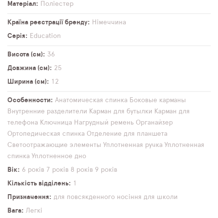
Матеріал
Поліестер
Країна реєстрації бренду
Німеччина
Серія
Education
Висота (см)
36
Довжина (см)
25
Ширина (см)
12
Особенности
Анатомическая спинка
Боковые карманы
Внутренние разделители
Карман для бутылки
Карман для
телефона
Ключница
Нагрудный ремень
Органайзер
Ортопедическая спинка
Отделение для планшета
Светоотражающие элементы
Уплотненная ручка
Уплотненная
спинка
Уплотненное дно
Вік
6 років
7 років
8 років
9 років
Кількість відділень
1
Призначення
для повсякденного носіння
для школи
Вага
Легкі