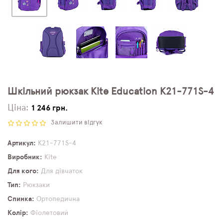
Шкільний рюкзак Kite Education K21-771S-4
Ціна:
1 246 грн.
Залишити відгук
Артикул
K21-771S-4
Виробник
Kite
Для кого
Для дівчаток
Тип
Рюкзаки
Спинка
Ортопедична
Колір
Фіолетовий