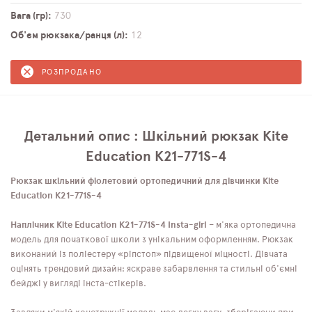
Вага (гр)
730
Об'єм рюкзака/ранця (л)
12
РОЗПРОДАНО
Детальний опис : Шкільний рюкзак Kite
Education K21-771S-4
Рюкзак шкільний фіолетовий ортопедичний для дівчинки Kite
Education K21-771S-4
Наплічник Kite Education K21-771S-4 Insta-girl
– м'яка ортопедична
модель для початкової школи з унікальним оформленням. Рюкзак
виконаний із поліестеру «ріпстоп» підвищеної міцності. Дівчата
оцінять трендовий дизайн: яскраве забарвлення та стильні об'ємні
бейджі у вигляді інста-стікерів.