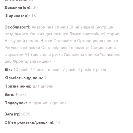
Довжина (см)
30
Ширина (см)
16
Особливості
Анатомічна спинка
Бічні кишені
Внутрішні
роздільники
Кишеня для пляшки
Лямки анатомічної форми
Нагрудний ремінь
Ніжки
Органайзер
Ортопедична спинка
Регульовані лямки
Світловідбивні елементи
Совместим с
форматом А4
Ущільнена ручка
Ущільнена спинка
Ущільнене
дно
Фронтальна кишеня
Вік
10 років
11 років
6 років
7 років
8 років
9 років
Кількість відділень
2
Призначення
для школи
Вага
Легкі
Подарунок
Наручний годинник
Вага (гр)
890
Об'єм рюкзака/ранця (л)
16