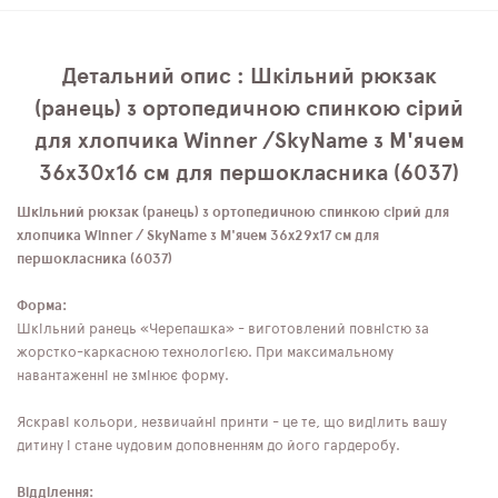
Детальний опис : Шкільний рюкзак
(ранець) з ортопедичною спинкою сірий
для хлопчика Winner /SkyName з М'ячем
36х30х16 см для першокласника (6037)
Шкільний рюкзак (ранець) з ортопедичною спинкою сірий для
хлопчика Winner / SkyName з М'ячем 36х29х17 см для
першокласника (6037)
Форма:
Шкільний ранець «Черепашка» - виготовлений повністю за
жорстко-каркасною технологією. При максимальному
навантаженні не змінює форму.
Яскраві кольори, незвичайні принти - це те, що виділить вашу
дитину і стане чудовим доповненням до його гардеробу.
Відділення: