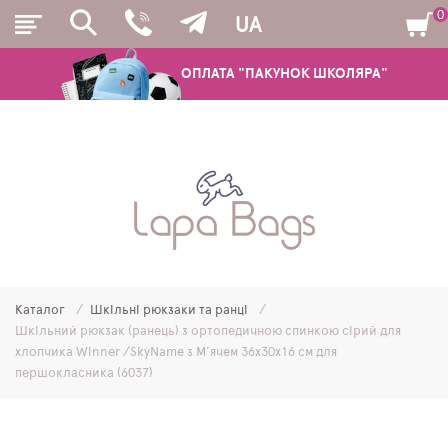
0
UA
ОПЛАТА "ПАКУНОК ШКОЛЯРА"
РЮКЗАКИ
ШКІЛЬНІ РЮКЗАКИ ТА РАНЦІ
ПІДЛІТКОВІ РЮКЗАКИ
Каталог
Шкільні рюкзаки та ранці
МОЛОДІЖНІ РЮКЗАКИ
Шкільний рюкзак (ранець) з ортопедичною спинкою сірий для
хлопчика Winner /SkyName з М'ячем 36х30х16 см для
ПЕНАЛИ
першокласника (6037)
МІШКИ ДЛЯ ВЗУТТЯ