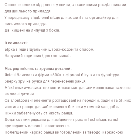
Основне велике відділення у спини, з тканинними роздільниками,
для шкільного приладдя.
У передньому відділенні місце для зошитів та органайзер для
письмового приладдя.
Дві кишені на липучці з боків.
В комплекті:
Бірка з індивідуальним штрих-кодом та описом.
Наручний годинник (для хлопчика).
Має ряд якісних та зручних деталей:
Якісні блискавки фірми «SBS» + фірмові бігунки та фурнітура.
Зверху зручна ручка для перенесення ранця.
М'які лямки-маєчка, що вентилюються, для зниження навантаження
на плечі дитини.
Світловідбивні елементи розташовані на передній, задній та бічних
частинах ранця, для забезпечення безпеки у темний час доби.
Ніжки забезпечують стійкість ранця.
Додатковими рядками для зміцнення прошиті всі місця, на які
припадають основні навантаження.
Полегшений каркас ранця виготовлений за твердо-каркасною