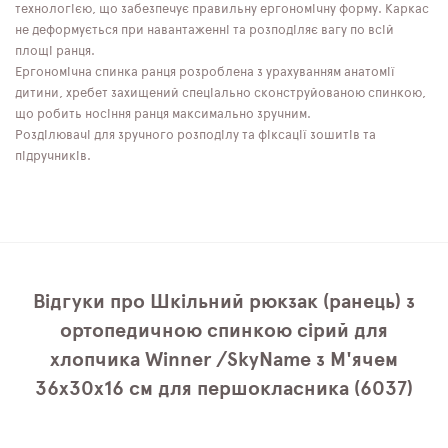
технологією, що забезпечує правильну ергономічну форму. Каркас
не деформується при навантаженні та розподіляє вагу по всій
площі ранця.
Ергономічна спинка ранця розроблена з урахуванням анатомії
дитини, хребет захищений спеціально сконструйованою спинкою,
що робить носіння ранця максимально зручним.
Розділювачі для зручного розподілу та фіксації зошитів та
підручників.
Відгуки про Шкільний рюкзак (ранець) з
ортопедичною спинкою сірий для
хлопчика Winner /SkyName з М'ячем
36х30х16 см для першокласника (6037)