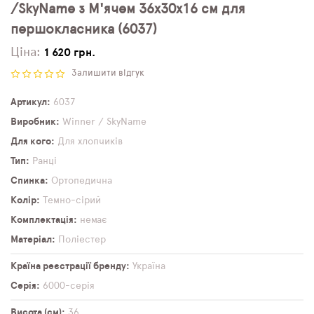
/SkyName з М'ячем 36х30х16 см для
першокласника (6037)
Ціна:
1 620 грн.
Залишити відгук
Артикул
6037
Виробник
Winner / SkyName
Для кого
Для хлопчиків
Тип
Ранці
Спинка
Ортопедична
Колір
Темно-сірий
Комплектація
немає
Матеріал
Поліестер
Країна реєстрації бренду
Україна
Серія
6000-серія
Висота (см)
36