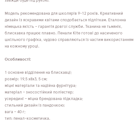
завжди буде під рукою.
Модель рекомендована для школярів 9-12 років. Креативний
дизайн із яскравими квітами сподобається підліткам. Еталонна
німецька якість – гарантія довгої служби. Тканина не тьмяніє,
блискавка працює плавно. Пенали Kite готові до насиченого
шкільного графіка, чудово справляються із частим використанням
на кожному уроці.
Особливості:
1 основне відділення на блискавці;
розмір: 19,5 x8x3, 5 см;
міцні матеріали та надійна фурнітура;
матеріал – зносостійкий поліестер;
усередині – міцна брендована підкладка;
стильний дизайн із пандочкою;
вага – 40 г;
тип: пенал-косметичка.