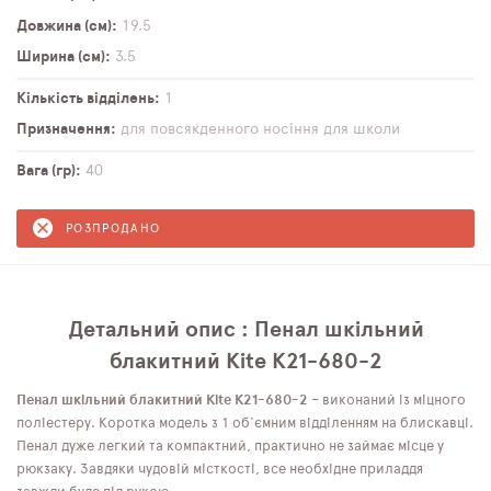
Довжина (см)
19,5
Ширина (см)
3,5
Кількість відділень
1
Призначення
для повсякденного носіння
для школи
Вага (гр)
40
РОЗПРОДАНО
Детальний опис : Пенал шкільний
блакитний Kite K21-680-2
Пенал шкільний блакитний Kite K21-680-2
– виконаний із міцного
поліестеру. Коротка модель з 1 об'ємним відділенням на блискавці.
Пенал дуже легкий та компактний, практично не займає місце у
рюкзаку. Завдяки чудовій місткості, все необхідне приладдя