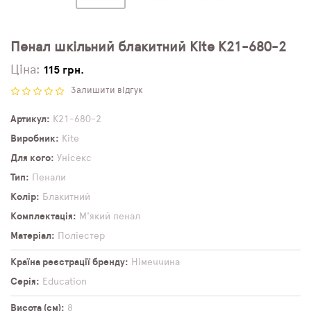
Пенал шкільний блакитний Kite K21-680-2
Ціна:
115 грн.
Залишити відгук
Артикул
K21-680-2
Виробник
Kite
Для кого
Унісекс
Тип
Пенали
Колір
Блакитний
Комплектація
М'який пенал
Матеріал
Поліестер
Країна реєстрації бренду
Німеччина
Серія
Education
Висота (см)
8