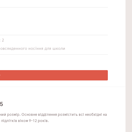
2
повсякденного носіння
для школи
О
-5
ний розмір. Основне відділення розмістить всі необхідні на
підлітків віком 9-12 років.