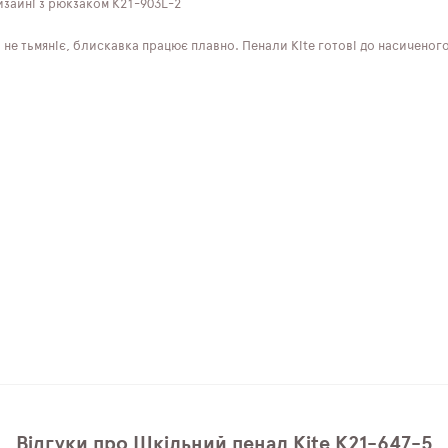
изайні з рюкзаком K21-903L-2
на не тьмяніє, блискавка працює плавно. Пенали Kite готові до насичено
Відгуки про Шкільний пенал Kite K21-647-5