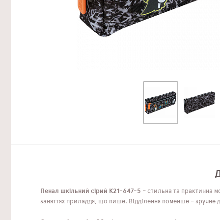
Д
Пенал шкільний сірий K21-647-5
– стильна та практична мо
заняттях приладдя, що пише. Відділення поменше – зручне д