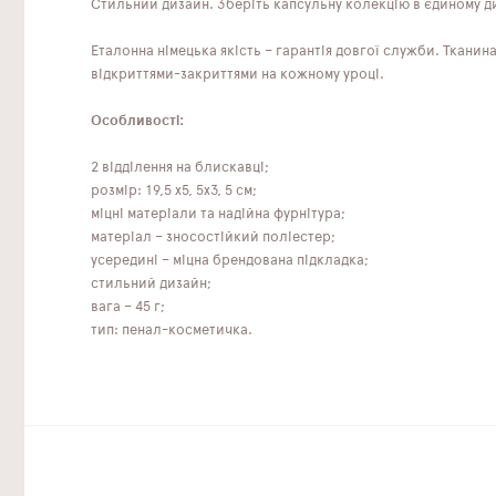
Стильний дизайн. Зберіть капсульну колекцію в єдиному д
Еталонна німецька якість – гарантія довгої служби. Ткани
відкриттями-закриттями на кожному уроці.
Особливості:
2 відділення на блискавці;
розмір: 19,5 x5, 5x3, 5 см;
міцні матеріали та надійна фурнітура;
матеріал – зносостійкий поліестер;
усередині – міцна брендована підкладка;
стильний дизайн;
вага – 45 г;
тип: пенал-косметичка.