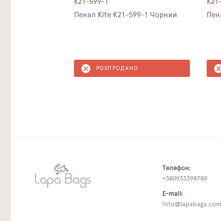
K21-599-1
K21
Пенал Kite K21-599-1 Чорний
Пен
РОЗПРОДАНО
Телефон:
+380933398788
E-mail:
info@lapabags.co