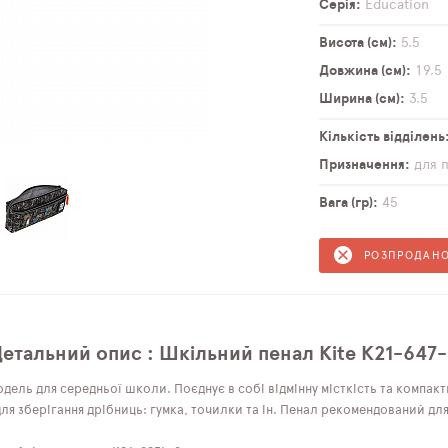
Серія
Education
Висота (см)
5,5
Довжина (см)
19,5
Ширина (см)
3,5
Кількість відділень
Призначення
для 
Вага (гр)
45
РОЗПРОДАН
етальний опис : Шкільний пенал Kite K21-647
дель для середньої школи. Поєднує в собі відмінну місткість та компакт
ля зберігання дрібниць: гумка, точилки та ін. Пенал рекомендований для 