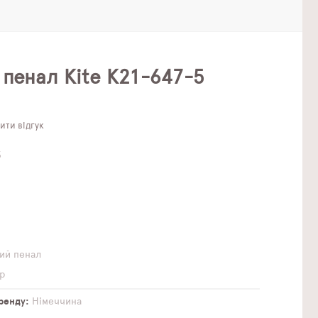
 пенал Kite K21-647-5
ти відгук
5
й
ий пенал
р
бренду
Німеччина