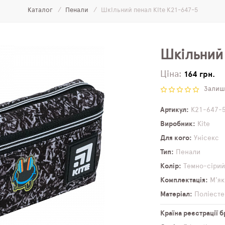
Каталог
Пенали
Шкільний пенал Kite K21-647-5
Шкільний
Ціна:
164 грн.
Залиши
Артикул
K21-647-
Виробник
Kite
Для кого
Унісекс
Тип
Пенали
Колір
Темно-сіри
Комплектація
М'як
Матеріал
Поліесте
Країна реєстрації 