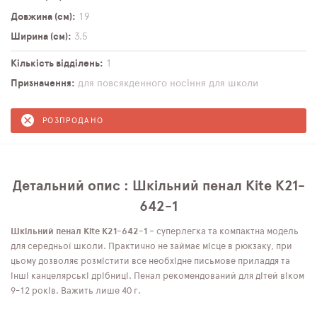
Довжина (см)
19
Ширина (см)
3,5
Кількість відділень
1
Призначення
для повсякденного носіння
для школи
РОЗПРОДАНО
Детальний опис : Шкільний пенал Kite K21-
642-1
Шкільний пенал Kite K21-642-1
– суперлегка та компактна модель
для середньої школи. Практично не займає місце в рюкзаку, при
цьому дозволяє розмістити все необхідне письмове приладдя та
інші канцелярські дрібниці. Пенал рекомендований для дітей віком
9-12 років. Важить лише 40 г.