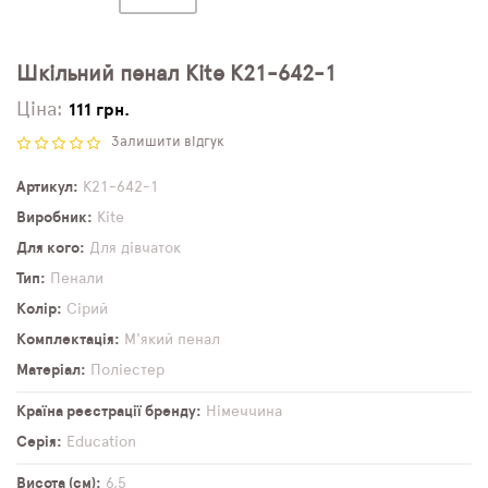
Шкільний пенал Kite K21-642-1
Ціна:
111 грн.
Залишити відгук
Артикул
K21-642-1
Виробник
Kite
Для кого
Для дівчаток
Тип
Пенали
Колір
Сірий
Комплектація
М'який пенал
Матеріал
Поліестер
Країна реєстрації бренду
Німеччина
Серія
Education
Висота (см)
6,5