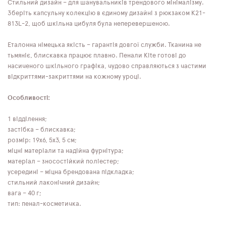
Стильний дизайн – для шанувальників трендового мінімалізму.
Зберіть капсульну колекцію в єдиному дизайні з рюкзаком K21-
813L-2, щоб шкільна цибуля була неперевершеною.
Еталонна німецька якість – гарантія довгої служби. Тканина не
тьмяніє, блискавка працює плавно. Пенали Kite готові до
насиченого шкільного графіка, чудово справляються з частими
відкриттями-закриттями на кожному уроці.
Особливості:
1 відділення;
застібка – блискавка;
розмір: 19х6, 5х3, 5 см;
міцні матеріали та надійна фурнітура;
матеріал – зносостійкий поліестер;
усередині – міцна брендована підкладка;
стильний лаконічний дизайн;
вага – 40 г;
тип: пенал-косметичка.