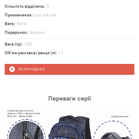
Кількість відділень
3
Призначення
для школи
Вага
Легкі
Подарунок
Брелок
Вага (гр)
730
Об'єм рюкзака/ранця (л)
17
РОЗПРОДАНО
Переваги серії