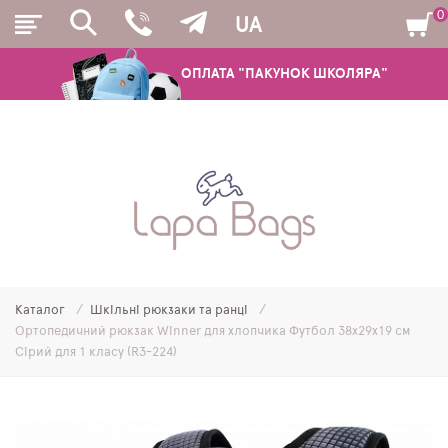
0
UA
ОПЛАТА "ПАКУНОК ШКОЛЯРА"
РЮКЗАКИ
ШКІЛЬНІ РЮКЗАКИ ТА РАНЦІ
ПІДЛІТКОВІ РЮКЗАКИ
Каталог
Шкільні рюкзаки та ранці
МОЛОДІЖНІ РЮКЗАКИ
Ортопедичний рюкзак Winner для хлопчика Футбол 38х29х19 см
Сірий для 1 класу (R3-224)
ПЕНАЛИ
МІШКИ ДЛЯ ВЗУТТЯ