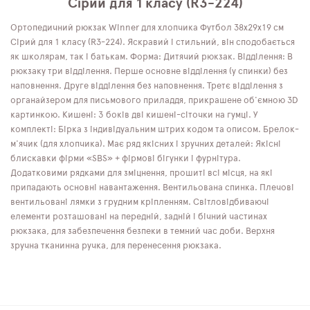
Сірий для 1 класу (R3-224)
Ортопедичний рюкзак Winner для хлопчика Футбол 38х29х19 см
Сірий для 1 класу (R3-224). Яскравий і стильний, він сподобається
як школярам, ​​так і батькам. Форма: Дитячий рюкзак. Відділення: В
рюкзаку три відділення. Перше основне відділення (у спинки) без
наповнення. Друге відділення без наповнення. Третє відділення з
органайзером для письмового приладдя, прикрашене об'ємною 3D
картинкою. Кишені: З боків дві кишені-сіточки на гумці. У
комплекті: Бірка з індивідуальним штрих кодом та описом. Брелок-
м'ячик (для хлопчика). Має ряд якісних і зручних деталей: Якісні
блискавки фірми «SBS» + фірмові бігунки і фурнітура.
Додатковими рядками для зміцнення, прошиті всі місця, на які
припадають основні навантаження. Вентильована спинка. Плечові
вентильовані лямки з грудним кріпленням. Світловідбиваючі
елементи розташовані на передній, задній і бічний частинах
рюкзака, для забезпечення безпеки в темний час доби. Верхня
зручна тканинна ручка, для перенесення рюкзака.