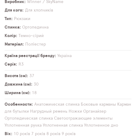
Виробник
Winner / SkyName
Для кого
Для хлопчиків
Тип
Рюкзаки
Спинка
Ортопедична
Колір
Темно-сірий
Матеріал
Поліестер
Країна реєстрації бренду
Україна
Серія
R3
Висота (см)
37
Довжина (см)
30
Ширина (см)
18
Особенности
Анатомическая спинка
Боковые карманы
Карман
для бутылки
Нагрудный ремень
Ножки
Органайзер
Ортопедическая спинка
Светоотражающие элементы
Уплотненная ручка
Уплотненная спинка
Уплотненное дно
Вік
10 років
7 років
8 років
9 років