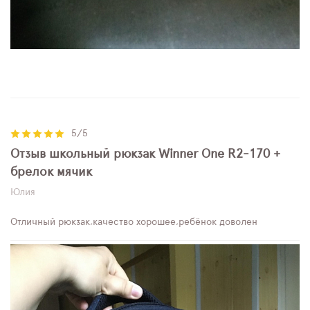
5/5
Отзыв школьный рюкзак Winner One R2-170 +
брелок мячик
Юлия
Отличный рюкзак,качество хорошее,ребёнок доволен