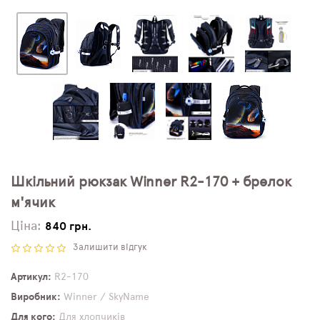
Шкільний рюкзак Winner R2-170 + брелок
м'ячик
Ціна:
840 грн.
Залишити відгук
Артикул
R2-170
Виробник
Winner / SkyName
Для кого
Для хлопчиків