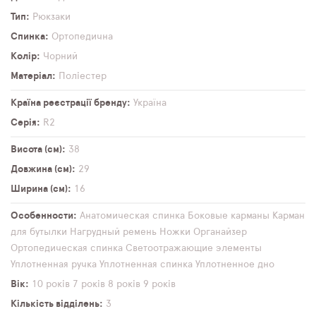
Тип
Рюкзаки
Спинка
Ортопедична
Колір
Чорний
Матеріал
Поліестер
Країна реєстрації бренду
Україна
Серія
R2
Висота (см)
38
Довжина (см)
29
Ширина (см)
16
Особенности
Анатомическая спинка
Боковые карманы
Карман
для бутылки
Нагрудный ремень
Ножки
Органайзер
Ортопедическая спинка
Светоотражающие элементы
Уплотненная ручка
Уплотненная спинка
Уплотненное дно
Вік
10 років
7 років
8 років
9 років
Кількість відділень
3