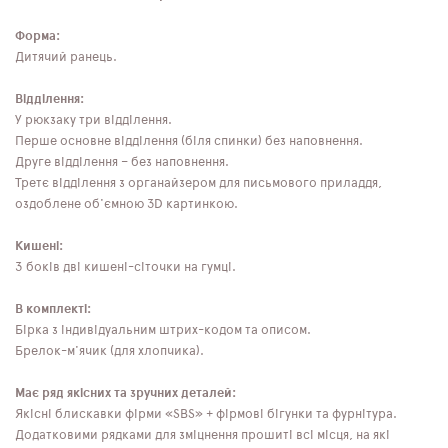
Форма:
Дитячий ранець.
Відділення:
У рюкзаку три відділення.
Перше основне відділення (біля спинки) без наповнення.
Друге відділення – без наповнення.
Третє відділення з органайзером для письмового приладдя,
оздоблене об'ємною 3D картинкою.
Кишені:
З боків дві кишені-сіточки на гумці.
В комплекті:
Бірка з індивідуальним штрих-кодом та описом.
Брелок-м'ячик (для хлопчика).
Має ряд якісних та зручних деталей:
Якісні блискавки фірми «SBS» + фірмові бігунки та фурнітура.
Додатковими рядками для зміцнення прошиті всі місця, на які