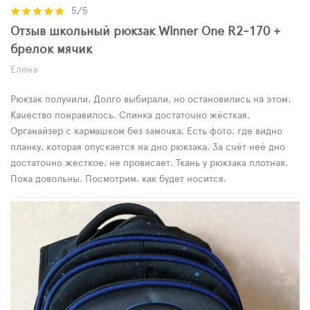
5/5
Отзыв школьный рюкзак Winner One R2-170 +
брелок мячик
Елена
Рюкзак получили. Долго выбирали, но остановились на этом.
Качество понравилось. Спинка достаточно жёсткая.
Органайзер с кармашком без замочка. Есть фото, где видно
планку, которая опускается на дно рюкзака. За счёт неё дно
достаточно жесткое, не провисает. Ткань у рюкзака плотная.
Пока довольны. Посмотрим, как будет носится.