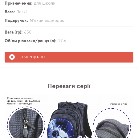
Призначення
для школи
Вага
Легкі
Подарунок
М'який ведмедик
Вага (гр)
650
Об'єм рюкзака/ранця (л)
17,6
РОЗПРОДАНО
Переваги серії