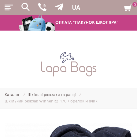
0
UA
ОПЛАТА "ПАКУНОК ШКОЛЯРА"
РЮКЗАКИ
ШКІЛЬНІ РЮКЗАКИ ТА РАНЦІ
ПІДЛІТКОВІ РЮКЗАКИ
Каталог
Шкільні рюкзаки та ранці
МОЛОДІЖНІ РЮКЗАКИ
Шкільний рюкзак Winner R2-170 + брелок м'ячик
ПЕНАЛИ
МІШКИ ДЛЯ ВЗУТТЯ