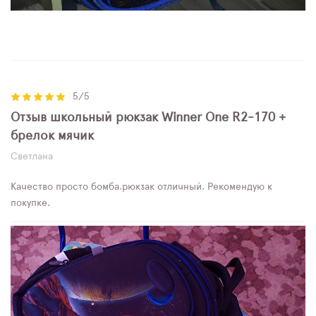
5/5
Отзыв школьный рюкзак Winner One R2-170 +
брелок мячик
Светлана
Качество просто бомба,рюкзак отличный. Рекомендую к
покупке.