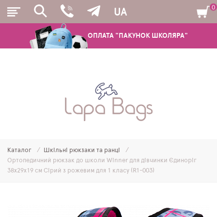
0
UA
ОПЛАТА "ПАКУНОК ШКОЛЯРА"
РЮКЗАКИ
ШКІЛЬНІ РЮКЗАКИ ТА РАНЦІ
ПІДЛІТКОВІ РЮКЗАКИ
Каталог
Шкільні рюкзаки та ранці
МОЛОДІЖНІ РЮКЗАКИ
Ортопедичний рюкзак до школи Winner для дівчинки Єдиноріг
38х29х19 см Сірий з рожевим для 1 класу (R1-003)
ПЕНАЛИ
МІШКИ ДЛЯ ВЗУТТЯ