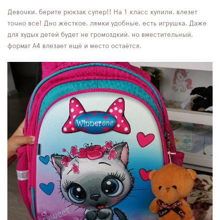
Девочки, берите рюкзак супер!! На 1 класс купили, влезет
точно все! Дно жёсткое, лямки удобные, есть игрушка. Даже
для худых детей будет не громоздкий, но вместительный,
формат А4 влезает ещё и место остаётся.