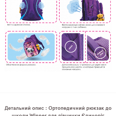
Детальний опис : Ортопедичний рюкзак до
школи Winner для дівчинки Єдиноріг