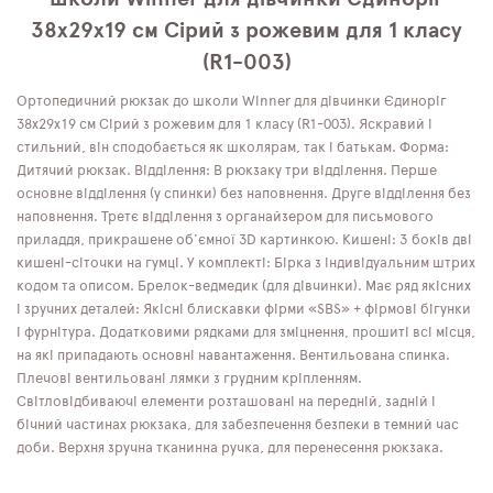
38х29х19 см Сірий з рожевим для 1 класу
(R1-003)
Ортопедичний рюкзак до школи Winner для дівчинки Єдиноріг
38х29х19 см Сірий з рожевим для 1 класу (R1-003). Яскравий і
стильний, він сподобається як школярам, ​​так і батькам. Форма:
Дитячий рюкзак. Відділення: В рюкзаку три відділення. Перше
основне відділення (у спинки) без наповнення. Друге відділення без
наповнення. Третє відділення з органайзером для письмового
приладдя, прикрашене об'ємної 3D картинкою. Кишені: З боків дві
кишені-сіточки на гумці. У комплекті: Бірка з індивідуальним штрих
кодом та описом. Брелок-ведмедик (для дівчинки). Має ряд якісних
і зручних деталей: Якісні блискавки фірми «SBS» + фірмові бігунки
і фурнітура. Додатковими рядками для зміцнення, прошиті всі місця,
на які припадають основні навантаження. Вентильована спинка.
Плечові вентильовані лямки з грудним кріпленням.
Світловідбиваючі елементи розташовані на передній, задній і
бічний частинах рюкзака, для забезпечення безпеки в темний час
доби. Верхня зручна тканинна ручка, для перенесення рюкзака.