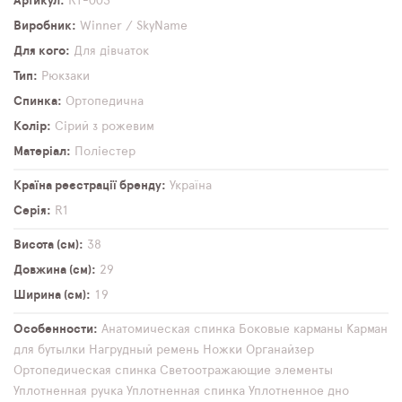
Артикул
R1-003
Виробник
Winner / SkyName
Для кого
Для дівчаток
Тип
Рюкзаки
Спинка
Ортопедична
Колір
Сірий з рожевим
Матеріал
Поліестер
Країна реєстрації бренду
Україна
Серія
R1
Висота (см)
38
Довжина (см)
29
Ширина (см)
19
Особенности
Анатомическая спинка
Боковые карманы
Карман
для бутылки
Нагрудный ремень
Ножки
Органайзер
Ортопедическая спинка
Светоотражающие элементы
Уплотненная ручка
Уплотненная спинка
Уплотненное дно