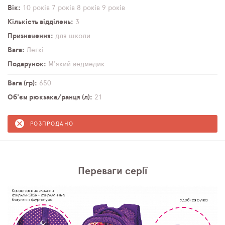
Вік
10 років
7 років
8 років
9 років
Кількість відділень
3
Призначення
для школи
Вага
Легкі
Подарунок
М'який ведмедик
Вага (гр)
650
Об'єм рюкзака/ранця (л)
21
РОЗПРОДАНО
Переваги серії