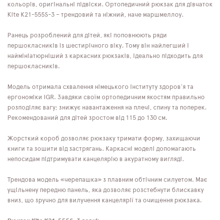
кольорів, оригінальні підвіски. Ортопедичний рюкзак для дівчаток
Kite K21-555S-3 – трендовий та ніжний, наче маршмеллоу.
Ранець розроблений для дітей, які поповнюють ряди
першокласників із шестирічного віку. Тому він найлегший і
наймініатюрніший з каркасних рюкзаків, ідеально підходить для
першокласників.
Модель отримала схвалення німецького інституту здоров'я та
ергономіки IGR. Завдяки своїм ортопедичним якостям правильно
розподіляє вагу; знижує навантаження на плечі, спину та поперек.
Рекомендований для дітей зростом від 115 до 130 см.
Жорсткий короб дозволяє рюкзаку тримати форму, захищаючи
книги та зошити від застрягань. Каркасні моделі допомагають
непосидам підтримувати канцелярію в акуратному вигляді.
Трендова модель «черепашка» з плавним обтічним силуетом. Має
ущільнену передню панель, яка дозволяє розстебнути блискавку
вниз, що зручно для вилучення канцелярії та очищення рюкзака.