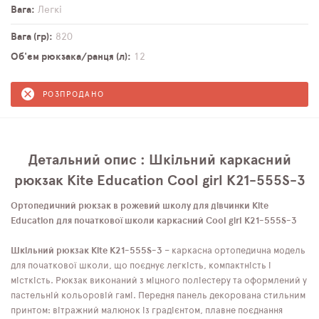
Вага
Легкі
Вага (гр)
820
Об'єм рюкзака/ранця (л)
12
РОЗПРОДАНО
Детальний опис : Шкільний каркасний
рюкзак Kite Education Cool girl K21-555S-3
Ортопедичний рюкзак в рожевий школу для дівчинки Kite
Education для початкової школи каркасний Cool girl K21-555S-3
Шкільний рюкзак Kite K21-555S-3
– каркасна ортопедична модель
для початкової школи, що поєднує легкість, компактність і
місткість. Рюкзак виконаний з міцного поліестеру та оформлений у
пастельній кольоровій гамі. Передня панель декорована стильним
принтом: вітражний малюнок із градієнтом, плавне поєднання