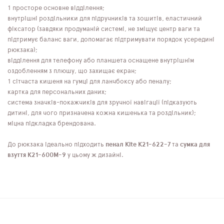
1 просторе основне відділення;
внутрішні роздільники для підручників та зошитів, еластичний
фіксатор (завдяки продуманій системі, не зміщує центр ваги та
підтримує баланс ваги, допомагає підтримувати порядок усередині
рюкзака);
відділення для телефону або планшета оснащене внутрішнім
оздобленням з плюшу, що захищає екран;
1 сітчаста кишеня на гумці для ланчбоксу або пеналу;
картка для персональних даних;
система значків-покажчиків для зручної навігації (підказують
дитині, для чого призначена кожна кишенька та роздільник);
міцна підкладка брендована.
До рюкзака ідеально підходить
пенал Kite K21-622-7
та
сумка для
взуття K21-600M-9
у цьому ж дизайні.