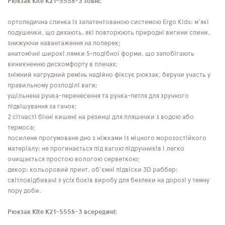
Рюкзак Kite K21-555S-3 зовні:
ортопедична спинка із запатентованою системою Ergo Kids: м'які
подушечки, що дихають, які повторюють природні вигини спини,
знижуючи навантаження на поперек;
анатомічні широкі лямки S-подібної форми, що запобігають
виникненню дискомфорту в плечах;
знімний нагрудний ремінь надійно фіксує рюкзак, беручи участь у
правильному розподілі ваги;
ущільнена ручка-перенесення та ручка-петля для зручного
підвішування за гачок;
2 сітчасті бічні кишені на резинці для пляшечки з водою або
термоса;
посилене прогумоване дно з ніжками із міцного морозостійкого
матеріалу: не прогинається під вагою підручників і легко
очищається простою вологою серветкою;
декор: кольоровий принт, об'ємні підвіски 3D раббер;
світловідбивачі з усіх боків виробу для безпеки на дорозі у темну
пору доби.
Рюкзак Kite K21-555S-3 всередині: