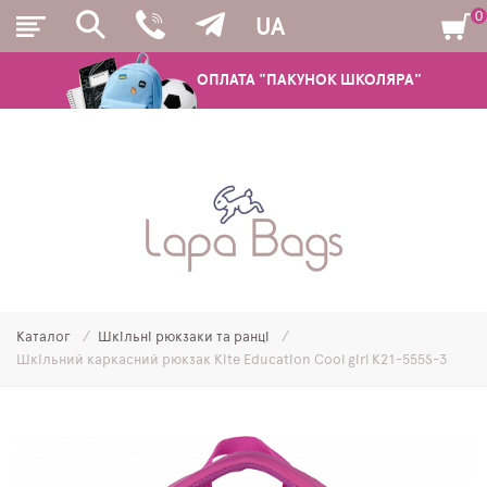
0
UA
ОПЛАТА "ПАКУНОК ШКОЛЯРА"
РЮКЗАКИ
ШКІЛЬНІ РЮКЗАКИ ТА РАНЦІ
ПІДЛІТКОВІ РЮКЗАКИ
Каталог
Шкільні рюкзаки та ранці
МОЛОДІЖНІ РЮКЗАКИ
Шкільний каркасний рюкзак Kite Education Cool girl K21-555S-3
ПЕНАЛИ
МІШКИ ДЛЯ ВЗУТТЯ