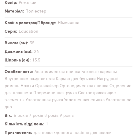
Колір
Рожевий
Матеріал
Поліестер
Країна реєстрації бренду
Німеччина
Серія
Education
Висота (см)
35
Довжина (см)
26
Ширина (см)
13,5
Особенности
Анатомическая спинка
Боковые карманы
Внутренние разделители
Карман для бутылки
Нагрудный
ремень
Ножки
Органайзер
Ортопедическая спинка
Отделение
для планшета
Прорезиненная ручка
Светоотражающие
элементы
Уплотненная ручка
Уплотненная спинка
Уплотненное
дно
Вік
6 років
7 років
8 років
9 років
Кількість відділень
1
Призначення
для повсякденного носіння
для школи