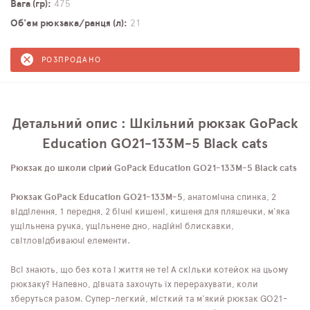
Вага (гр)
475
Об'єм рюкзака/ранця (л)
21
РОЗПРОДАНО
Детальний опис : Шкільний рюкзак GoPack
Education GO21-133M-5 Black cats
Рюкзак до школи сірий GoPack Education GO21-133M-5 Black cats
Рюкзак GoPack Education GO21-133M-5
, анатомічна спинка, 2
відділення, 1 передня, 2 бічні кишені, кишеня для пляшечки, м'яка
ущільнена ручка, ущільнене дно, надійні блискавки,
світловідбиваючі елементи.
Всі знають, що без кота і життя не те! А скільки котейок на цьому
рюкзаку? Напевно, дівчата захочуть їх перерахувати, коли
зберуться разом. Супер-легкий, місткий та м'який рюкзак GO21-