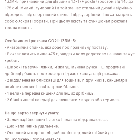
133M-5 призначений для дівчинки 13-17+ років (зростом від 145 до
175 см). Милий, гуморний і в той же час стильний дизайн відмінно
підходить і під спортивний стиль, і під суворіший, і не затьмарить
собою яскраві образи. При цьому якість та функціонал рюкзака
теж на висоті.
Особливості рюкзака GO21-133M-5:
• Анатомічна спинка, яка дбає про правильну поставу.
• Рюкзак важить лише 475 г, завдяки чому додатково не навантажує
хребет.
• Широкі та зручні лямки, м'яка ущільнена ручка – ці продумані
дрібниці дбають про комфорт під час експлуатації рюкзака.
• 2 відділення на блискавці для зошитів, підручників, канцелярії -
поміститься все і навіть трохи більше.
• 1 велика передня кишеня для інших дрібниць.
• 2 бічні кишені на гумці для пляшечки з водою або термоса.
На що варто звернути увагу:
• Замки надійно вшиті, легко і плавно відкриваються.
• Дно наплічника ущільнене.
• Основний матеріал: міцний поліестер, який стійкий до
пошкоджень і добре миється.