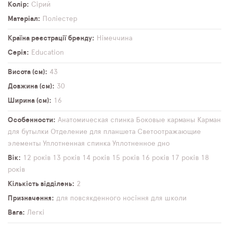
Колір
Сірий
Матеріал
Поліестер
Країна реєстрації бренду
Німеччина
Серія
Education
Висота (см)
43
Довжина (см)
30
Ширина (см)
16
Особенности
Анатомическая спинка
Боковые карманы
Карман
для бутылки
Отделение для планшета
Светоотражающие
элементы
Уплотненная спинка
Уплотненное дно
Вік
12 років
13 років
14 років
15 років
16 років
17 років
18
років
Кількість відділень
2
Призначення
для повсякденного носіння
для школи
Вага
Легкі