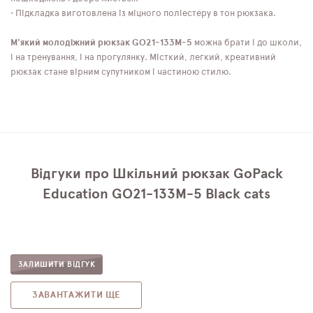
• Підкладка виготовлена ​​із міцного поліестеру в тон рюкзака.
М'який молодіжний рюкзак GO21-133M-5
можна брати і до школи,
і на тренування, і на прогулянку. Місткий, легкий, креативний
рюкзак стане вірним супутником і частиною стилю.
Відгуки про Шкільний рюкзак GoPack
Education GO21-133M-5 Black cats
ЗАЛИШИТИ ВІДГУК
ЗАВАНТАЖИТИ ЩЕ