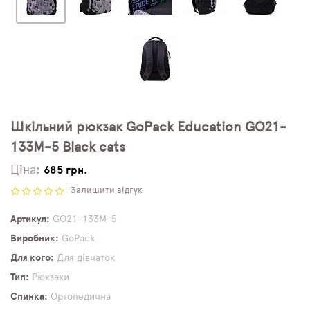
Шкільний рюкзак GoPack Education GO21-
133M-5 Black cats
Ціна:
685 грн.
Залишити відгук
Артикул
GO21-133M-5
Виробник
GoPack
Для кого
Для дівчаток
Тип
Рюкзаки
Спинка
Ортопедична