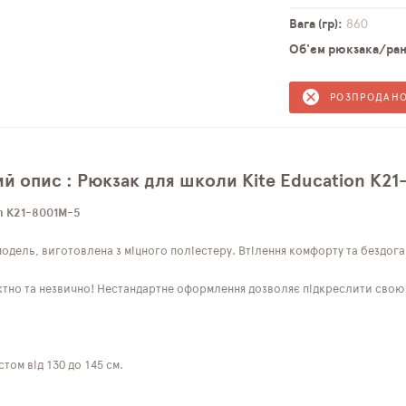
Вага (гр)
860
Об'єм рюкзака/ранц
РОЗПРОДАН
й опис : Рюкзак для школи Kite Education K2
n K21-8001M-5
дель, виготовлена ​​з міцного поліестеру. Втілення комфорту та бездоган
тно та незвично! Нестандартне оформлення дозволяє підкреслити свою ін
том від 130 до 145 см.