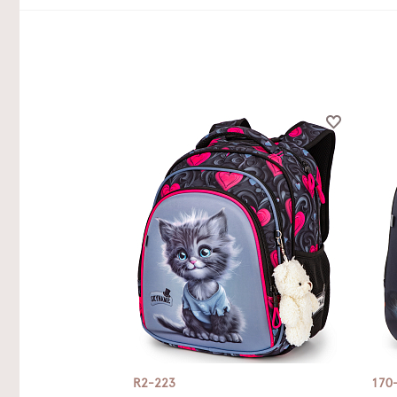
R2-223
170