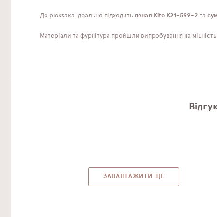
До рюкзака ідеально підходить
пенал Kite K21-599-2
та
сум
Матеріали та фурнітура пройшли випробування на міцність т
Відгу
ЗАВАНТАЖИТИ ЩЕ