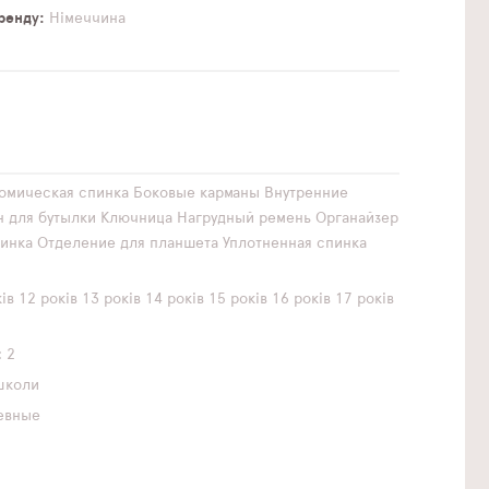
бренду
Німеччина
омическая спинка
Боковые карманы
Внутренние
н для бутылки
Ключница
Нагрудный ремень
Органайзер
инка
Отделение для планшета
Уплотненная спинка
ів
12 років
13 років
14 років
15 років
16 років
17 років
2
школи
евные