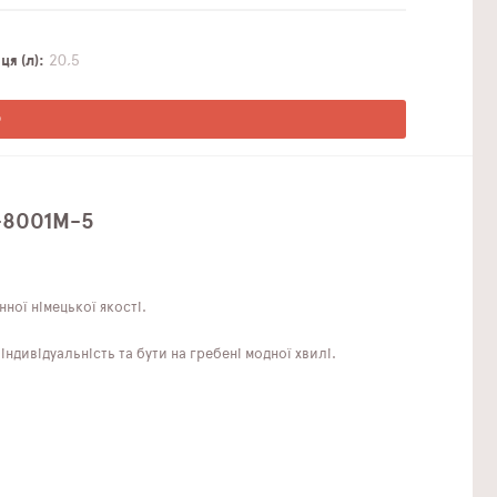
я (л)
20,5
О
1-8001M-5
ної німецької якості.
дивідуальність та бути на гребені модної хвилі.