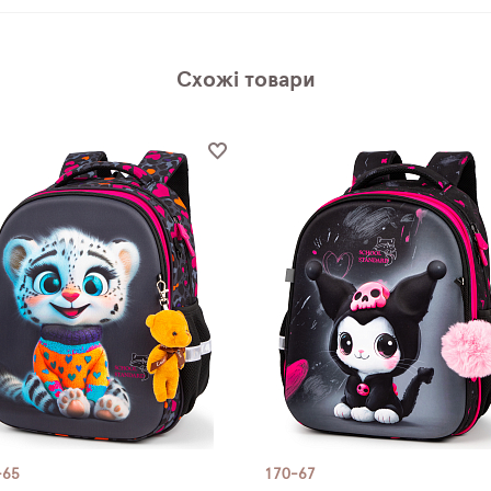
Схожі товари
-65
170-67