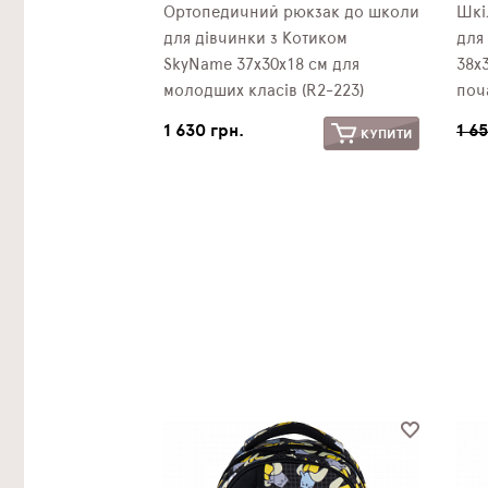
Ортопедичний рюкзак до школи
Шкі
для дівчинки з Котиком
для
SkyName 37х30х18 см для
38х
молодших класів (R2-223)
поч
1 630 грн.
1 6
КУПИТИ