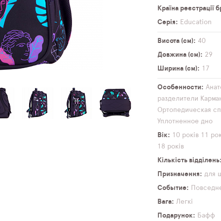
Країна реєстрації 
Серія
Education
Висота (см)
40
Довжина (см)
29
Ширина (см)
17
Особенности
Анат
разделители
Карма
Ортопедическая сп
Уплотненное дно
Вік
10 років
11 рок
18 років
Кількість відділень
Призначення
для 
Событие
Повседн
Вага
Легкі
Подарунок
Бафф