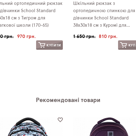
льний ортопедичний рюкзак
Шкільний рюкзак з
 дівчинки School Standard
ортопедичною спинкою для
30х18 см з Тигром для
дівчинки School Standard
аткової школи (170-65)
38х30х18 см з Куромі для
молодших класів (170-67)
50 грн.
970 грн.
1 650 грн.
810 грн.
КУПИТИ
КУП
Рекомендовані товари