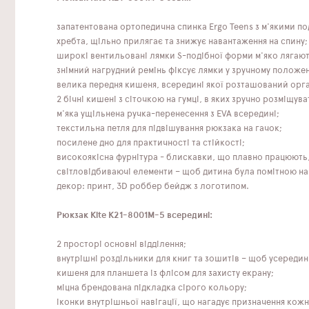
запатентована ортопедична спинка Ergo Teens з м'якими п
хребта, щільно прилягає та знижує навантаження на спину;
широкі вентильовані лямки S-подібної форми м'яко лягають 
знімний нагрудний ремінь фіксує лямки у зручному положен
велика передня кишеня, всередині якої розташований орга
2 бічні кишені з сіточкою на гумці, в яких зручно розміщу
м'яка ущільнена ручка-перенесення з EVA всередині;
текстильна петля для підвішування рюкзака на гачок;
посилене дно для практичності та стійкості;
високоякісна фурнітура - блискавки, що плавно працюють
світловідбиваючі елементи – щоб дитина була помітною на 
декор: принт, 3D роббер бейдж з логотипом.
Рюкзак Kite K21-8001M-5 всередині:
2 просторі основні відділення;
внутрішні роздільники для книг та зошитів – щоб усередин
кишеня для планшета із флісом для захисту екрану;
міцна брендована підкладка сірого кольору;
іконки внутрішньої навігації, що нагадує призначення кож