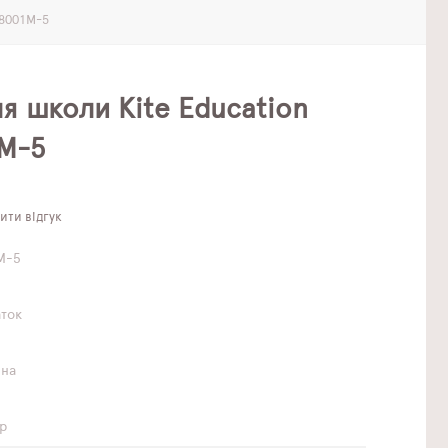
-8001M-5
я школи Kite Education
M-5
ти відгук
M-5
аток
чна
р