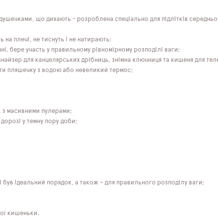
одушечками, що дихають - розроблена спеціально для підлітків середнь
на плечі, не тиснуть і не натирають;
ні, бере участь у правильному рівномірному розподілі ваги;
найзер для канцелярських дрібниць, знімна ключниця та кишеня для тел
вати пляшечку з водою або невеликий термос;
, з масивними пулерами;
дорозі у темну пору доби;
і був ідеальний порядок, а також – для правильного розподілу ваги;
ної кишеньки.