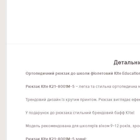
Детальни
Ортопедичний рюкзак до школи фіолетовий Kite Educatio
Рюкзак Kite K21-8001M-5
– легка та стильна ортопедична мо
Трендовий дизайн із крутим принтом. Рюкзак виглядає ефек
У подарунок до рюкзака стильний брендовий бафф Kite!
Модель рекомендована для школярів віком 9-12 років, зрос
Рюкзак Kite K21-8001M-5 зовні: