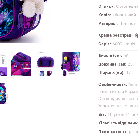
Спинка
Ортопеди
Колір
Фіолетовий
Матеріал
Поліесте
Країна реєстрації 
Серія
6000-серія
Висота (см)
36
Довжина (см)
29
Ширина (см)
17
Особенности
Анат
разделители
Карма
Ортопедическая сп
Уплотненная спинк
Вік
10 років
11 рок
Кількість відділень
Призначення
для 