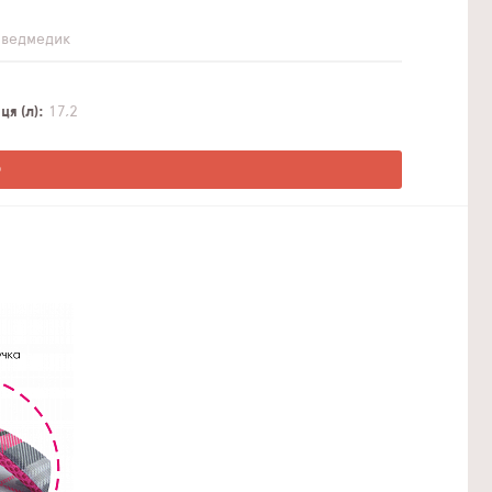
 ведмедик
я (л)
17,2
О