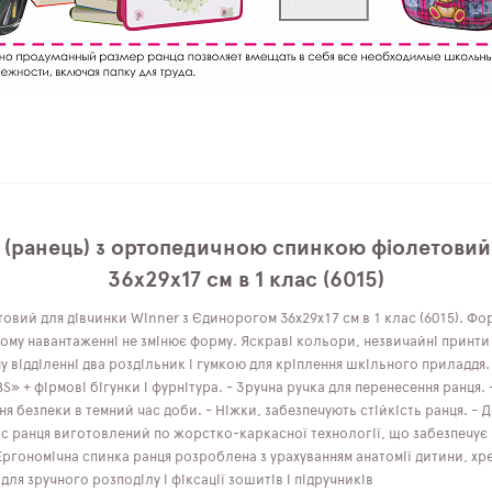
 (ранець) з ортопедичною спинкою фіолетовий
36х29х17 см в 1 клас (6015)
овий для дівчинки Winner з Єдинорогом 36х29х17 см в 1 клас (6015). Ф
му навантаженні не змінює форму. Яскраві кольори, незвичайні принти -
 відділенні два роздільник і гумкою для кріплення шкільного приладдя. 
BS» + фірмові бігунки і фурнітура. - Зручна ручка для перенесення ранця.
ня безпеки в темний час доби. - Ніжки, забезпечують стійкість ранця. - 
с ранця виготовлений по жорстко-каркасної технології, що забезпечує
- Ергономічна спинка ранця розроблена з урахуванням анатомії дитини, 
ля зручного розподілу і фіксації зошитів і підручників