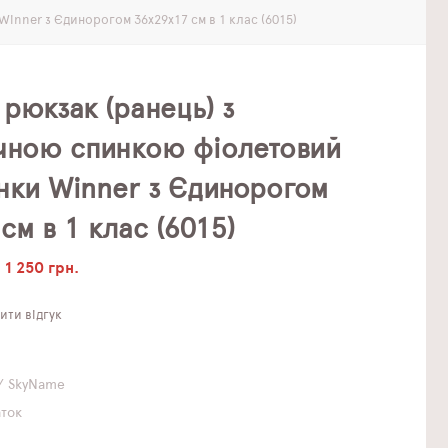
inner з Єдинорогом 36х29х17 см в 1 клас (6015)
рюкзак (ранець) з
чною спинкою фіолетовий
нки Winner з Єдинорогом
см в 1 клас (6015)
1 250 грн.
ти відгук
/ SkyName
аток