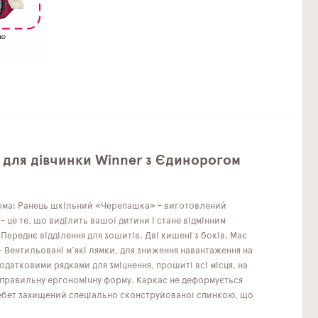
 для дівчинки Winner з Єдинорогом
орма: Ранець шкільний «Черепашка» - виготовлений
 це те, що виділить вашої дитини і стане відмінним
Переднє відділення для зошитів. Дві кишені з боків. Має
 - Вентильовані м'які лямки, для зниження навантаження на
Додатковими рядками для зміцнення, прошиті всі місця, на
 правильну ергономічну форму. Каркас не деформується
хребет захищений спеціально сконструйованої спинкою, що