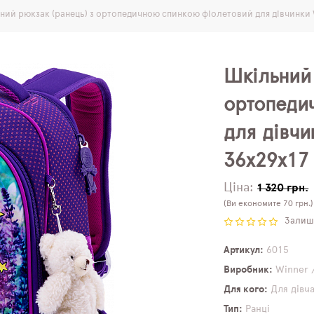
ний рюкзак (ранець) з ортопедичною спинкою фіолетовий для дівчинки W
Шкільний 
ортопеди
для дівчи
36х29х17 
Ціна:
1 320 грн.
(Ви економите 70 грн.)
Залиши
Артикул
6015
Виробник
Winner 
Для кого
Для дівч
Тип
Ранці