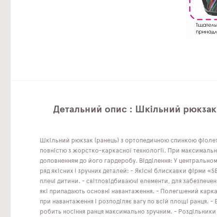
Детальний опис : Шкільний рюкзак
Шкільний рюкзак (ранець) з ортопедичною спинкою фіолет
повністю з жорстко-каркасної технології. При максимально
доповненням до його гардеробу. Відділення: У центральному
ряд якісних і зручних деталей: - Якісні блискавки фірми «S
плечі дитини. - світловідбиваючі елементи, для забезпечен
які припадають основні навантаження. - Полегшений карка
при навантаження і розподіляє вагу по всій площі ранця. 
робить носіння ранця максимально зручним. - Роздільники д