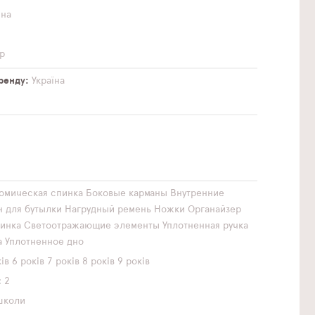
чна
р
бренду
Україна
омическая спинка
Боковые карманы
Внутренние
н для бутылки
Нагрудный ремень
Ножки
Органайзер
инка
Светоотражающие элементы
Уплотненная ручка
а
Уплотненное дно
ів
6 років
7 років
8 років
9 років
2
школи