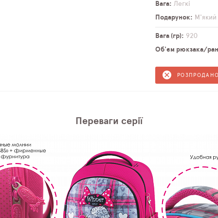
Вага
Легкі
Подарунок
М'який
Вага (гр)
920
Об'єм рюкзака/ранц
РОЗПРОДАН
Переваги серії