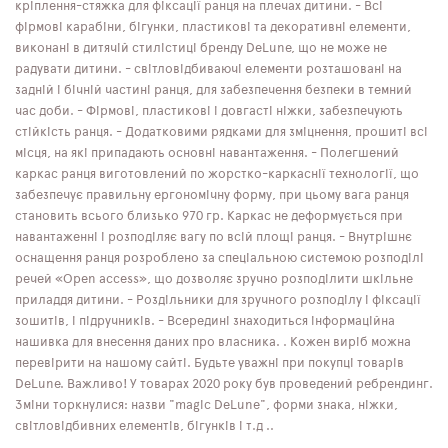
кріплення-стяжка для фіксації ранця на плечах дитини. - Всі
фірмові карабіни, бігунки, пластикові та декоративні елементи,
виконані в дитячій стилістиці бренду DeLune, що не може не
радувати дитини. - світловідбиваючі елементи розташовані на
задній і бічній частині ранця, для забезпечення безпеки в темний
час доби. - Фірмові, пластикові і довгасті ніжки, забезпечують
стійкість ранця. - Додатковими рядками для зміцнення, прошиті всі
місця, на які припадають основні навантаження. - Полегшений
каркас ранця виготовлений по жорстко-каркаснії технології, що
забезпечує правильну ергономічну форму, при цьому вага ранця
становить всього близько 970 гр. Каркас не деформується при
навантаженні і розподіляє вагу по всій площі ранця. - Внутрішнє
оснащення ранця розроблено за спеціальною системою розподілі
речей «Open access», що дозволяє зручно розподілити шкільне
приладдя дитини. - Роздільники для зручного розподілу і фіксації
зошитів, і підручників. - Всередині знаходиться інформаційна
нашивка для внесення даних про власника. . Кожен виріб можна
перевірити на нашому сайті. Будьте уважні при покупці товарів
DeLune. Важливо! У товарах 2020 року був проведений ребрендинг.
Зміни торкнулися: назви "magic DeLune", форми знака, ніжки,
світловідбивних елементів, бігунків і т.д ..