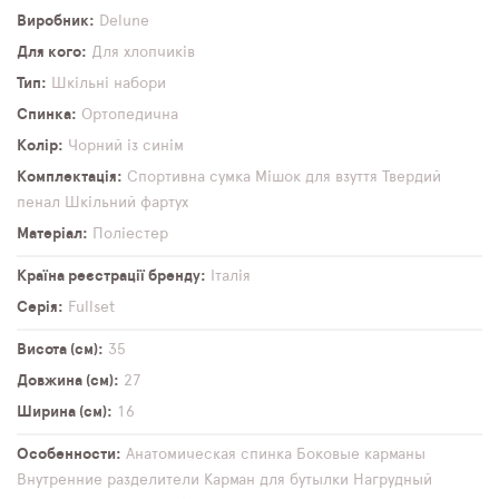
Виробник
Delune
Для кого
Для хлопчиків
Тип
Шкільні набори
Спинка
Ортопедична
Колір
Чорний із синім
Комплектація
Спортивна сумка
Мішок для взуття
Твердий
пенал
Шкільний фартух
Матеріал
Поліестер
Країна реєстрації бренду
Італія
Серія
Fullset
Висота (см)
35
Довжина (см)
27
Ширина (см)
16
Особенности
Анатомическая спинка
Боковые карманы
Внутренние разделители
Карман для бутылки
Нагрудный