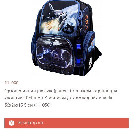
11-030
Ортопедичний рюкзак (ранець) з мішком чорний для
хлопчика Delune з Космосом для молодших класів
36х26х15,5 см (11-030)
РОЗПРОДАНО