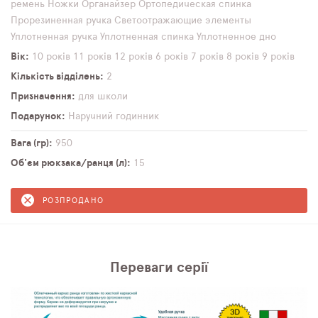
ремень
Ножки
Органайзер
Ортопедическая спинка
Прорезиненная ручка
Светоотражающие элементы
Уплотненная ручка
Уплотненная спинка
Уплотненное дно
Вік
10 років
11 років
12 років
6 років
7 років
8 років
9 років
Кількість відділень
2
Призначення
для школи
Подарунок
Наручний годинник
Вага (гр)
950
Об'єм рюкзака/ранця (л)
15
РОЗПРОДАНО
Переваги серії