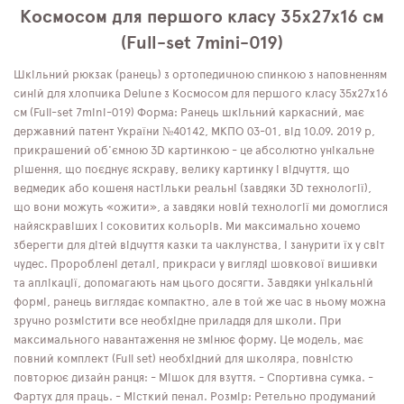
Космосом для першого класу 35х27х16 см
(Full-set 7mini-019)
Шкільний рюкзак (ранець) з ортопедичною спинкою з наповненням
синій для хлопчика Delune з Космосом для першого класу 35х27х16
см (Full-set 7mini-019) Форма: Ранець шкільний каркасний, має
державний патент України №40142, МКПО 03-01, від 10.09. 2019 р,
прикрашений об'ємною 3D картинкою - це абсолютно унікальне
рішення, що поєднує яскраву, велику картинку і відчуття, що
ведмедик або кошеня настільки реальні (завдяки 3D технології),
що вони можуть «ожити», а завдяки новій технології ми домоглися
найяскравіших і соковитих кольорів. Ми максимально хочемо
зберегти для дітей відчуття казки та чаклунства, і занурити їх у світ
чудес. Пророблені деталі, прикраси у вигляді шовкової вишивки
та аплікації, допомагають нам цього досягти. Завдяки унікальній
формі, ранець виглядає компактно, але в той же час в ньому можна
зручно розмістити все необхідне приладдя для школи. При
максимального навантаження не змінює форму. Це модель, має
повний комплект (Full set) необхідний для школяра, повністю
повторює дизайн ранця: - Мішок для взуття. - Спортивна сумка. -
Фартух для праць. - Місткий пенал. Розмір: Ретельно продуманий