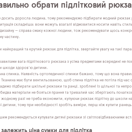
авильно обрати підлітковий рюкза
е досить доросла людина, тому рекомендуємо підбирати модний рюкзак р
итуація складніша: вони можуть взагалі відмовитися носити навіть стил
 дизайну — справа смаку кожної людини, тож рекомендувати щось конкр
ну частину.
найкращий та крутий рюкзак для підлітка, звертайте увагу на такі пар
правилами вага підліткового рюкзака з усіма предметами всередині не п
и шкоди здоров'ю дитини.
на спинка. Наявність ортопедичної спинки бажано, тому що вона прави
Тканина має бути вентильованою, щоб спина підлітка не потіла під час 
Радимо підбирати шкільні рюкзаки та ранці, зроблені із щільної та неп
Обидва матеріали не бояться прання та тривалий час зберігають початко
 жодному разі не треба економити, купуючи рюкзак підлітку до школи 
 дитини, тому при необхідності зробіть виміри, перш ніж купити ранець
им рекомендується купувати дитячі рюкзаки зі світловідбиваючими встав
 залежить ціна сумки для підлітка