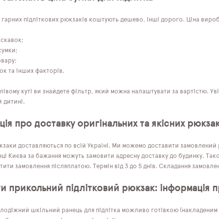
 гарних підліткових рюкзаків коштують дешево, інші дорого. Ціна виробі
искавок;
сумки;
овару;
ок та інших факторів.
лівому куті ви знайдете фільтр, який можна налаштувати за вартістю. 
 дитині.
ія про доставку оригінальних та якісних рюкзак
кзаки доставляються по всій Україні. Ми можемо доставити замовлений р
ці Києва за бажання можуть замовити адресну доставку до будинку. Тако
ити замовлення післяплатою. Термін від 3 до 5 днів. Складання замовле
ти прикольний підлітковий рюкзак: інформація п
лодіжний шкільний ранець для підлітка можливо готівкою (накладеним п