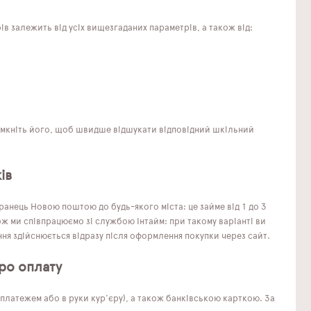
в залежить від усіх вищезгаданих параметрів, а також від:
Увімкніть його, щоб швидше відшукати відповідний шкільний
ів
анець Новою поштою до будь-якого міста: це займе від 1 до 3
ж ми співпрацюємо зі службою Інтайм: при такому варіанті ви
ння здійснюється відразу після оформлення покупки через сайт.
ро оплату
латежем або в руки кур'єру), а також банківською карткою. За