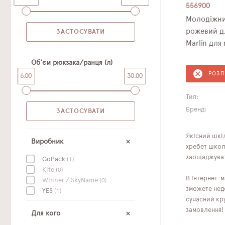
556900
Молодіжни
рожевий дл
Marlin для 
Об'єм рюкзака/ранця (л)
РОЗ
6.00
30.00
Тип:
Бренд:
Якісний шкі
Виробник
хребет школя
заощаджува
GoPack
(1)
Kite
(0)
В інтернет-м
Winner / SkyName
(0)
зможете недо
YES
(1)
сучасний кр
замовлення!
Для кого