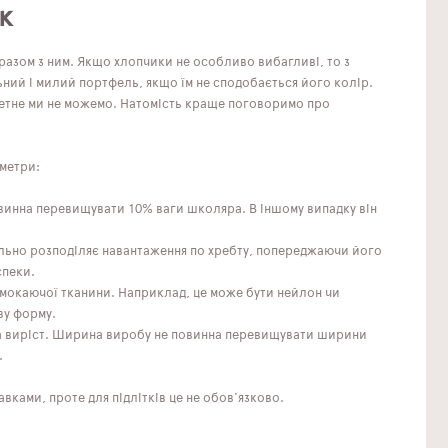
к
азом з ним. Якщо хлопчики не особливо вибагливі, то з
ьний і милий портфель, якщо їм не сподобається його колір.
етне ми не можемо. Натомість краще поговоримо про
аметри:
овинна перевищувати 10% ваги школяра. В іншому випадку він
льно розподіляє навантаження по хребту, попереджаючи його
спеки.
ромокаючої тканини. Наприклад, це може бути нейлон чи
ву форму.
на виріст. Ширина виробу не повинна перевищувати ширини
.
ками, проте для підлітків це не обов'язково.