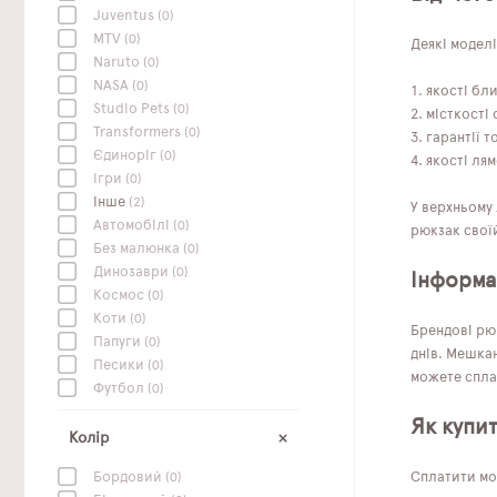
Juventus
(0)
MTV
(0)
Деякі моделі
Naruto
(0)
NASA
(0)
якості бл
Studio Pets
(0)
місткості 
Transformers
(0)
гарантії т
Єдиноріг
(0)
якості лям
Ігри
(0)
Інше
(2)
У верхньому 
Автомобілі
(0)
рюкзак своїй
Без малюнка
(0)
Динозаври
(0)
Інформац
Космос
(0)
Коти
(0)
Брендові рю
Папуги
(0)
днів. Мешкан
Песики
(0)
можете сплат
Футбол
(0)
Як купи
Колір
Сплатити мо
Бордовий
(0)