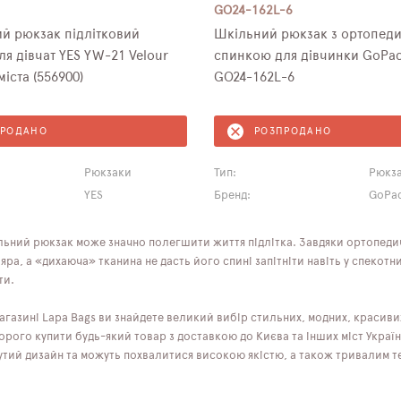
GO24-162L-6
й рюкзак підлітковий
Шкільний рюкзак з ортопедичною
я дівчат YES YW-21 Velour
спинкою для дівчинки GoPac
міста (556900)
GO24-162L-6
ПРОДАНО
РОЗПРОДАНО
Рюкзаки
Тип:
Рюкз
YES
Бренд:
GoPa
льний рюкзак може значно полегшити життя підлітка. Завдяки ортопедич
ра, а «дихаюча» тканина не дасть його спині запітніти навіть у спекотни
ти.
агазині Lapa Bags ви знайдете великий вибір стильних, модних, красиви
рого купити будь-який товар з доставкою до Києва та інших міст України
утий дизайн та можуть похвалитися високою якістю, а також тривалим т