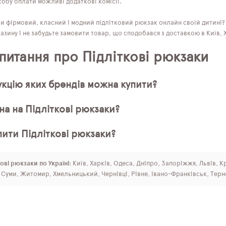
обу оплати можливі додаткові комісії.
ти фірмовий, класний і модний підлітковий рюкзак онлайн своїй дитині
азину і не забудьте замовити товар, що сподобався з доставкою в Київ, Ха
 питання про Підліткові рюкзаки
кцію яких брендів можна купити?
на на Підліткові рюкзаки?
пити Підліткові рюкзаки?
ові рюкзаки по Україні
: Київ, Харків, Одеса, Дніпро, Запоріжжя, Львів, 
, Суми, Житомир, Хмельницький, Чернівці, Рівне, Івано-Франківськ, Терн