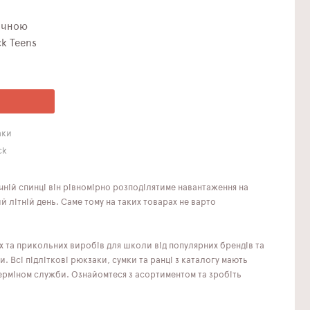
k Teens
аки
ck
ній спинці він рівномірно розподілятиме навантаження на
й літній день. Саме тому на таких товарах не варто
х та прикольних виробів для школи від популярних брендів та
. Всі підліткові рюкзаки, сумки та ранці з каталогу мають
ерміном служби. Ознайомтеся з асортиментом та зробіть