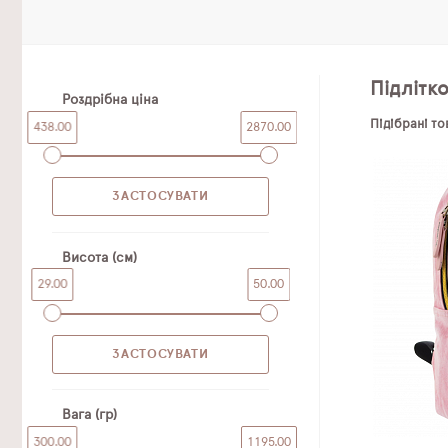
Підлітк
Роздрібна ціна
Підібрані т
438.00
2870.00
Висота (см)
29.00
50.00
Вага (гр)
300.00
1195.00