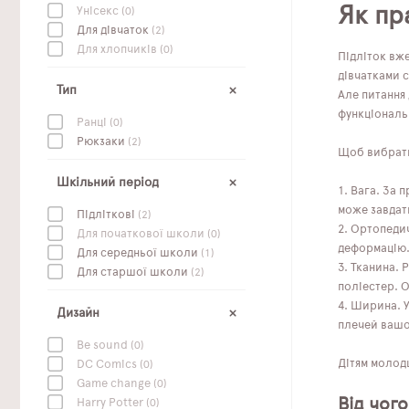
Як пр
Унісекс
(0)
Для дівчаток
(2)
Для хлопчиків
(0)
Підліток вж
дівчатками с
Тип
Але питання
функціональ
Ранці
(0)
Рюкзаки
(2)
Щоб вибрати 
Шкільний період
Вага. За 
може завдат
Підліткові
(2)
Ортопедич
Для початкової школи
(0)
деформацію. 
Для середньої школи
(1)
Тканина. 
Для старшої школи
(2)
поліестер. 
Ширина. У
Дизайн
плечей вашої
Be sound
(0)
Дітям молодш
DC Сomics
(0)
Game change
(0)
Від чого
Harry Potter
(0)