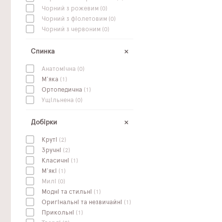
Чорний з рожевим
(0)
Чорний з фіолетовим
(0)
Чорний з червоним
(0)
Спинка
Анатомічна
(0)
М'яка
(1)
Ортопедична
(1)
Ущільнена
(0)
Добірки
Круті
(2)
Зручні
(2)
Класичні
(1)
М'які
(1)
Милі
(0)
Модні та стильні
(1)
Оригінальні та незвичайні
(1)
Прикольні
(1)