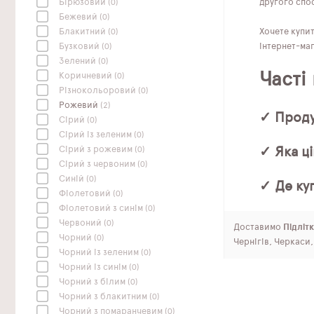
другого спос
Бірюзовий
(0)
Бежевий
(0)
Хочете купи
Блакитний
(0)
інтернет-маг
Бузковий
(0)
Зелений
(0)
Часті
Коричневий
(0)
Різнокольоровий
(0)
Рожевий
(2)
✓ Проду
Сірий
(0)
Сірий із зеленим
(0)
✓ Яка ці
Сірий з рожевим
(0)
Сірий з червоним
(0)
Синій
(0)
✓ Де ку
Фіолетовий
(0)
Фіолетовий з синім
(0)
Червоний
(0)
Доставимо
Підлітк
Чорний
(0)
Чернігів, Черкаси
Чорний із зеленим
(0)
Чорний із синім
(0)
Чорний з білим
(0)
Чорний з блакитним
(0)
Чорний з помаранчевим
(0)