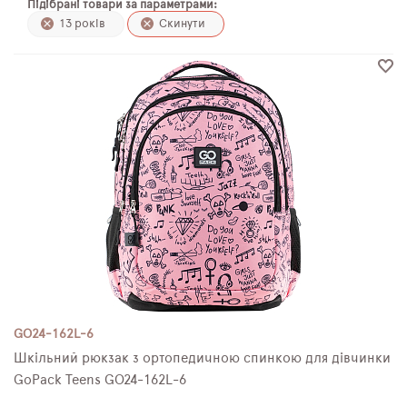
Підібрані товари за параметрами:
ПЛЯШКИ ДЛЯ ВОДИ
13 років
Скинути
DELUNE
SCHOOL STANDARD
SKYNAME
РОЗПРОДАЖ
GO24-162L-6
Шкільний рюкзак з ортопедичною спинкою для дівчинки
GoPack Teens GO24-162L-6