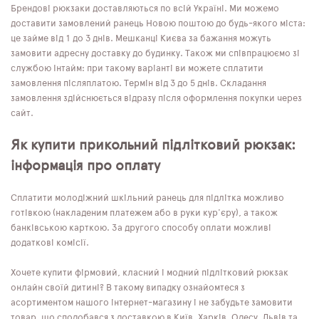
Брендові рюкзаки доставляються по всій Україні. Ми можемо
доставити замовлений ранець Новою поштою до будь-якого міста:
це займе від 1 до 3 днів. Мешканці Києва за бажання можуть
замовити адресну доставку до будинку. Також ми співпрацюємо зі
службою Інтайм: при такому варіанті ви можете сплатити
замовлення післяплатою. Термін від 3 до 5 днів. Складання
замовлення здійснюється відразу після оформлення покупки через
сайт.
Як купити прикольний підлітковий рюкзак:
інформація про оплату
Сплатити молодіжний шкільний ранець для підлітка можливо
готівкою (накладеним платежем або в руки кур'єру), а також
банківською карткою. За другого способу оплати можливі
додаткові комісії.
Хочете купити фірмовий, класний і модний підлітковий рюкзак
онлайн своїй дитині? В такому випадку ознайомтеся з
асортиментом нашого інтернет-магазину і не забудьте замовити
товар, що сподобався з доставкою в Київ, Харків, Одесу, Львів та