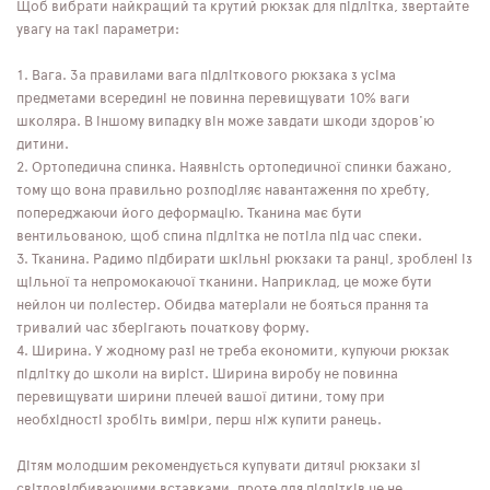
Щоб вибрати найкращий та крутий рюкзак для підлітка, звертайте
увагу на такі параметри:
Вага. За правилами вага підліткового рюкзака з усіма
предметами всередині не повинна перевищувати 10% ваги
школяра. В іншому випадку він може завдати шкоди здоров'ю
дитини.
Ортопедична спинка. Наявність ортопедичної спинки бажано,
тому що вона правильно розподіляє навантаження по хребту,
попереджаючи його деформацію. Тканина має бути
вентильованою, щоб спина підлітка не потіла під час спеки.
Тканина. Радимо підбирати шкільні рюкзаки та ранці, зроблені із
щільної та непромокаючої тканини. Наприклад, це може бути
нейлон чи поліестер. Обидва матеріали не бояться прання та
тривалий час зберігають початкову форму.
Ширина. У жодному разі не треба економити, купуючи рюкзак
підлітку до школи на виріст. Ширина виробу не повинна
перевищувати ширини плечей вашої дитини, тому при
необхідності зробіть виміри, перш ніж купити ранець.
Дітям молодшим рекомендується купувати дитячі рюкзаки зі
світловідбиваючими вставками, проте для підлітків це не