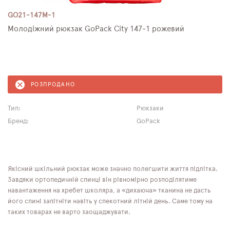
GO21-147M-1
Молодіжний рюкзак GoPack City 147-1 рожевий
РОЗПРОДАНО
Тип:
Рюкзаки
Бренд:
GoPack
Якісний шкільний рюкзак може значно полегшити життя підлітка.
Завдяки ортопедичній спинці він рівномірно розподілятиме
навантаження на хребет школяра, а «дихаюча» тканина не дасть
його спині запітніти навіть у спекотний літній день. Саме тому на
таких товарах не варто заощаджувати.