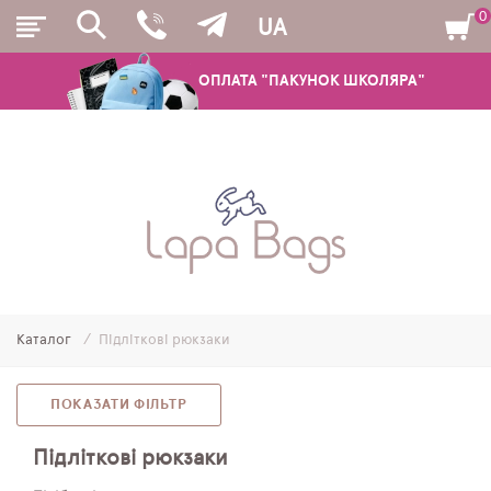
0
UA
ОПЛАТА "ПАКУНОК ШКОЛЯРА"
РЮКЗАКИ
ШКІЛЬНІ РЮКЗАКИ ТА РАНЦІ
ПІДЛІТКОВІ РЮКЗАКИ
Каталог
Підліткові рюкзаки
МОЛОДІЖНІ РЮКЗАКИ
ПЕНАЛИ
ПОКАЗАТИ ФІЛЬТР
МІШКИ ДЛЯ ВЗУТТЯ
Підліткові рюкзаки