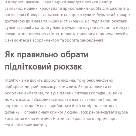
В інтернет-магазині Lapa Bags ви знайдете великий вибір
стильних, модних, красивих та прикольних виробів для школи від
популярних брендів та зможете недорого купити будь-який товар з
доставкою до Києва та інших міст України. Всі підліткові рюкзаки,
сумки та ранці з каталогу мають сучасний крутий дизайн та можуть
похвалитися високою якістю, а також тривалим терміном служби.
Ознайомтеся з асортиментом та зробіть замовлення!
Як правильно обрати
підлітковий рюкзак
Підліток вже досить доросла людина, тому рекомендуємо
підбирати модний рюкзак разом з ним. Якщо хлопчики не
особливо вибагливі, то з дівчатками ситуація складніша: вони
можуть взагалі відмовитися носити навіть стильний і милий
портфель, якщо їм не сподобається його колір. Але питання
дизайну — справа смаку кожної людини, тож рекомендувати щось
конкретне ми не можемо. Натомість краще поговоримо про
функціональну частину.