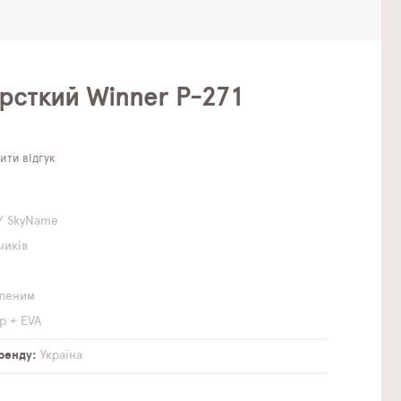
рсткий Winner P-271
ти відгук
/ SkyName
чиків
еленим
р + EVA
бренду
Україна