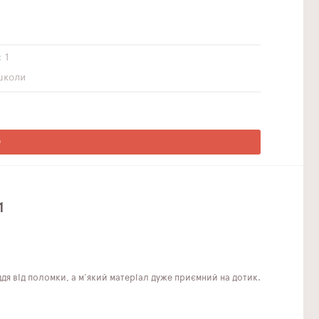
1
школи
О
1
 від поломки, а м'який матеріал дуже приємний на дотик.