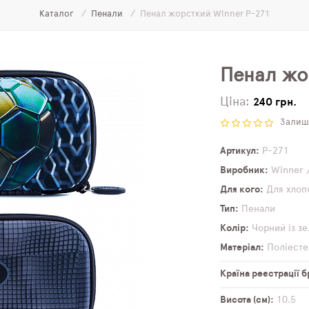
Каталог
Пенали
Пенал жорсткий Winner P-271
Пенал жо
Ціна:
240 грн.
Залиши
Артикул
P-271
Виробник
Winner 
Для кого
Для хлоп
Тип
Пенали
Колір
Чорний із з
Матеріал
Поліесте
Країна реєстрації 
Висота (см)
10,5