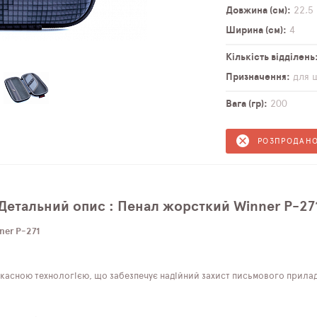
Довжина (см)
22,5
Ширина (см)
4
Кількість відділень
Призначення
для 
Вага (гр)
200
РОЗПРОДАН
Детальний опис : Пенал жорсткий Winner P-27
ner P-271
асною технологією, що забезпечує надійний захист письмового приладдя