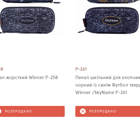
58
P-261
Пенал жорсткий Winner P-258
Пенал шкільний для хлопчи
чорний із синім Футбол тве
Winner /SkyName P-261
РОЗПРОДАНО
РОЗПРОДАНО