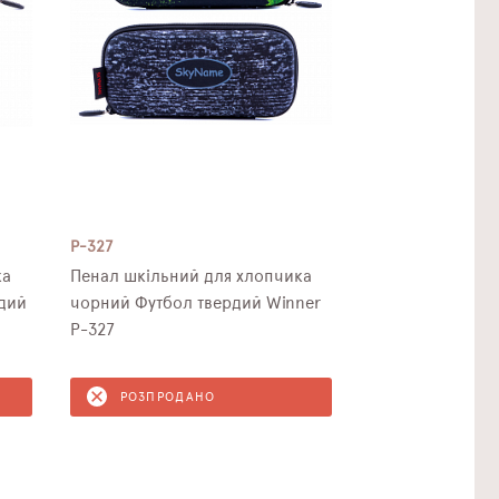
P-327
ка
Пенал шкільний для хлопчика
рдий
чорний Футбол твердий Winner
P-327
РОЗПРОДАНО