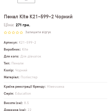
Пенал Kite K21-599-2 Чорний
Ціна:
271 грн.
Залишити відгук
Артикул
K21-599-2
Виробник
Kite
Для кого
Для дівчаток
Тип
Пенали
Колір
Чорний
Матеріал
Поліестер
Країна реєстрації бренду
Німеччина
Серія
Education
Висота (см)
8,5
Довжина (см)
22