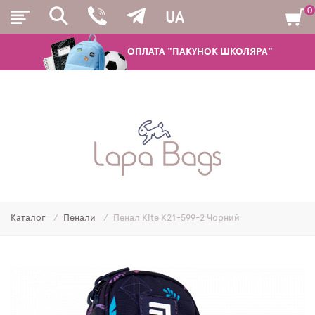
0
UA
ОПЛАТА "ПАКУНОК ШКОЛЯРА"
РЮКЗАКИ
ШКІЛЬНІ РЮКЗАКИ ТА РАНЦІ
ПІДЛІТКОВІ РЮКЗАКИ
Каталог
Пенали
Пенал Kite K21-599-2 Чорний
МОЛОДІЖНІ РЮКЗАКИ
ПЕНАЛИ
МІШКИ ДЛЯ ВЗУТТЯ