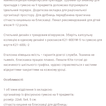
найнеобхідніше канцелярське приладдя. Зручний органайзер для
приладдя з гумкою на 9 предметів допоможе підтримувати
ідеальний порядок. Додаткова вкладка для раціональної
організації простору. Для дрібниць передбачена практична
сітчаста кишенька на блискавці. Пенал рекомендований для дітей
віком 9-12 років.
Стильний дизайн з трендовим візерунком. Зберіть капсульну
колекцію в єдиному дизайні з рюкзаком K21-8001M-5 та сумкою для
взуття K21-600L-2
Еталонна німецька якість – гарантія довгої служби. Тканина не
тьмяніє, блискавка працює плавно. Пенали Kite готові до
насиченого шкільного графіка, чудово справляються з частими
відкриттями-закриттями на кожному уроці.
Особливості:
1 об'ємне відділення із вкладкою;
органайзер із фіксуючою гумкою на 9 предметів;
розмір: 22x8, 5x4, 5 см;
сітчаста кишеня на блискавці для дрібниць;