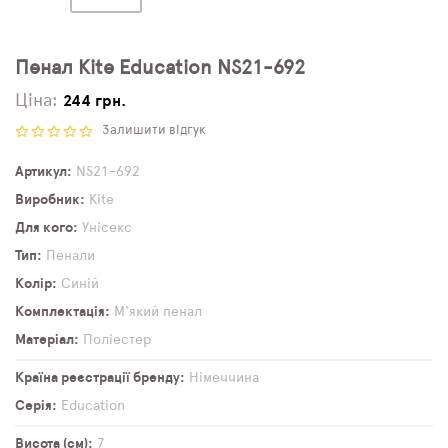
Пенал Kite Education NS21-692
Ціна:
244 грн.
Залишити відгук
Артикул
NS21-692
Виробник
Kite
Для кого
Унісекс
Тип
Пенали
Колір
Синій
Комплектація
М'який пенал
Матеріал
Поліестер
Країна реєстрації бренду
Німеччина
Серія
Education
Висота (см)
7