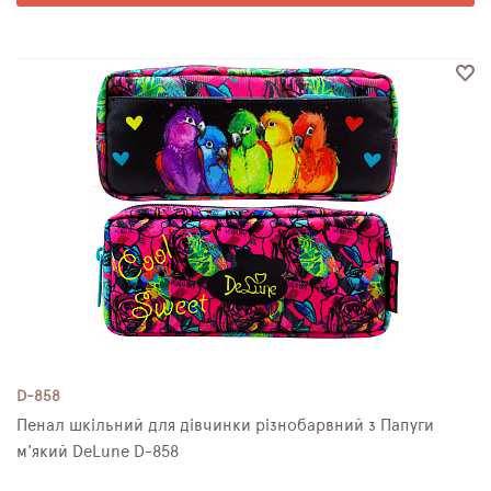
D-858
Пенал шкільний для дівчинки різнобарвний з Папуги
м'який DeLune D-858