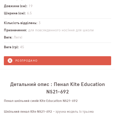
Довжина (см)
19
Ширина (см)
6,5
Кількість відділень
3
Призначення
для повсякденного носіння
для школи
Вага
Легкі
Вага (гр)
45
РОЗПРОДАНО
Детальний опис : Пенал Kite Education
NS21-692
Пенал шкільний синій Kite Education NS21-692
Шкільний пенал Kite NS21-692
– зручна модель із трьома