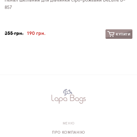
Пенал шкільний для дівчинки сіро-рожевий DeLune D-
857
255 грн.
190 грн.
КУПИТИ
МЕНЮ
ПРО КОМПАНІЮ