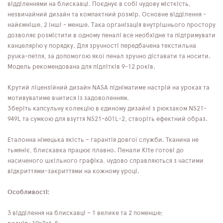
відділеннями на блискавці. Поєднує в собі чудову місткість,
незвичайний дизайн та компактний розмір. Основне відділення -
найємніше, 2 інші - менше. Така організація внутрішнього простору
дозволяє розмістити в одному пеналі все необхідне та підтримувати
канцелярію у порядку. Для зручності передбачена текстильна
ручка-петля, за допомогою якої пенал зручно діставати та носити.
Модель рекомендована для підлітків 9-12 років.
Крутий ліцензійний дизайн NASA підніматиме настрій на уроках та
мотивуватиме вчитися із задоволенням.
Зберіть капсульну колекцію в єдиному дизайні з рюкзаком NS21-
949L та сумкою для взуття NS21-601L-2, створіть ефектний образ.
Еталонна німецька якість – гарантія довгої служби. Тканина не
тьмяніє, блискавка працює плавно. Пенали Kite готові до
насиченого шкільного графіка, чудово справляються з частими
відкриттями-закриттями на кожному уроці.
Особливості:
3 відділення на блискавці – 1 велике та 2 поменше;