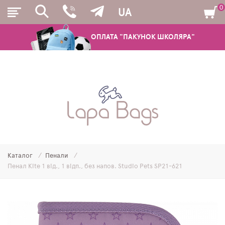
0
UA
ОПЛАТА "ПАКУНОК ШКОЛЯРА"
РЮКЗАКИ
ШКІЛЬНІ РЮКЗАКИ ТА РАНЦІ
ПІДЛІТКОВІ РЮКЗАКИ
Каталог
Пенали
МОЛОДІЖНІ РЮКЗАКИ
Пенал Kite 1 від., 1 відп., без напов. Studio Pets SP21-621
ПЕНАЛИ
МІШКИ ДЛЯ ВЗУТТЯ