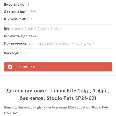
Висота (см)
13
Довжина (см)
19,5
Ширина (см)
3,7
Вік
6 років
7 років
8 років
9 років
Кількість відділень
1
Призначення
для повсякденного носіння
для школи
Вага (гр)
155
РОЗПРОДАНО
Детальний опис : Пенал Kite 1 від., 1 відп.,
без напов. Studio Pets SP21-621
Пенал шкільний для дівчинки бузковий Kite Education Studio Pets
SP21-621