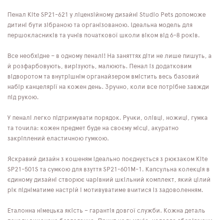
Пенал Kite SP21-621 у ліцензійному дизайні Studio Pets допоможе
дитині бути зібраною та організованою. Ідеальна модель для
першокласників та учнів початкової школи віком від 6-8 років.
Все необхідне – в одному пеналі! На заняттях діти не лише пишуть, а
й розфарбовують, вирізують, малюють. Пенал із додатковим
відворотом та внутрішнім органайзером вмістить весь базовий
набір канцелярії на кожен день. Зручно, коли все потрібне завжди
під рукою.
У пеналі легко підтримувати порядок. Ручки, олівці, ножиці, гумка
та точила: кожен предмет буде на своєму місці, акуратно
закріплений еластичною гумкою.
Яскравий дизайн з кошеням ідеально поєднується з рюкзаком Kite
SP21-501S та сумкою для взуття SP21-601M-1. Капсульна колекція в
єдиному дизайні створює чарівний шкільний комплект, який цілий
рік підніматиме настрій і мотивуватиме вчитися із задоволенням.
Еталонна німецька якість – гарантія довгої служби. Кожна деталь