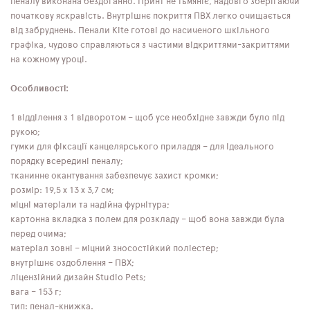
пеналу виконана бездоганно. Принт не тьмяніє, надовго зберігаючи
початкову яскравість. Внутрішнє покриття ПВХ легко очищається
від забруднень. Пенали Kite готові до насиченого шкільного
графіка, чудово справляються з частими відкриттями-закриттями
на кожному уроці.
Особливості:
1 відділення з 1 відворотом – щоб усе необхідне завжди було під
рукою;
гумки для фіксації канцелярського приладдя – для ідеального
порядку всередині пеналу;
тканинне окантування забезпечує захист кромки;
розмір: 19,5 х 13 х 3,7 см;
міцні матеріали та надійна фурнітура;
картонна вкладка з полем для розкладу – щоб вона завжди була
перед очима;
матеріал зовні – міцний зносостійкий поліестер;
внутрішнє оздоблення – ПВХ;
ліцензійний дизайн Studio Pets;
вага – 153 г;
тип: пенал-книжка.