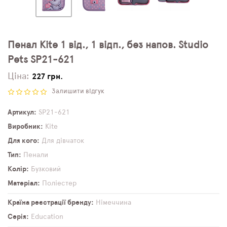
Пенал Kite 1 від., 1 відп., без напов. Studio
Pets SP21-621
Ціна:
227 грн.
Залишити відгук
Артикул
SP21-621
Виробник
Kite
Для кого
Для дівчаток
Тип
Пенали
Колір
Бузковий
Матеріал
Поліестер
Країна реєстрації бренду
Німеччина
Серія
Education