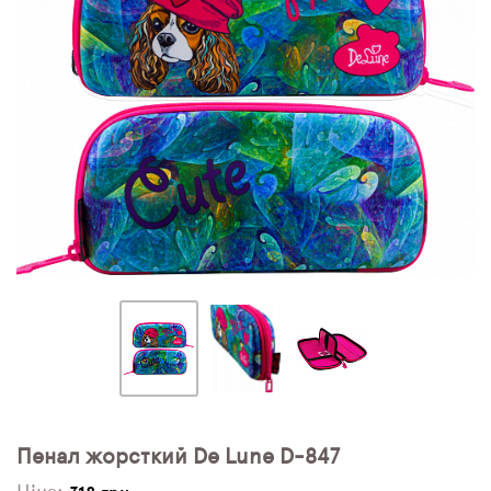
ПЛЯШКИ ДЛЯ ВОДИ
DELUNE
SCHOOL STANDARD
SKYNAME
РОЗПРОДАЖ
Пенал жорсткий De Lune D-847