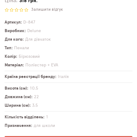
Ціна:
318 грн.
Залишити відгук
Артикул
D-847
Виробник
Delune
Для кого
Для дівчаток
Тип
Пенали
Колір
Бірюзовий
Матеріал
Поліестер + EVA
Країна реєстрації бренду
Італія
Висота (см)
10,5
Довжина (см)
22
Ширина (см)
3,5
Кількість відділень
1
Призначення
для школи