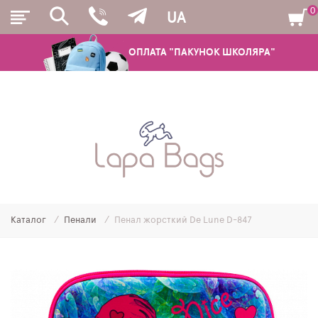
0
UA
ОПЛАТА "ПАКУНОК ШКОЛЯРА"
РЮКЗАКИ
ШКІЛЬНІ РЮКЗАКИ ТА РАНЦІ
ПІДЛІТКОВІ РЮКЗАКИ
Каталог
Пенали
Пенал жорсткий De Lune D-847
МОЛОДІЖНІ РЮКЗАКИ
ПЕНАЛИ
МІШКИ ДЛЯ ВЗУТТЯ