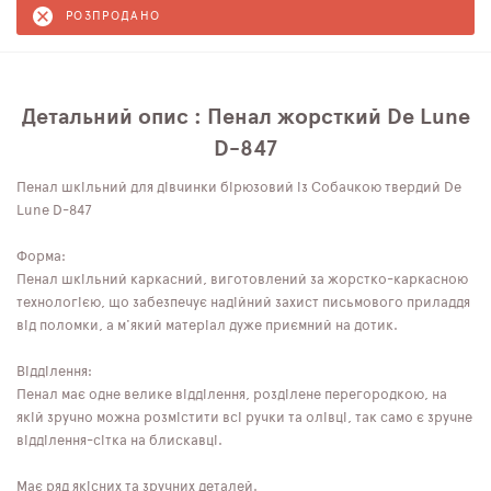
РОЗПРОДАНО
Детальний опис : Пенал жорсткий De Lune
D-847
Пенал шкільний для дівчинки бірюзовий із Собачкою твердий De
Lune D-847
Форма:
Пенал шкільний каркасний, виготовлений за жорстко-каркасною
технологією, що забезпечує надійний захист письмового приладдя
від поломки, а м'який матеріал дуже приємний на дотик.
Відділення:
Пенал має одне велике відділення, розділене перегородкою, на
якій зручно можна розмістити всі ручки та олівці, так само є зручне
відділення-сітка на блискавці.
Має ряд якісних та зручних деталей.