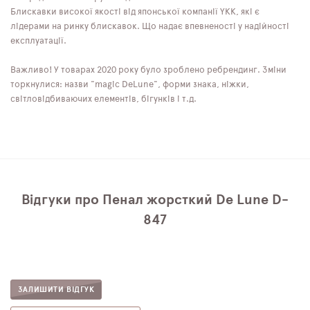
Блискавки високої якості від японської компанії YKK, які є
лідерами на ринку блискавок. Що надає впевненості у надійності
експлуатації.
Важливо! У товарах 2020 року було зроблено ребрендинг. Зміни
торкнулися: назви "magic DeLune", форми знака, ніжки,
світловідбиваючих елементів, бігунків і т.д.
Відгуки про Пенал жорсткий De Lune D-
847
ЗАЛИШИТИ ВІДГУК