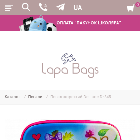
0
UA
ОПЛАТА "ПАКУНОК ШКОЛЯРА"
РЮКЗАКИ
ШКІЛЬНІ РЮКЗАКИ ТА РАНЦІ
ПІДЛІТКОВІ РЮКЗАКИ
Каталог
Пенали
Пенал жорсткий De Lune D-845
МОЛОДІЖНІ РЮКЗАКИ
ПЕНАЛИ
МІШКИ ДЛЯ ВЗУТТЯ