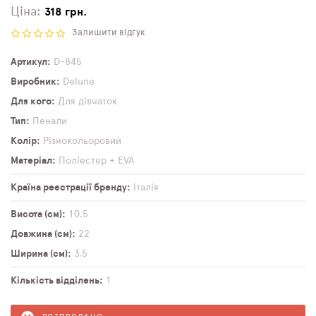
Ціна:
318 грн.
Залишити відгук
Артикул
D-845
Виробник
Delune
Для кого
Для дівчаток
Тип
Пенали
Колір
Різнокольоровий
Матеріал
Поліестер + EVA
Країна реєстрації бренду
Італія
Висота (см)
10,5
Довжина (см)
22
Ширина (см)
3,5
Кількість відділень
1