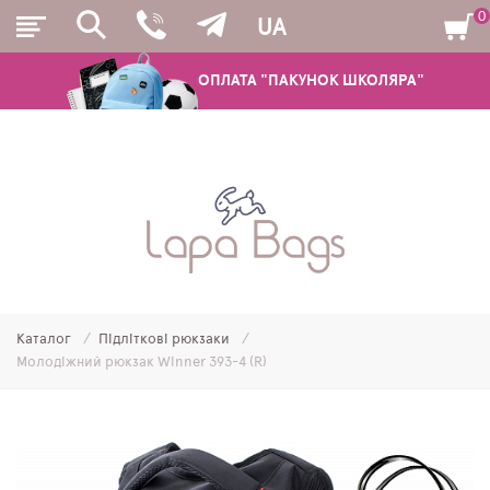
0
UA
ОПЛАТА "ПАКУНОК ШКОЛЯРА"
РЮКЗАКИ
ШКІЛЬНІ РЮКЗАКИ ТА РАНЦІ
ПІДЛІТКОВІ РЮКЗАКИ
Каталог
Підліткові рюкзаки
МОЛОДІЖНІ РЮКЗАКИ
Молодіжний рюкзак Winner 393-4 (R)
ПЕНАЛИ
МІШКИ ДЛЯ ВЗУТТЯ