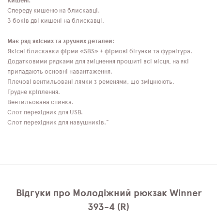
Кишені:
Спереду кишеню на блискавці.
З боків дві кишені на блискавці.
Має ряд якісних та зручних деталей:
Якісні блискавки фірми «SBS» + фірмові бігунки та фурнітура.
Додатковими рядками для зміцнення прошиті всі місця, на які
припадають основні навантаження.
Плечові вентильовані лямки з ременями, що зміцнюють.
Грудне кріплення.
Вентильована спинка.
Слот перехідник для USB.
Слот перехідник для навушників."
Відгуки про Молодіжний рюкзак Winner
393-4 (R)