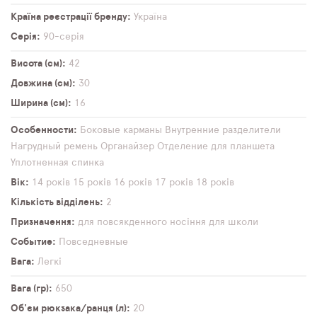
Країна реєстрації бренду
Україна
Серія
90-серія
Висота (см)
42
Довжина (см)
30
Ширина (см)
16
Особенности
Боковые карманы
Внутренние разделители
Нагрудный ремень
Органайзер
Отделение для планшета
Уплотненная спинка
Вік
14 років
15 років
16 років
17 років
18 років
Кількість відділень
2
Призначення
для повсякденного носіння
для школи
Событие
Повседневные
Вага
Легкі
Вага (гр)
650
Об'єм рюкзака/ранця (л)
20