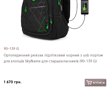
90-139 G
Ортопедичний рюкзак підлітковий чорний з usb портом
для хлопців SkyName для старшокласників (90-139 G)
1 670 грн.
КУПИТИ