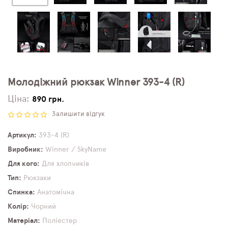
Молодіжний рюкзак Winner 393-4 (R)
Ціна:
890 грн.
Залишити відгук
Артикул
393-4 (R)
Виробник
Winner / SkyName
Для кого
Для хлопчиків
Тип
Рюкзаки
Спинка
Анатомічна
Колір
Чорний
Матеріал
Поліестер