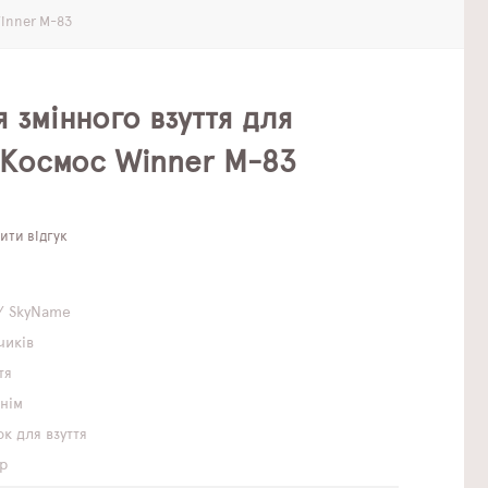
inner M-83
 змінного взуття для
 Космос Winner M-83
ти відгук
/ SkyName
чиків
тя
инім
к для взуття
р