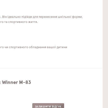
и. Він ідеально підійде для перенесення шкільної форми,
ого та спортивного життя.
ного чи спортивного обладнання вашої дитини
с Winner M-83
ЗАЛИШИТИ ВІДГУК