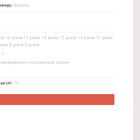
бренду
Україна
ів
12 років
13 років
14 років
15 років
16 років
17 років
оків
8 років
9 років
1
повсякденного носіння
для школи
я (л)
18
О