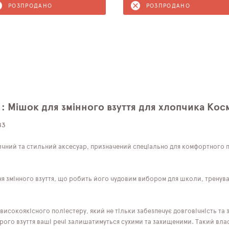
РОЗПРОДАНО
РОЗПРОДАНО
: Мішок для змінного взуття для хлопчика Ко
83
ктичний та стильний аксесуар, призначений спеціально для комфортного 
ння змінного взуття, що робить його чудовим вибором для школи, тренув
високоякісного поліестеру, який не тільки забезпечує довговічність та 
окрого взуття ваші речі залишатимуться сухими та захищеними. Такий вл