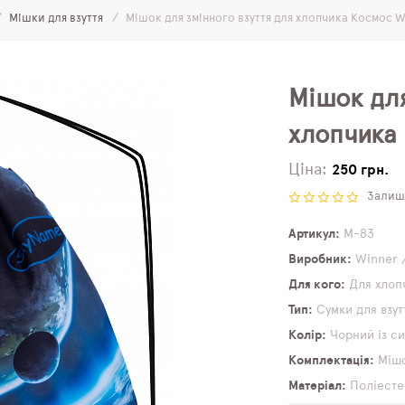
Мішки для взуття
Мішок для змінного взуття для хлопчика Космос W
Мішок для
хлопчика
Ціна:
250 грн.
Залиши
Артикул
M-83
Виробник
Winner 
Для кого
Для хлоп
Тип
Сумки для взут
Колір
Чорний із с
Комплектація
Мішо
Матеріал
Поліесте