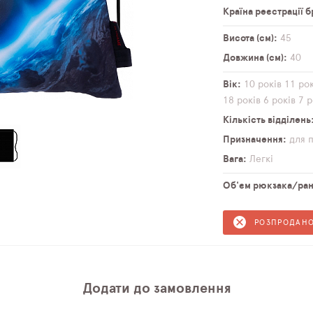
Країна реєстрації 
Висота (см)
45
Довжина (см)
40
Вік
10 років
11 рок
18 років
6 років
7 р
Кількість відділень
Призначення
для 
Вага
Легкі
Об'єм рюкзака/ранц
РОЗПРОДАН
Додати до замовлення