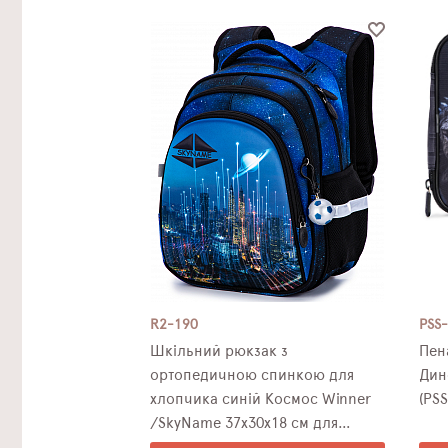
R2-190
PSS
Шкільний рюкзак з
Пен
ортопедичною спинкою для
Дин
хлопчика синій Космос Winner
(PSS
/SkyName 37х30х18 см для
молодших класів (R2-190)