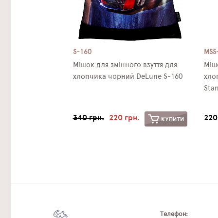
S-160
MSS
Мішок для змінного взуття для
Міш
хлопчика чорний DeLune S-160
хло
Sta
340 грн.
220 грн.
220
КУПИТИ
Телефон: