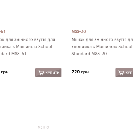
-51
MSS-30
ок для змінного взуття для
Мішок для змінного взуття дл
пчика з Машиною School
хлопчика з Машиною School
ndard MSS-51
Standard MSS-30
 грн.
220 грн.
КУПИТИ
КУП
МЕНЮ