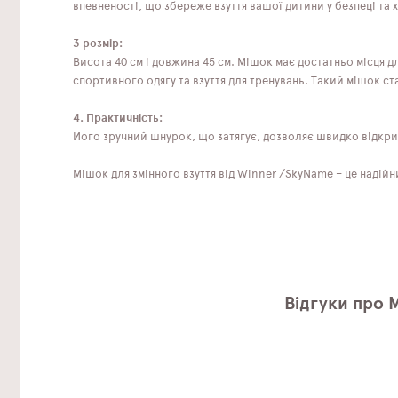
впевненості, що збереже взуття вашої дитини у безпеці та 
3 розмір:
Висота 40 см і довжина 45 см. Мішок має достатньо місця д
спортивного одягу та взуття для тренувань. Такий мішок с
4. Практичність:
Його зручний шнурок, що затягує, дозволяє швидко відкри
Мішок для змінного взуття від Winner /SkyName – це наді
Відгуки про 