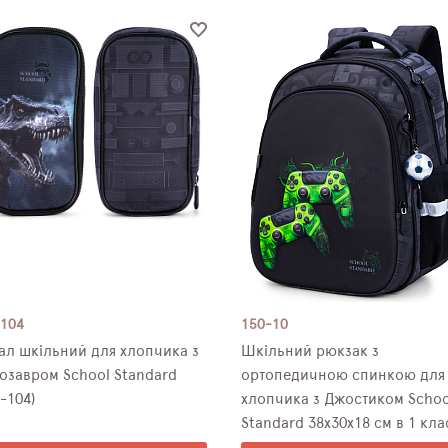
-104
150-10
ал шкільний для хлопчика з
Шкільний рюкзак з
озавром School Standard
ортопедичною спинкою для
-104)
хлопчика з Джостиком Schoo
Standard 38х30х18 см в 1 кла
(150-10)