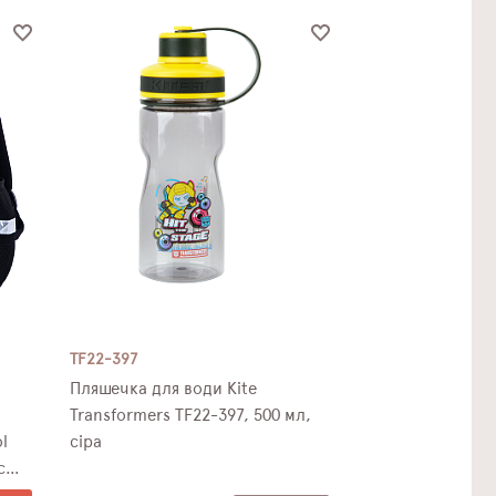
TF22-397
Пляшечка для води Kite
Transformers TF22-397, 500 мл,
l
сіра
с