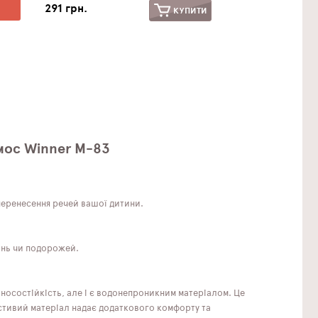
291 грн.
КУПИТИ
смос Winner M-83
перенесення речей вашої дитини.
ань чи подорожей.
зносостійкість, але і є водонепроникним матеріалом. Це
астивий матеріал надає додаткового комфорту та