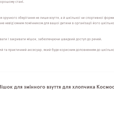
хорошому стані.
ля зручного зберігання не лише взуття, а й шкільної чи спортивної форм
тане невід'ємним помічником для вашої дитини в організації його шкільн
вати і закривати мішок, забезпечуючи швидкий доступ до речей.
йний та практичний аксесуар, який буде корисним доповненням до шкіль
Мішок для змінного взуття для хлопчика Космо