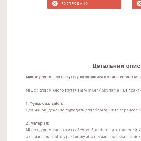
РОЗПРОДАНО
Детальний опис 
Мішок для змінного взуття для хлопчика Космос Winner M-
Мішок для змінного взуття від Winner / SkyName – це пра
1. Функціональність:
Цей мішок ідеально підходить для зберігання та перенесе
2. Матеріал:
Мішок для змінного взуття School Standard виготовлений з 
означає, що навіть у разі дощу або під час перенесення м