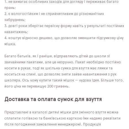
не вимагає особливих заходів для догляду і переживає багато
прань;
є вологостійким і не сприйнятливим до різноманітних
забруднень;
довгі роки зберігає первісну форму навіть у результаті постійних
навантажень;
коштує відносно дешево, що дозволяє зменшити підсумкову ціну
мішка.
Багато батьків, як і раніше, відправляють дітей до школи зі
звичайними пакетами, але це незручно. Пакет необхідно постійно
носити в руках, тоді як шкільна сумка для взуття має лямки та
носиться на спині, що дозволяє зняти зайве навантаження з рук
школяра. Ось чому купити такий мішок — чудова ідея. Більше того,
його ціна не перевищує 200 гривень.
Доставка та оплата сумок для взуття
Представлені в каталозі дитячі мішки для змінного взуття можна
сплатити готівкою та банківською карткою (ми надамо реквізити
після погодження замовлення менеджером). Продукція