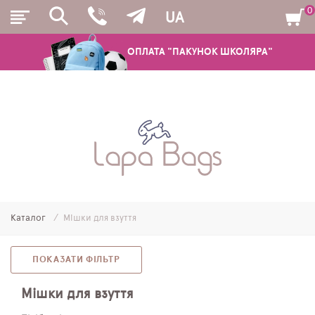
0
UA
ОПЛАТА "ПАКУНОК ШКОЛЯРА"
РЮКЗАКИ
ШКІЛЬНІ РЮКЗАКИ ТА РАНЦІ
ПІДЛІТКОВІ РЮКЗАКИ
Каталог
Мішки для взуття
МОЛОДІЖНІ РЮКЗАКИ
ПЕНАЛИ
ПОКАЗАТИ ФІЛЬТР
МІШКИ ДЛЯ ВЗУТТЯ
Мішки для взуття