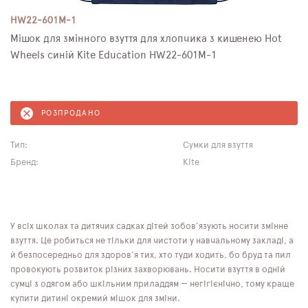
HW22-601M-1
Мішок для змінного взуття для хлопчика з кишенею Hot
Wheels синій Kite Education HW22-601M-1
РОЗПРОДАНО
Тип:
Сумки для взуття
Бренд:
Kite
У всіх школах та дитячих садках дітей зобов'язують носити змінне
взуття. Це робиться не тільки для чистоти у навчальному закладі, а
й безпосередньо для здоров'я тих, хто туди ходить, бо бруд та пил
провокують розвиток різних захворювань. Носити взуття в одній
сумці з одягом або шкільним приладдям — негігієнічно, тому краще
купити дитині окремий мішок для зміни.