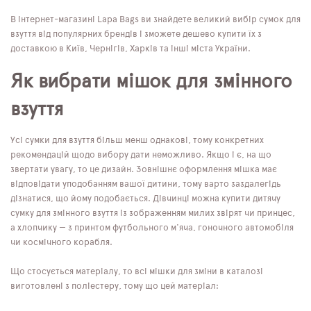
В інтернет-магазині Lapa Bags ви знайдете великий вибір сумок для
взуття від популярних брендів і зможете дешево купити їх з
доставкою в Київ, Чернігів, Харків та інші міста України.
Як вибрати мішок для змінного
взуття
Усі сумки для взуття більш менш однакові, тому конкретних
рекомендацій щодо вибору дати неможливо. Якщо і є, на що
звертати увагу, то це дизайн. Зовнішнє оформлення мішка має
відповідати уподобанням вашої дитини, тому варто заздалегідь
дізнатися, що йому подобається. Дівчинці можна купити дитячу
сумку для змінного взуття із зображенням милих звірят чи принцес,
а хлопчику — з принтом футбольного м'яча, гоночного автомобіля
чи космічного корабля.
Що стосується матеріалу, то всі мішки для зміни в каталозі
виготовлені з поліестеру, тому що цей матеріал: