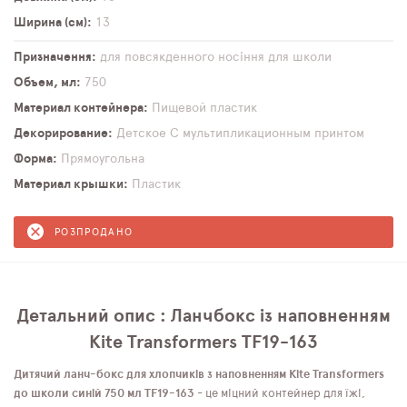
Ширина (см)
13
Призначення
для повсякденного носіння
для школи
Объем, мл
750
Материал контейнера
Пищевой пластик
Декорирование
Детское
С мультипликационным принтом
Форма
Прямоугольна
Материал крышки
Пластик
РОЗПРОДАНО
Детальний опис : Ланчбокс із наповненням
Kite Transformers TF19-163
Дитячий ланч-бокс для хлопчиків з наповненням Kite Transformers
до школи синій 750 мл TF19-163
- це міцний контейнер для їжі,