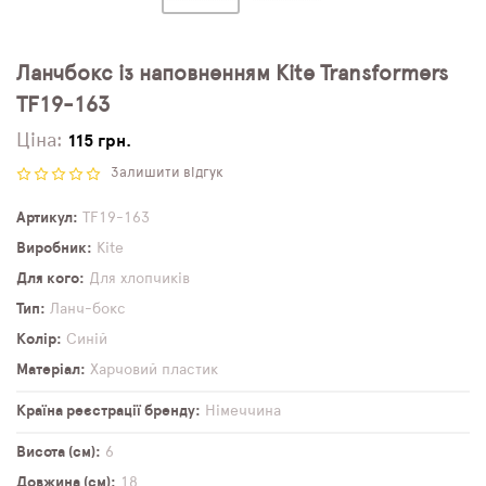
Ланчбокс із наповненням Kite Transformers
TF19-163
Ціна:
115 грн.
Залишити відгук
Артикул
TF19-163
Виробник
Kite
Для кого
Для хлопчиків
Тип
Ланч-бокс
Колір
Синій
Матеріал
Харчовий пластик
Країна реєстрації бренду
Німеччина
Висота (см)
6
Довжина (см)
18