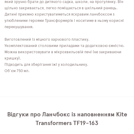
який зручно брати до дитячого садка, школи, на прогулянку. Він
щільно закривається, легко поміщається в шкільний ранець.
Дитині приємно користуватиметься яскравим ланчбоксом з
улюбленими героями Трансформерів і носитиме в ньому корисні
перекушування.
Виготовлений із міцного харчового пластику.
Укомплектований столовими приладами та додатковою ємністю.
Можна використовувати в мікрохвильовій печі (не закриваючи
кришку).
Підходить для зберігання їжі у холодильнику.
Об'єм 750 мл.
Відгуки про Ланчбокс із наповненням Kite
Transformers TF19-163