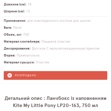
Довжина (см)
18
Ширина (см)
13
Призначення
для повсякденного носіння
для школи
Вага
Легкі
Объем, мл
750
Материал контейнера
Пищевой пластик
Декорирование
Детское
С мультипликационным принтом
Форма
Прямоугольна
Материал крышки
Пластик
РОЗПРОДАНО
Детальний опис : Ланчбокс із наповненням
Kite My Little Pony LP20-163, 750 мл