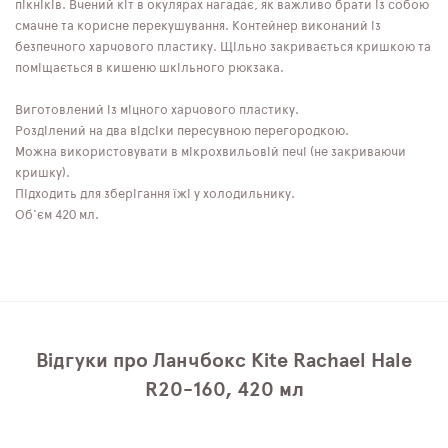
пікніків. Вчений кіт в окулярах нагадає, як важливо брати із собою
смачне та корисне перекушування. Контейнер виконаний із
безпечного харчового пластику. Щільно закривається кришкою та
поміщається в кишеню шкільного рюкзака.
Виготовлений із міцного харчового пластику.
Розділений на два відсіки пересувною перегородкою.
Можна використовувати в мікрохвильовій печі (не закриваючи
кришку).
Підходить для зберігання їжі у холодильнику.
Об'єм 420 мл.
Відгуки про Ланчбокс Kite Rachael Hale
R20-160, 420 мл