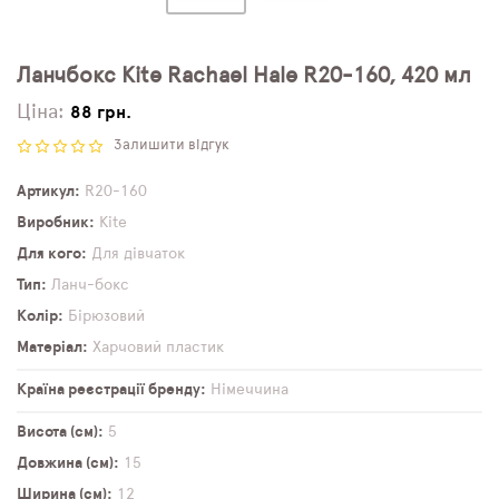
Ланчбокс Kite Rachael Hale R20-160, 420 мл
Ціна:
88 грн.
Залишити відгук
Артикул
R20-160
Виробник
Kite
Для кого
Для дівчаток
Тип
Ланч-бокс
Колір
Бірюзовий
Матеріал
Харчовий пластик
Країна реєстрації бренду
Німеччина
Висота (см)
5
Довжина (см)
15
Ширина (см)
12