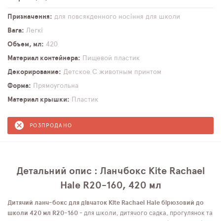
Призначення
для повсякденного носіння
для школи
Вага
Легкі
Объем, мл
420
Материал контейнера
Пищевой пластик
Декорирование
Детское
С животным принтом
Форма
Прямоугольна
Материал крышки
Пластик
РОЗПРОДАНО
Детальний опис : Ланчбокс Kite Rachael
Hale R20-160, 420 мл
Дитячий ланч-бокс для дівчаток Kite Rachael Hale бірюзовий до
школи 420 мл R20-160
- для школи, дитячого садка, прогулянок та