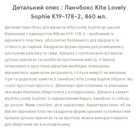
Детальний опис : Ланчбокс Kite Lovely
Sophie K19-178-2, 860 мл.
Дитячий ланч-бокс для дівчаток Kite Lovely Sophie до школи
бірюзовий з єдинорогом 860 мл K19-178-2 - зроблений із
харчового пластику, абсолютно безпечного для здоров'я та
стійкого до падіння. Квадратна форма зручна для розміщення у
шкільному рюкзаку та сумці. Кришка з силіконовою вставкою
щільно прилягає та запобігає протіканню вмісту. У період
інтенсивного зростання дівчатам необхідно повноцінно
харчуватися, адже вони витрачають стільки енергії на навчання,
ігри та додаткові заняття! З ланчбокс Kite Lovely Sophie зібрати їжу
стало простіше простого. Дбайливо приготовлена ​​та упакована
їжа може безпечно зберігатися у холодильнику. Дівчата в захваті
від Kite Lovely Sophie і із задоволенням беруть ланчбокс із собою
до школи. Мами спокійні, діти задоволені. Характеристики: об'єм
860 мл харчовий пластик квадратна форма зручний та компактний
кришка щільно прилягає та не протікає можна використовувати
для зберігання їжі в холодильнику