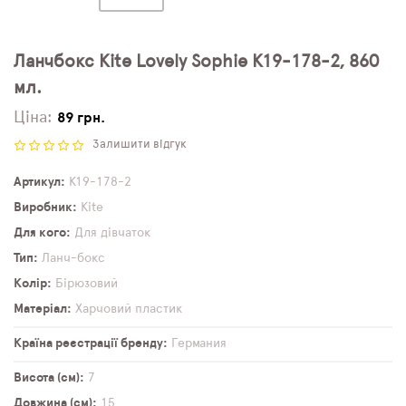
Ланчбокс Kite Lovely Sophie K19-178-2, 860
мл.
Ціна:
89 грн.
Залишити відгук
Артикул
K19-178-2
Виробник
Kite
Для кого
Для дівчаток
Тип
Ланч-бокс
Колір
Бірюзовий
Матеріал
Харчовий пластик
Країна реєстрації бренду
Германия
Висота (см)
7
Довжина (см)
15