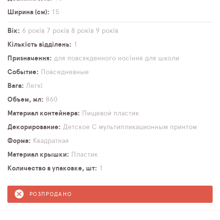
Ширина (см)
15
Вік
6 років
7 років
8 років
9 років
Кількість відділень
1
Призначення
для повсякденного носіння
для школи
Событие
Повседневные
Вага
Легкі
Объем, мл
860
Материал контейнера
Пищевой пластик
Декорирование
Детское
С мультипликационным принтом
Форма
Квадратная
Материал крышки
Пластик
Количество в упаковке, шт
1
РОЗПРОДАНО