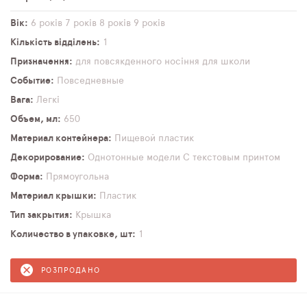
Вік
6 років
7 років
8 років
9 років
Кількість відділень
1
Призначення
для повсякденного носіння
для школи
Событие
Повседневные
Вага
Легкі
Объем, мл
650
Материал контейнера
Пищевой пластик
Декорирование
Однотонные модели
С текстовым принтом
Форма
Прямоугольна
Материал крышки
Пластик
Тип закрытия
Крышка
Количество в упаковке, шт
1
РОЗПРОДАНО