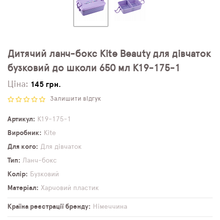
Дитячий ланч-бокс Kite Beauty для дівчаток
бузковий до школи 650 мл K19-175-1
Ціна:
145 грн.
Залишити відгук
Артикул
K19-175-1
Виробник
Kite
Для кого
Для дівчаток
Тип
Ланч-бокс
Колір
Бузковий
Матеріал
Харчовий пластик
Країна реєстрації бренду
Німеччина