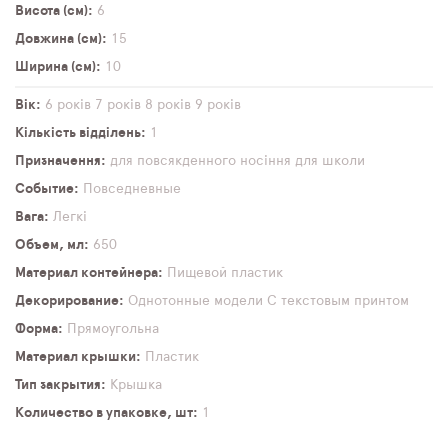
Висота (см)
6
Довжина (см)
15
Ширина (см)
10
Вік
6 років
7 років
8 років
9 років
Кількість відділень
1
Призначення
для повсякденного носіння
для школи
Событие
Повседневные
Вага
Легкі
Объем, мл
650
Материал контейнера
Пищевой пластик
Декорирование
Однотонные модели
С текстовым принтом
Форма
Прямоугольна
Материал крышки
Пластик
Тип закрытия
Крышка
Количество в упаковке, шт
1