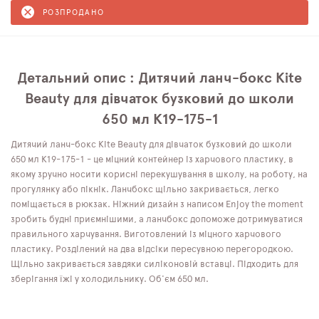
РОЗПРОДАНО
Детальний опис : Дитячий ланч-бокс Kite
Beauty для дівчаток бузковий до школи
650 мл K19-175-1
Дитячий ланч-бокс Kite Beauty для дівчаток бузковий до школи
650 мл K19-175-1 - це міцний контейнер із харчового пластику, в
якому зручно носити корисні перекушування в школу, на роботу, на
прогулянку або пікнік. Ланчбокс щільно закривається, легко
поміщається в рюкзак. Ніжний дизайн з написом Enjoy the moment
зробить будні приємнішими, а ланчбокс допоможе дотримуватися
правильного харчування. Виготовлений із міцного харчового
пластику. Розділений на два відсіки пересувною перегородкою.
Щільно закривається завдяки силіконовій вставці. Підходить для
зберігання їжі у холодильнику. Об'єм 650 мл.