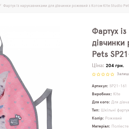
Фартух із нарукавниками для дівчинки рожевий з Котом Kite Studio Pet
Фартух із
дівчинки 
Pets SP21
Ціна:
204 грн.
Залиши
Артикул
SP21-161
Виробник
Kite
Для кого
Для дівч
Тип
Шкільні фарту
Колір
Рожевий
Матеріал
Поліесте