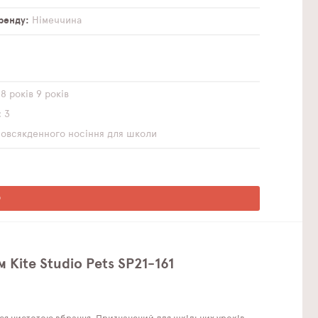
бренду
Німеччина
8 років
9 років
3
повсякденного носіння
для школи
О
Kite Studio Pets SP21-161