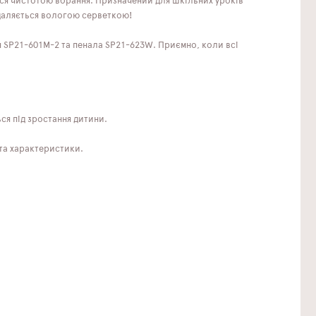
ися чистотою вбрання. Призначений для шкільних уроків
идаляється вологою серветкою!
я SP21-601M-2 та пенала SP21-623W. Приємно, коли всі
ся під зростання дитини.
 та характеристики.