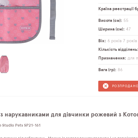
Країна реєстрації 
Висота (см)
55
Ширина (см)
47
Вік
6 років
7 років
Кількість відділень
Призначення
для 
Вага (гр)
86
РОЗПРОДАН
із нарукавниками для дівчинки рожевий з Котом 
 Studio Pets SP21-161