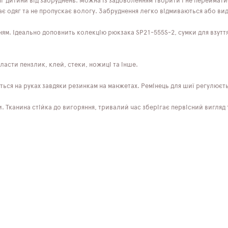
яг дитини від забруднень. Можна із задоволенням творити і не переймат
щає одяг та не пропускає вологу. Забруднення легко відмиваються або в
ням. Ідеально доповнить колекцію рюкзака SP21-555S-2, сумки для взутт
ласти пензлик, клей, стеки, ножиці та інше.
ься на руках завдяки резинкам на манжетах. Ремінець для шиї регулюєть
 Тканина стійка до вигоряння, тривалий час зберігає первісний вигляд