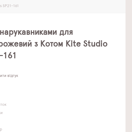
s SP21-161
 нарукавниками для
рожевий з Котом Kite Studio
-161
ти відгук
аток
хи
р