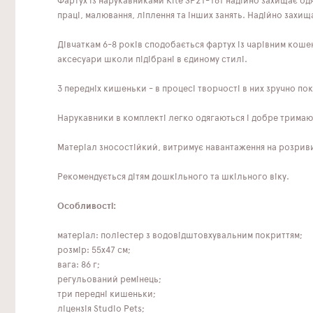
Фартух із нарукавниками Kite SP21-161 надійно захищає од
праці, малювання, ліплення та інших занять. Надійно захи
Дівчаткам 6-8 років сподобається фартух із чарівним коше
аксесуари школи підібрані в єдиному стилі.
3 передніх кишеньки - в процесі творчості в них зручно пок
Нарукавники в комплекті легко одягаються і добре тримают
Матеріал зносостійкий, витримує навантаження на розриви.
Рекомендується дітям дошкільного та шкільного віку.
Особливості:
матеріал: поліестер з водовідштовхувальним покриттям;
розмір: 55x47 см;
вага: 86 г;
регульований ремінець;
три передні кишеньки;
ліцензія Studio Pets;