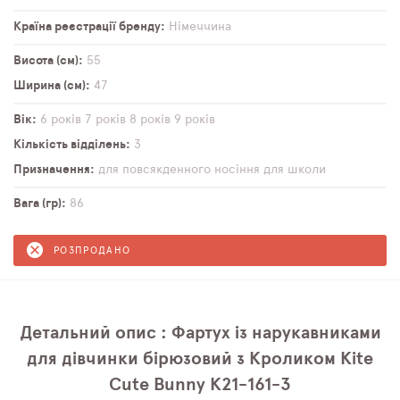
Країна реєстрації бренду
Німеччина
Висота (см)
55
Ширина (см)
47
Вік
6 років
7 років
8 років
9 років
Кількість відділень
3
Призначення
для повсякденного носіння
для школи
Вага (гр)
86
РОЗПРОДАНО
Детальний опис : Фартух із нарукавниками
для дівчинки бірюзовий з Кроликом Kite
Cute Bunny K21-161-3