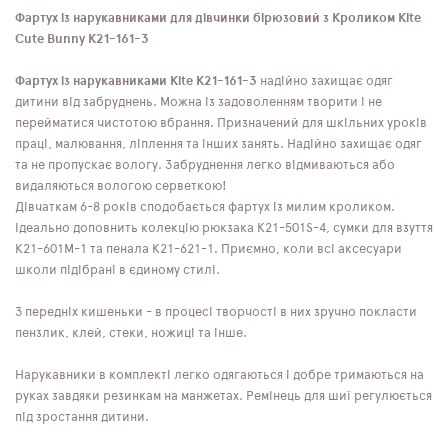
Фартух із нарукавниками для дівчинки бірюзовий з Кроликом Kite
Cute Bunny K21-161-3
Фартух із нарукавниками Kite K21-161-3
надійно захищає одяг
дитини від забруднень. Можна із задоволенням творити і не
перейматися чистотою вбрання. Призначений для шкільних уроків
праці, малювання, ліплення та інших занять. Надійно захищає одяг
та не пропускає вологу. Забруднення легко відмиваються або
видаляються вологою серветкою!
Дівчаткам 6-8 років сподобається фартух із милим кроликом.
Ідеально доповнить колекцію рюкзака K21-501S-4, сумки для взуття
K21-601M-1 та пенала K21-621-1. Приємно, коли всі аксесуари
школи підібрані в єдиному стилі.
3 передніх кишеньки - в процесі творчості в них зручно покласти
пензлик, клей, стеки, ножиці та інше.
Нарукавники в комплекті легко одягаються і добре тримаються на
руках завдяки резинкам на манжетах. Ремінець для шиї регулюється
під зростання дитини.