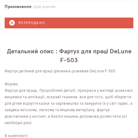
Призначення
для школи
РОЗПРОДАНО
Детальний опис : Фартух для праці DeLune
F-503
Фартух дитячий для праці дівчинки рожевий DeLune F-503
Форма:
Фартух для праць. Пророблені деталі, прикраси у вигляді шовкової
вишивки та аплікації, яскраві тканини, все для того, щоб зберегти
для дітей відчуття казки та чарівництва та занурити їх у світ чудес, а
завдяки якісному, легкому та міцному матеріалу, фартух
довговічний у носінні, а безліч кишень допоможе розмістити усі
необхідні речі.
В комплекті: