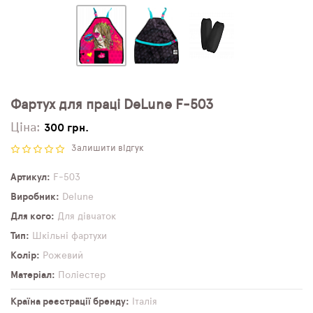
Фартух для праці DeLune F-503
Ціна:
300 грн.
Залишити відгук
Артикул
F-503
Виробник
Delune
Для кого
Для дівчаток
Тип
Шкільні фартухи
Колір
Рожевий
Матеріал
Поліестер
Країна реєстрації бренду
Італія