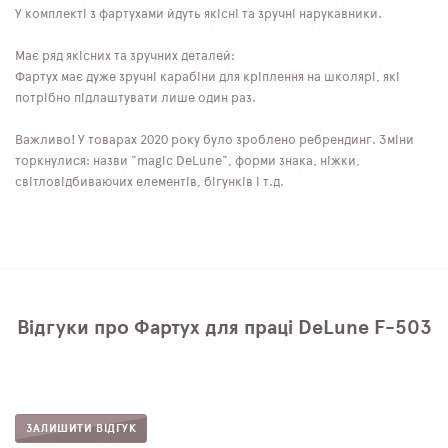
У комплекті з фартухами йдуть якісні та зручні нарукавники.
Має ряд якісних та зручних деталей:
Фартух має дуже зручні карабіни для кріплення на школярі, які
потрібно підлаштувати лише один раз.
Важливо! У товарах 2020 року було зроблено ребрендинг. Зміни
торкнулися: назви "magic DeLune", форми знака, ніжки,
світловідбиваючих елементів, бігунків і т.д.
Відгуки про Фартух для праці DeLune F-503
ЗАЛИШИТИ ВІДГУК