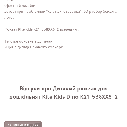
ефектний дизайн;
декор: принт, об'ємний "хвіст динозаврика", 3D раббер бейдж з
лого.
Рюкзак Kite Kids K21-538XXS-2 всередині:
1 містке основне відділення;
міцна підкладка синього кольору.
Відгуки про Дитячий рюкзак для
дошкільнят Kite Kids Dino K21-538XXS-2
ЗАЛИШИТИ ВІДГУК