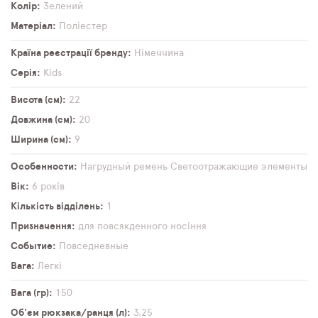
Колір
Зелений
Матеріал
Поліестер
Країна реєстрації бренду
Німеччина
Серія
Kids
Висота (см)
22
Довжина (см)
20
Ширина (см)
9
Особенности
Нагрудный ремень
Светоотражающие элементы
Вік
6 років
Кількість відділень
1
Призначення
для повсякденного носіння
Событие
Повседневные
Вага
Легкі
Вага (гр)
150
Об'єм рюкзака/ранця (л)
3,25