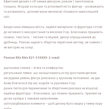
Ефектний дизайн з об'ємним декором: рюкзак і захоплююча
іграшка. Яскраві кольори та різноманітність фактур – розважають
та розвивають, допомагаючи малюкові пізнавати навколишній
світ.
Бездоганна німецька якість: надійні матеріали та фурнітура готові
до активного використання та веселих ігор. Блискавки працюють
плавно, текстиль – легкий та міцний, декор опрацьований до
дрібниць. Рюкзак надовго зберігає первісний вигляд, не тьмяніє і
не вигоряє на сонці.
Рюкзак Kite Kids K21-538XXS-2 зовні:
ущільнена спинка – м'яка та комфортна;
регульовані лямки, що налаштовуються під зростання дитини;
нагрудний ремінь фіксує рюкзачок у зручному положенні, не дає
йому бовтатися під час ходьби та рухливих ігор;
ручка-петля для перенесення та зберігання рюкзака на вішалці;
надійна фурнітура - блискавки, що плавно працюють, приємні на
дотик кулери з гумовим напиленням;
світловідбиваючі елементи – щоб дитину було видно у темну пору
доби;