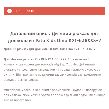
РОЗПРОДАНО
Детальний опис : Дитячий рюкзак для
дошкільнят Kite Kids Dino K21-538XXS-2
Дитячий рюкзак для дошкільнят Kite Kids Dino K21-538XXS-2
Дошкільний рюкзак Kite Kids K21-538XXS-2
- найлегша і
компактніша модель для малюків від 2 до 7 років. Цей милий
рюкзачок є ідеальним кандидатом на посаду першого аксесуара
дитини. Він практично невагомий завдяки легкій вазі комфортно
відчувається на плечах.
Мініатюрна модель з чарівним оформленням - чудовий подарунок
для малюка, який можна брати з собою в дитячий садок, пісочницю
або на прогулянку.