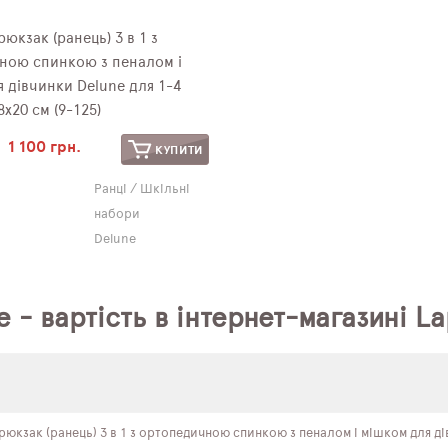
юкзак (ранець) 3 в 1 з
ною спинкою з пеналом і
 дівчинки Delune для 1-4
8х20 см (9-125)
1 100 грн.
КУПИТИ
Ранці / Шкільні
набори
Delune
e - вартість в інтернет-магазині L
юкзак (ранець) 3 в 1 з ортопедичною спинкою з пеналом і мішком для дів