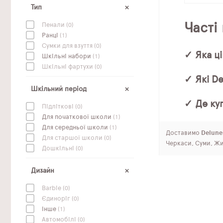
Тип
Часті
Пенали
(0)
Ранці
(1)
Сумки для взуття
(0)
✓ Яка ці
Шкільні набори
(1)
Шкільні фартухи
(0)
✓ Які D
Шкільний період
✓ Де ку
Підліткові
(0)
Для початкової школи
(1)
Для середньої школи
(1)
Доставимо
Delune 
Для старшої школи
(0)
Черкаси, Суми, Жи
Дошкільні
(0)
Дизайн
Barbie
(0)
Єдиноріг
(0)
Інше
(1)
Автомобілі
(0)