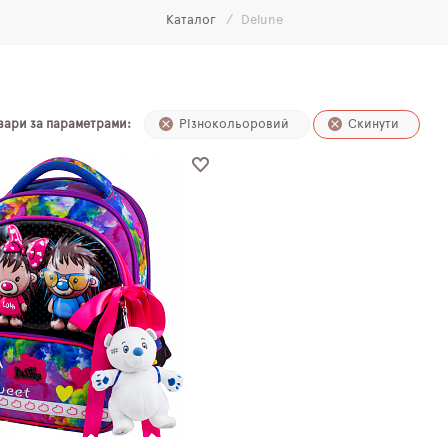
Каталог
Delune
овари за параметрами:
Різнокольоровий
Скинути