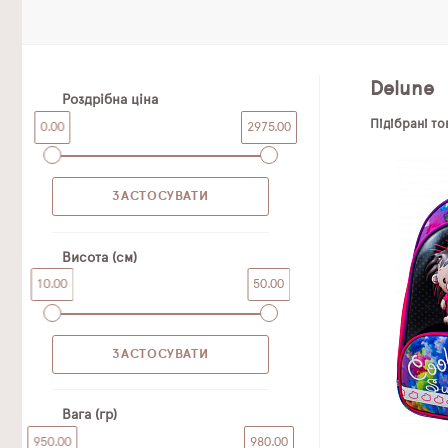
Delune
Роздрібна ціна
Підібрані т
0.00
2975.00
Висота (см)
10.00
50.00
Вага (гр)
950.00
980.00