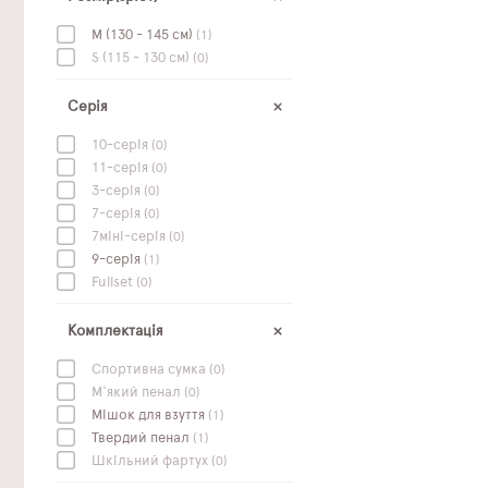
M (130 - 145 см)
(1)
S (115 - 130 см)
(0)
Серія
10-серія
(0)
11-серія
(0)
3-серія
(0)
7-серія
(0)
7міні-серія
(0)
9-серія
(1)
Fullset
(0)
Комплектація
Спортивна сумка
(0)
М'який пенал
(0)
Мішок для взуття
(1)
Твердий пенал
(1)
Шкільний фартух
(0)