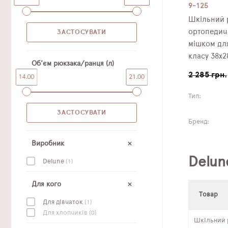
9-125
Шкільний р
ортопедич
мішком для
класу 38х2
Об'єм рюкзака/ранця (л)
2 285 грн.
14.00
21.00
Тип:
Бренд:
Виробник
Delun
Delune
(1)
Для кого
Товар
Для дівчаток
(1)
Для хлопчиків
(0)
Шкільний р