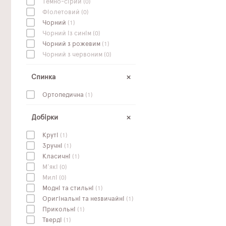
Темно-сірий
(0)
Фіолетовий
(0)
Чорний
(1)
Чорний із синім
(0)
Чорний з рожевим
(1)
Чорний з червоним
(0)
Спинка
Ортопедична
(1)
Добірки
Круті
(1)
Зручні
(1)
Класичні
(1)
М'які
(0)
Милі
(0)
Модні та стильні
(1)
Оригінальні та незвичайні
(1)
Прикольні
(1)
Тверді
(1)