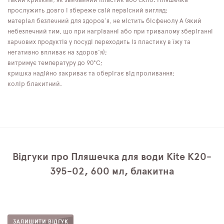
такий крихкий, як звичайний пластик або скло. Пляшечка
прослужить довго і збереже свій первісний вигляд;
матеріал безпечний для здоров'я, не містить бісфенолу А (який
небезпечний тим, що при нагріванні або при тривалому зберіганні
харчових продуктів у посуді переходить із пластику в їжу та
негативно впливає на здоров'я);
витримує температуру до 90°C;
кришка надійно закриває та оберігає від проливання;
колір блакитний.
Відгуки про Пляшечка для води Kite K20-
395-02, 600 мл, блакитна
ЗАЛИШИТИ ВІДГУК