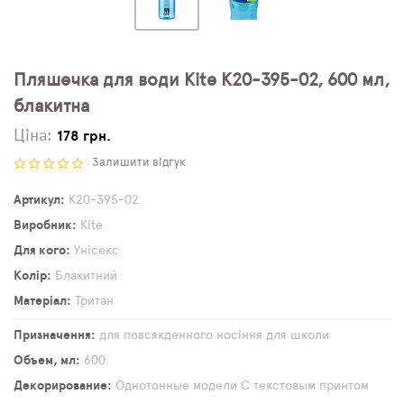
Пляшечка для води Kite K20-395-02, 600 мл,
блакитна
Ціна:
178 грн.
Залишити відгук
Артикул
K20-395-02
Виробник
Kite
Для кого
Унісекс
Колір
Блакитний
Матеріал
Тритан
Призначення
для повсякденного носіння
для школи
Объем, мл
600
Декорирование
Однотонные модели
С текстовым принтом