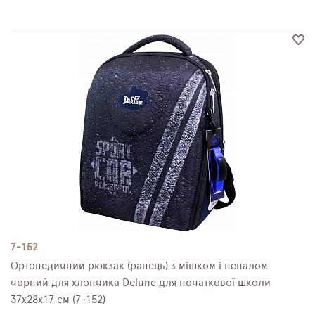
7-152
Ортопедичний рюкзак (ранець) з мішком і пеналом
чорний для хлопчика Delune для початкової школи
37х28х17 см (7-152)