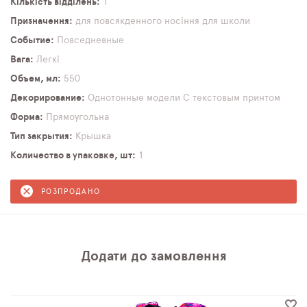
Кількість відділень
1
Призначення
для повсякденного носіння
для школи
Событие
Повседневные
Вага
Легкі
Объем, мл
550
Декорирование
Однотонные модели
С текстовым принтом
Форма
Прямоугольна
Тип закрытия
Крышка
Количество в упаковке, шт
1
РОЗПРОДАНО
Додати до замовлення