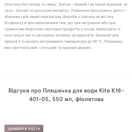
пластику без запаху та смаку. Тритан – міцний і не такий крихкий, як
скло, легкий та прозорий матеріал. Пляшечка прослужить довго і
збереже свій первісний вигляд. Вироби з тритану не містять
бісфенолу А (він небезпечний тим, що при нагріванні або при
тривалому зберіганні харчових продуктів у посуді переходить із
пластику в їжу та негативно впливає на здоров'я), безпечні для
здоров'я та можуть витримувати температуру до 90 °C. Пляшечка
має оригінальний, стильний та зручний дизайн.
Відгуки про Пляшечка для води Kite K18-
401-05, 550 мл, фіолетова
ЗАЛИШИТИ ВІДГУК