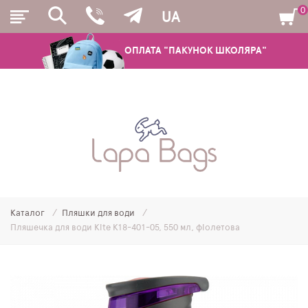
0
UA
ОПЛАТА "ПАКУНОК ШКОЛЯРА"
РЮКЗАКИ
ШКІЛЬНІ РЮКЗАКИ ТА РАНЦІ
ПІДЛІТКОВІ РЮКЗАКИ
Каталог
Пляшки для води
МОЛОДІЖНІ РЮКЗАКИ
Пляшечка для води Kite K18-401-05, 550 мл, фіолетова
ПЕНАЛИ
МІШКИ ДЛЯ ВЗУТТЯ