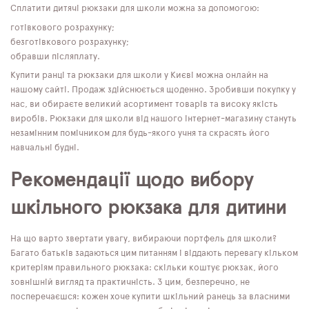
Сплатити дитячі рюкзаки для школи можна за допомогою:
готівкового розрахунку;
безготівкового розрахунку;
обравши післяплату.
Купити ранці та рюкзаки для школи у Києві можна онлайн на
нашому сайті. Продаж здійснюється щоденно. Зробивши покупку у
нас, ви обираєте великий асортимент товарів та високу якість
виробів. Рюкзаки для школи від нашого інтернет-магазину стануть
незамінним помічником для будь-якого учня та скрасять його
навчальні будні.
Рекомендації щодо вибору
шкільного рюкзака для дитини
На що варто звертати увагу, вибираючи портфель для школи?
Багато батьків задаються цим питанням і віддають перевагу кільком
критеріям правильного рюкзака: скільки коштує рюкзак, його
зовнішній вигляд та практичність. З цим, безперечно, не
посперечаєшся: кожен хоче купити шкільний ранець за власними