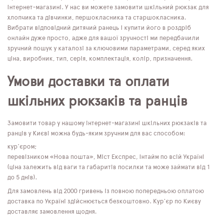
інтернет-магазині. У нас ви можете замовити шкільний рюкзак для
хлопчика та дівчинки, першокласника та старшокласника.
Вибрати відповідний дитячий ранець і купити його в роздріб
онлайн дуже просто, адже для вашої зручності ми передбачили
зручний пошук у каталозі за ключовими параметрами, серед яких
ціна, виробник, тип, серія, комплектація, колір, призначення.
Умови доставки та оплати
шкільних рюкзаків та ранців
Замовити товар у нашому інтернет-магазині шкільних рюкзаків та
ранців у Києві можна будь-яким зручним для вас способом:
кур'єром;
перевізником «Нова пошта», Міст Експрес, Інтайм по всій Україні
(ціна залежить від ваги та габаритів посилки та може займати від 1
до 5 днів).
Для замовлень від 2000 гривень із повною попередньою оплатою
доставка по Україні здійснюється безкоштовно. Кур'єр по Києву
доставляє замовлення щодня.