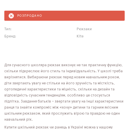
РОЗПРОДАНО
Тип:
Рюкзаки
Бренд:
Kite
Для сучасного школяра рюкзак виконує не так практичну функцію,
скільки підкреслює його стиль та індивідуальність. У школі треба
вирізнятися. Вибираючи рюкзак перед новим навчальним роком,
діти звертають увагу не стільки на його зручність та місткість,
ортопедичні характеристики та міцність, скільки на дизайн та
відповідність сучасним тенденціям, особливо це стосується
підлітка. Завдання батьків – звертати увагу на інші характеристики
ранця та знайти компроміс між «хочу» дитини та гарним якісним
шкільним рюкзаком, який прослужить вірою та правдою не один
навчальний рік.
Купити шкільний рюкзак чи ранець в Україні можна у нашому