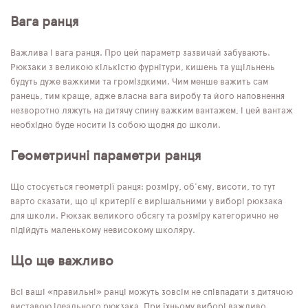
Вага ранця
Важлива і вага ранця. Про цей параметр зазвичай забувають.
Рюкзаки з великою кількістю фурнітури, кишень та ущільнень
будуть дуже важкими та громіздкими. Чим менше важить сам
ранець, тим краще, адже власна вага виробу та його наповнення
незворотно ляжуть на дитячу спину важким вантажем, і цей вантаж
необхідно буде носити із собою щодня до школи.
Геометричні параметри ранця
Що стосується геометрії ранця: розміру, об'єму, висоти, то тут
варто сказати, що ці критерії є вирішальними у виборі рюкзака
для школи. Рюкзак великого обсягу та розміру категорично не
підійдуть маленькому невисокому школяру.
Що ще важливо
Всі ваші «правильні» ранці можуть зовсім не співпадати з дитячою
виставою ідеального рюкзака. При їхньому виборі важливо