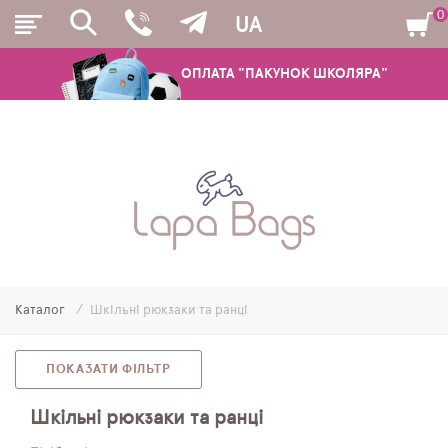
0
UA
ОПЛАТА "ПАКУНОК ШКОЛЯРА"
РЮКЗАКИ
ШКІЛЬНІ РЮКЗАКИ ТА РАНЦІ
ПІДЛІТКОВІ РЮКЗАКИ
Каталог
Шкільні рюкзаки та ранці
МОЛОДІЖНІ РЮКЗАКИ
ПЕНАЛИ
ПОКАЗАТИ ФІЛЬТР
МІШКИ ДЛЯ ВЗУТТЯ
Шкільні рюкзаки та ранці