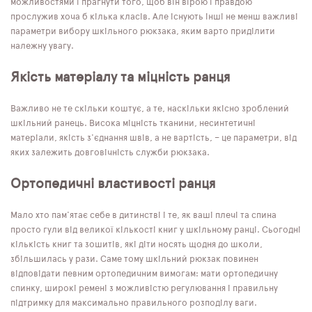
можливостями і прагнути того, щоб він вірою і правдою
прослужив хоча б кілька класів. Але існують інші не менш важливі
параметри вибору шкільного рюкзака, яким варто приділити
належну увагу.
Якість матеріалу та міцність ранця
Важливо не те скільки коштує, а те, наскільки якісно зроблений
шкільний ранець. Висока міцність тканини, несинтетичні
матеріали, якість з'єднання швів, а не вартість, – це параметри, від
яких залежить довговічність служби рюкзака.
Ортопедичні властивості ранця
Мало хто пам'ятає себе в дитинстві і те, як ваші плечі та спина
просто гули від великої кількості книг у шкільному ранці. Сьогодні
кількість книг та зошитів, які діти носять щодня до школи,
збільшилась у рази. Саме тому шкільний рюкзак повинен
відповідати певним ортопедичним вимогам: мати ортопедичну
спинку, широкі ремені з можливістю регулювання і правильну
підтримку для максимально правильного розподілу ваги.