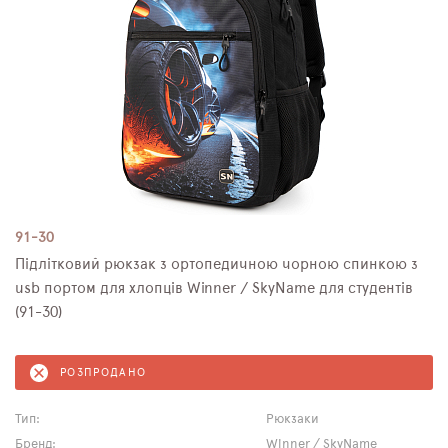
91-30
Підлітковий рюкзак з ортопедичною чорною спинкою з
usb портом для хлопців Winner / SkyName для студентів
(91-30)
РОЗПРОДАНО
Тип:
Рюкзаки
Бренд:
Winner / SkyName