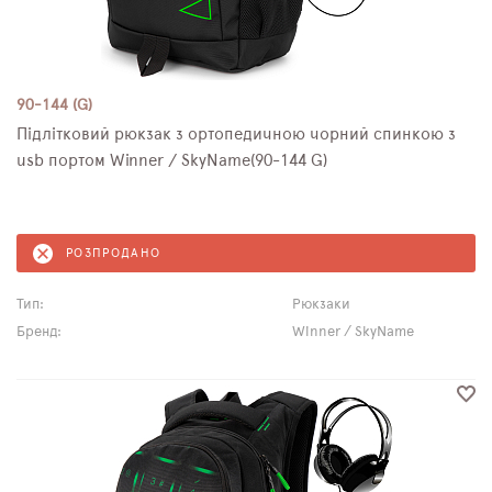
90-144 (G)
Підлітковий рюкзак з ортопедичною чорний спинкою з
usb портом Winner / SkyName(90-144 G)
РОЗПРОДАНО
Тип:
Рюкзаки
Бренд:
Winner / SkyName