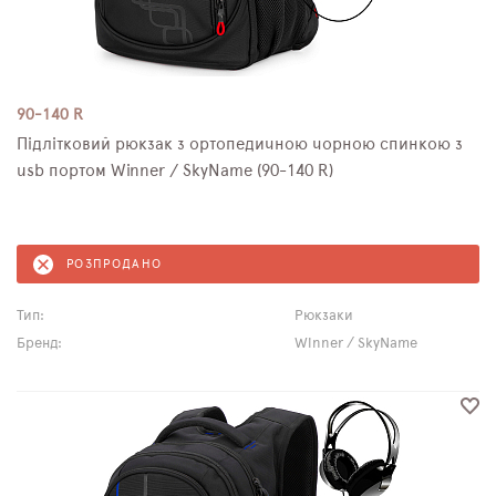
90-140 R
Підлітковий рюкзак з ортопедичною чорною спинкою з
usb портом Winner / SkyName (90-140 R)
РОЗПРОДАНО
Тип:
Рюкзаки
Бренд:
Winner / SkyName