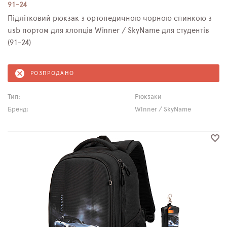
91-24
Підлітковий рюкзак з ортопедичною чорною спинкою з
usb портом для хлопців Winner / SkyName для студентів
(91-24)
РОЗПРОДАНО
Тип:
Рюкзаки
Бренд:
Winner / SkyName