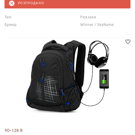
РОЗПРОДАНО
Тип:
Рюкзаки
Бренд:
Winner / SkyName
90-128 B