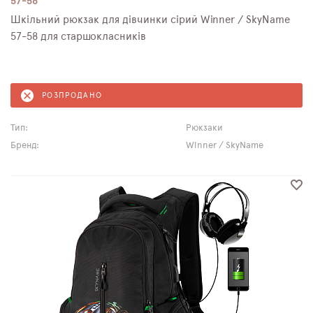
57-58
Шкільний рюкзак для дівчинки сірий Winner / SkyNamе
57-58 для старшокласників
РОЗПРОДАНО
Тип:
Рюкзаки
Бренд:
Winner / SkyName