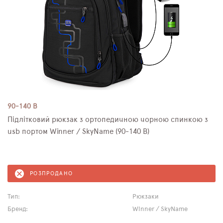
90-140 B
Підлітковий рюкзак з ортопедичною чорною спинкою з
usb портом Winner / SkyName (90-140 B)
РОЗПРОДАНО
Тип:
Рюкзаки
Бренд:
Winner / SkyName