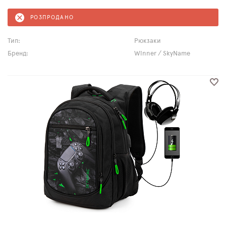
РОЗПРОДАНО
Тип:
Рюкзаки
Бренд:
Winner / SkyName