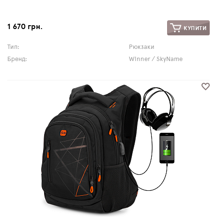
1 670 грн.
КУПИТИ
Тип:
Рюкзаки
Бренд:
Winner / SkyName