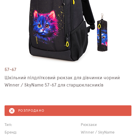
57-67
Шкільний пілдлітковий рюкзак для дівчинки чорний
Winner / SkyNamе 57-67 для старшокласників
РОЗПРОДАНО
Тип:
Рюкзаки
Бренд:
Winner / SkyName