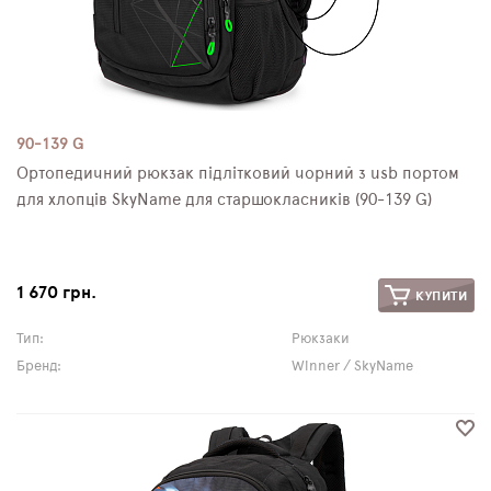
90-139 G
Ортопедичний рюкзак підлітковий чорний з usb портом
для хлопців SkyName для старшокласників (90-139 G)
1 670 грн.
КУПИТИ
Тип:
Рюкзаки
Бренд:
Winner / SkyName