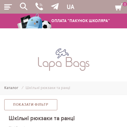
0
UA
ОПЛАТА "ПАКУНОК ШКОЛЯРА"
РЮКЗАКИ
ШКІЛЬНІ РЮКЗАКИ ТА РАНЦІ
ПІДЛІТКОВІ РЮКЗАКИ
Каталог
Шкільні рюкзаки та ранці
МОЛОДІЖНІ РЮКЗАКИ
ПЕНАЛИ
ПОКАЗАТИ ФІЛЬТР
МІШКИ ДЛЯ ВЗУТТЯ
Шкільні рюкзаки та ранці