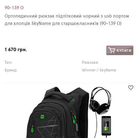
90-139 О
Ортопедичний рюкзак підлітковий чорний з usb портом
для хлопців SkyName для старшокласників (90-139 О)
1 670 грн.
КУПИТИ
Тип:
Рюкзаки
Бренд:
Winner / SkyName