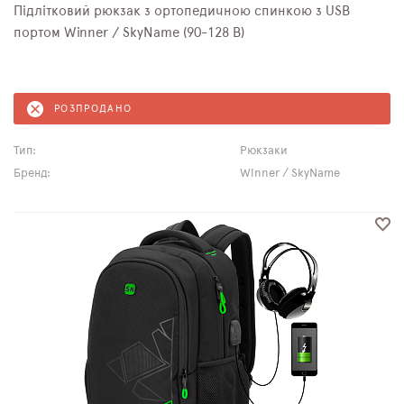
Підлітковий рюкзак з ортопедичною спинкою з USB
портом Winner / SkyName (90-128 B)
РОЗПРОДАНО
Тип:
Рюкзаки
Бренд:
Winner / SkyName