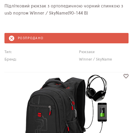
Підлітковий рюкзак з ортопедичною чорний спинкою з
usb портом Winner / SkyName(90-144 B)
РОЗПРОДАНО
Тип:
Рюкзаки
Бренд:
Winner / SkyName