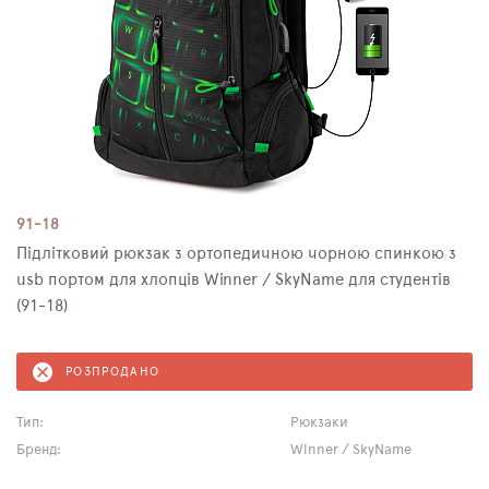
91-18
Підлітковий рюкзак з ортопедичною чорною спинкою з
usb портом для хлопців Winner / SkyName для студентів
(91-18)
РОЗПРОДАНО
Тип:
Рюкзаки
Бренд:
Winner / SkyName