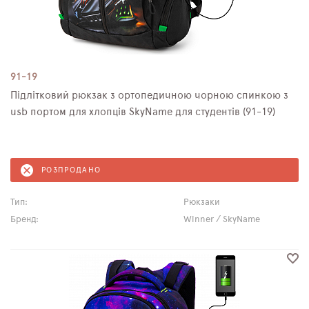
91-19
Підлітковий рюкзак з ортопедичною чорною спинкою з
usb портом для хлопців SkyName для студентів (91-19)
РОЗПРОДАНО
Тип:
Рюкзаки
Бренд:
Winner / SkyName