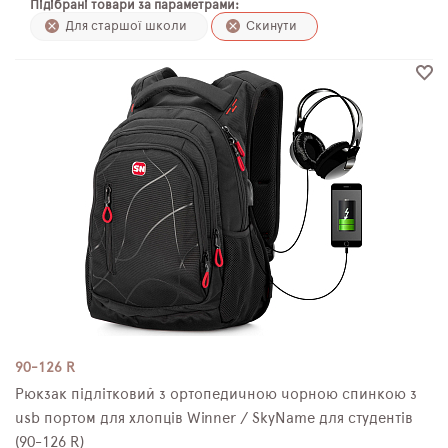
Підібрані товари за параметрами:
ПЛЯШКИ ДЛЯ ВОДИ
Для старшої школи
Скинути
DELUNE
SCHOOL STANDARD
SKYNAME
РОЗПРОДАЖ
90-126 R
Рюкзак підлітковий з ортопедичною чорною спинкою з
usb портом для хлопців Winner / SkyName для студентів
(90-126 R)