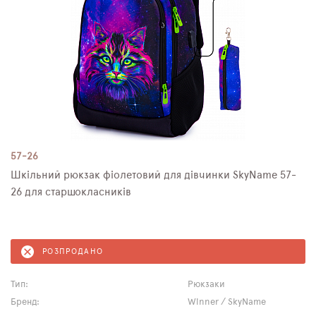
57-26
Шкільний рюкзак фіолетовий для дівчинки SkyNamе 57-
26 для старшокласників
РОЗПРОДАНО
Тип:
Рюкзаки
Бренд:
Winner / SkyName