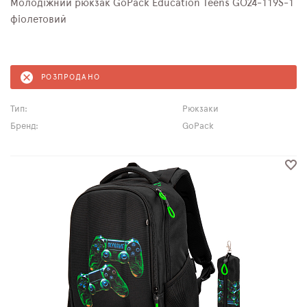
Молодіжний рюкзак GoPack Education Teens GO24-119S-1
фіолетовий
РОЗПРОДАНО
Тип:
Рюкзаки
Бренд:
GoPack