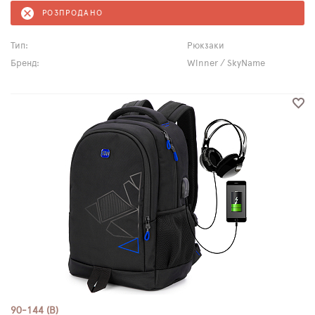
РОЗПРОДАНО
Тип:
Рюкзаки
Бренд:
Winner / SkyName
90-144 (B)