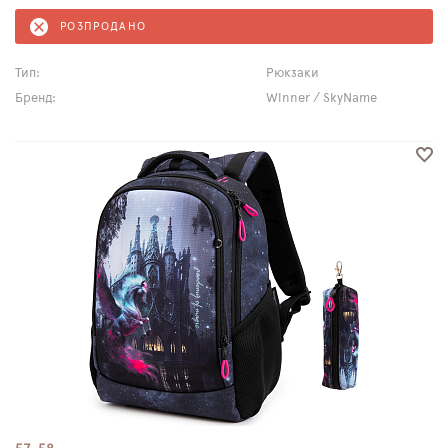
РОЗПРОДАНО
Тип:
Рюкзаки
Бренд:
Winner / SkyName