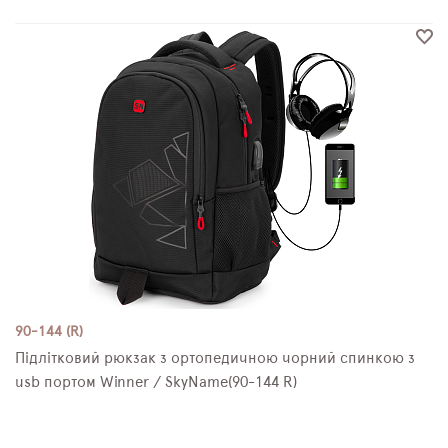
90-144 (R)
Підлітковий рюкзак з ортопедичною чорний спинкою з
usb портом Winner / SkyName(90-144 R)