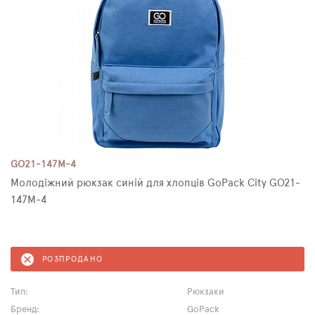
GO21-147M-4
Молодіжний рюкзак синій для хлопців GoPack City GO21-
147M-4
РОЗПРОДАНО
Тип:
Рюкзаки
Бренд:
GoPack