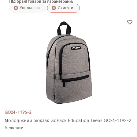
Підібрані товари за параметрами:
ПЛЯШКИ ДЛЯ ВОДИ
Ущільнена
Скинути
DELUNE
SCHOOL STANDARD
SKYNAME
РОЗПРОДАЖ
GO24-119S-2
Молодіжний рюкзак GoPack Education Teens GO24-119S-2
бежевий