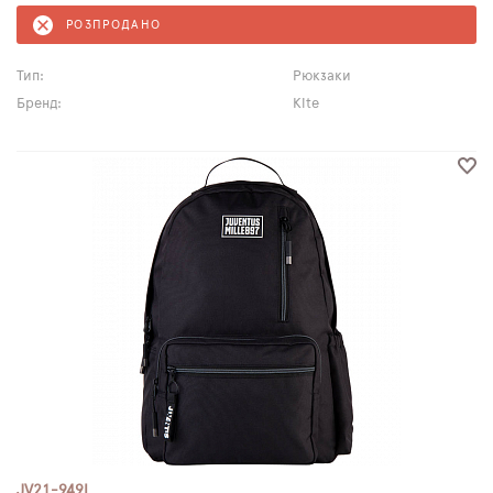
РОЗПРОДАНО
Тип:
Рюкзаки
Бренд:
Kite
JV21-949L