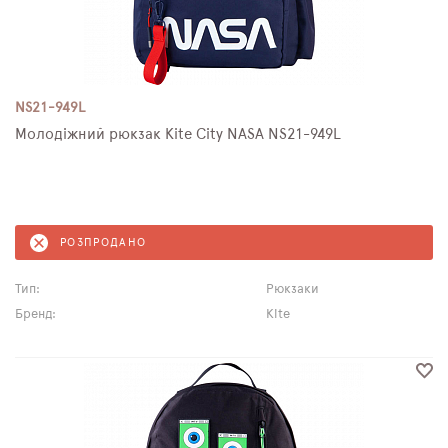
NS21-949L
Молодіжний рюкзак Kite City NASA NS21-949L
РОЗПРОДАНО
Тип:
Рюкзаки
Бренд:
Kite