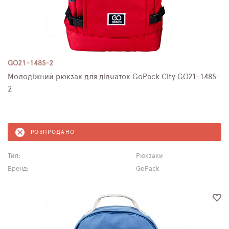
GO21-148S-2
Молодіжний рюкзак для дівчаток GoPack City GO21-148S-
2
РОЗПРОДАНО
Тип:
Рюкзаки
Бренд:
GoPack