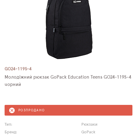
GO24-119S-4
Молодіжний рюкзак GoPack Education Teens GO24-119S-4
чорний
РОЗПРОДАНО
Тип:
Рюкзаки
Бренд:
GoPack