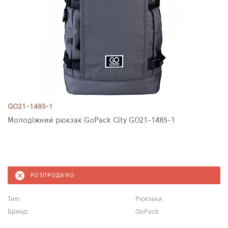
GO21-148S-1
Молодіжний рюкзак GoPack City GO21-148S-1
РОЗПРОДАНО
Тип:
Рюкзаки
Бренд:
GoPack