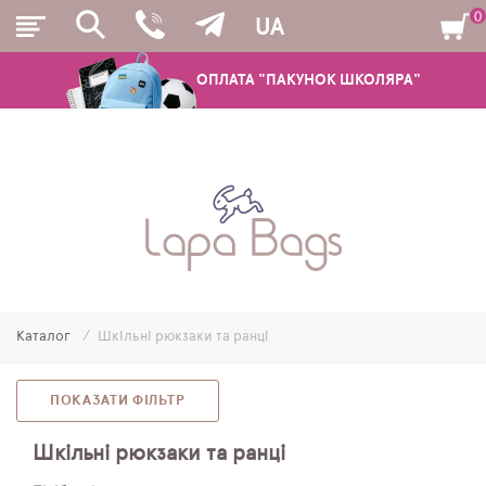
0
UA
ОПЛАТА "ПАКУНОК ШКОЛЯРА"
РЮКЗАКИ
ШКІЛЬНІ РЮКЗАКИ ТА РАНЦІ
ПІДЛІТКОВІ РЮКЗАКИ
Каталог
Шкільні рюкзаки та ранці
МОЛОДІЖНІ РЮКЗАКИ
ПЕНАЛИ
ПОКАЗАТИ ФІЛЬТР
МІШКИ ДЛЯ ВЗУТТЯ
Шкільні рюкзаки та ранці