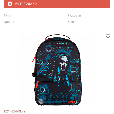
РОЗПРОДАНО
Тип:
Рюкзаки
Бренд:
Kite
K21-2569L-2