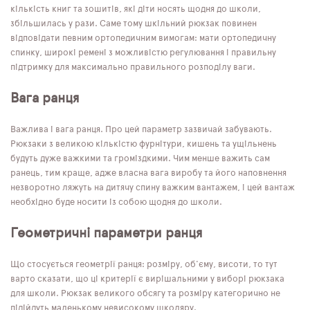
кількість книг та зошитів, які діти носять щодня до школи,
збільшилась у рази. Саме тому шкільний рюкзак повинен
відповідати певним ортопедичним вимогам: мати ортопедичну
спинку, широкі ремені з можливістю регулювання і правильну
підтримку для максимально правильного розподілу ваги.
Вага ранця
Важлива і вага ранця. Про цей параметр зазвичай забувають.
Рюкзаки з великою кількістю фурнітури, кишень та ущільнень
будуть дуже важкими та громіздкими. Чим менше важить сам
ранець, тим краще, адже власна вага виробу та його наповнення
незворотно ляжуть на дитячу спину важким вантажем, і цей вантаж
необхідно буде носити із собою щодня до школи.
Геометричні параметри ранця
Що стосується геометрії ранця: розміру, об'єму, висоти, то тут
варто сказати, що ці критерії є вирішальними у виборі рюкзака
для школи. Рюкзак великого обсягу та розміру категорично не
підійдуть маленькому невисокому школяру.