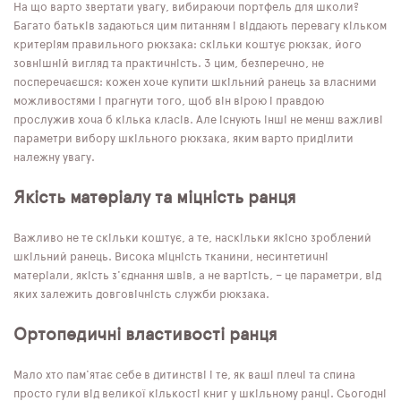
На що варто звертати увагу, вибираючи портфель для школи?
Багато батьків задаються цим питанням і віддають перевагу кільком
критеріям правильного рюкзака: скільки коштує рюкзак, його
зовнішній вигляд та практичність. З цим, безперечно, не
посперечаєшся: кожен хоче купити шкільний ранець за власними
можливостями і прагнути того, щоб він вірою і правдою
прослужив хоча б кілька класів. Але існують інші не менш важливі
параметри вибору шкільного рюкзака, яким варто приділити
належну увагу.
Якість матеріалу та міцність ранця
Важливо не те скільки коштує, а те, наскільки якісно зроблений
шкільний ранець. Висока міцність тканини, несинтетичні
матеріали, якість з'єднання швів, а не вартість, – це параметри, від
яких залежить довговічність служби рюкзака.
Ортопедичні властивості ранця
Мало хто пам'ятає себе в дитинстві і те, як ваші плечі та спина
просто гули від великої кількості книг у шкільному ранці. Сьогодні