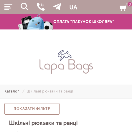
0
UA
ОПЛАТА "ПАКУНОК ШКОЛЯРА"
РЮКЗАКИ
ШКІЛЬНІ РЮКЗАКИ ТА РАНЦІ
ПІДЛІТКОВІ РЮКЗАКИ
Каталог
Шкільні рюкзаки та ранці
МОЛОДІЖНІ РЮКЗАКИ
ПЕНАЛИ
ПОКАЗАТИ ФІЛЬТР
МІШКИ ДЛЯ ВЗУТТЯ
Шкільні рюкзаки та ранці