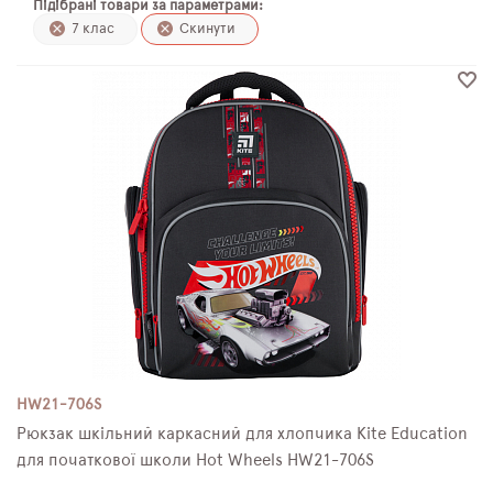
Підібрані товари за параметрами:
ПЛЯШКИ ДЛЯ ВОДИ
7 клас
Скинути
DELUNE
SCHOOL STANDARD
SKYNAME
РОЗПРОДАЖ
HW21-706S
Рюкзак шкільний каркасний для хлопчика Kite Education
для початкової школи Hot Wheels HW21-706S