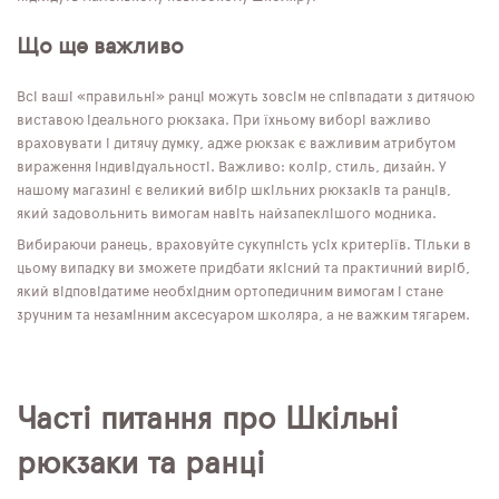
Що ще важливо
Всі ваші «правильні» ранці можуть зовсім не співпадати з дитячою
виставою ідеального рюкзака. При їхньому виборі важливо
враховувати і дитячу думку, адже рюкзак є важливим атрибутом
вираження індивідуальності. Важливо: колір, стиль, дизайн. У
нашому магазині є великий вибір шкільних рюкзаків та ранців,
який задовольнить вимогам навіть найзапеклішого модника.
Вибираючи ранець, враховуйте сукупність усіх критеріїв. Тільки в
цьому випадку ви зможете придбати якісний та практичний виріб,
який відповідатиме необхідним ортопедичним вимогам і стане
зручним та незамінним аксесуаром школяра, а не важким тягарем.
Часті питання про Шкільні
рюкзаки та ранці