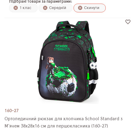
Підібрані товари за параметрами:
ПЛЯШКИ ДЛЯ ВОДИ
1 клас
Середній
Скинути
DELUNE
SCHOOL STANDARD
SKYNAME
РОЗПРОДАЖ
160-27
Ортопедичний рюкзак для хлопчика School Standard з
М'ячем 38х28х16 см для першокласника (160-27)