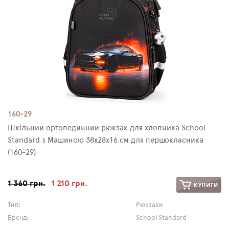
160-29
Шкільний ортопедичний рюкзак для хлопчика School
Standard з Машиною 38х28х16 см для першокласника
(160-29)
1 360 грн.
1 210 грн.
КУПИТИ
Тип:
Рюкзаки
Бренд:
School Standard