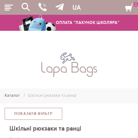
0
UA
ОПЛАТА "ПАКУНОК ШКОЛЯРА"
РЮКЗАКИ
ШКІЛЬНІ РЮКЗАКИ ТА РАНЦІ
ПІДЛІТКОВІ РЮКЗАКИ
Каталог
Шкільні рюкзаки та ранці
МОЛОДІЖНІ РЮКЗАКИ
ПЕНАЛИ
ПОКАЗАТИ ФІЛЬТР
МІШКИ ДЛЯ ВЗУТТЯ
Шкільні рюкзаки та ранці