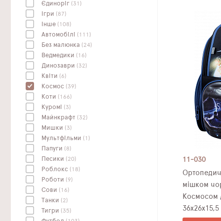
Єдиноріг
(31)
Ігри
(87)
Інше
(108)
Автомобілі
(111)
Без малюнка
(24)
Ведмедики
(16)
Динозаври
(32)
Квіти
(6)
Космос
(39)
Коти
(166)
Куромі
(3)
Майнкрафт
(32)
Мишки
(3)
Мультфільми
(1)
Папуги
(8)
Песики
(20)
11-030
Роблокс
(18)
Ортопедич
Роботи
(9)
мішком чо
Сови
(16)
Космосом 
Танки
(2)
36х26х15,5 
Тигри
(35)