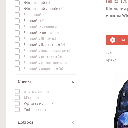
Full R2-190
Фіолетовий
(1)
Шкільний р
Фіолетовий з синім
(2)
Червоний
(0)
Чорний
(13)
Чорний із зеленим
(0)
Чорний із синім
(10)
Чорний з білим
(0)
РОЗ
Чорний з блакитним
(2)
Чорний з помаранчевим
(0)
Тип:
Чорний з рожевим
(0)
Бренд:
Чорний з фіолетовим
(0)
Чорний з червоним
(0)
Спинка
Анатомічна
(0)
М'яка
(0)
Ортопедична
(48)
Ущільнена
(1)
Добірки