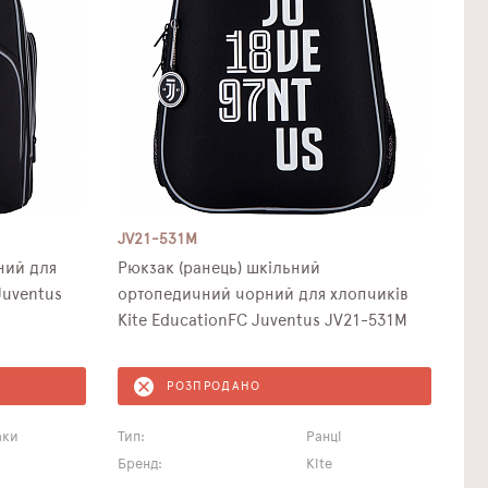
JV21-531M
ний для
Рюкзак (ранець) шкільний
Juventus
ортопедичний чорний для хлопчиків
Kite EducationFC Juventus JV21-531M
РОЗПРОДАНО
аки
Тип:
Ранці
Бренд:
Kite