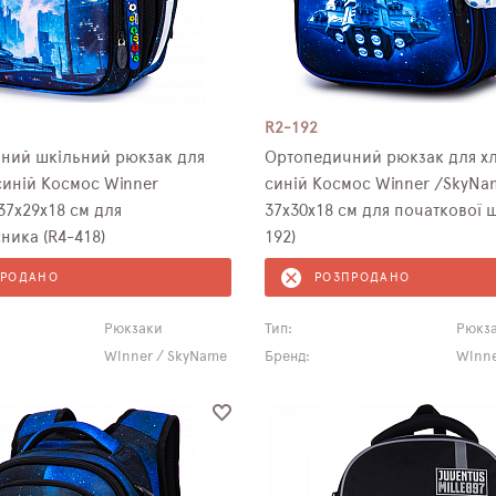
R2-192
ний шкільний рюкзак для
Ортопедичний рюкзак для х
синій Космос Winner
синій Космос Winner /SkyNa
37х29х18 см для
37х30х18 см для початкової 
ника (R4-418)
192)
ПРОДАНО
РОЗПРОДАНО
Рюкзаки
Тип:
Рюкз
Winner / SkyName
Бренд:
Winne