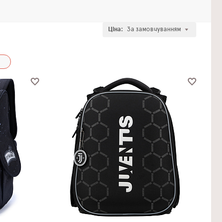
Ціна:
За замовчуванням
и