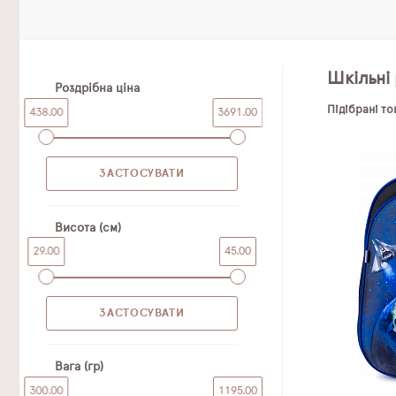
Шкільні 
Роздрібна ціна
Підібрані т
438.00
3691.00
Висота (см)
29.00
45.00
Вага (гр)
300.00
1195.00