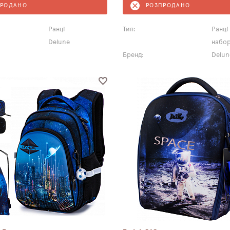
ПРОДАНО
РОЗПРОДАНО
Ранці
Тип:
Ранці
Delune
набо
Бренд:
Delun