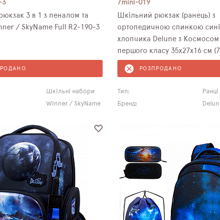
-3
7mini-019
юкзак 3 в 1 з пеналом та
Шкільний рюкзак (ранець) з
мішком Winner / SkyName Full R2-190-3
ортопедичною спинкою сині
хлопчика Delune з Космосом
першого класу 35х27х16 см (7
ПРОДАНО
РОЗПРОДАНО
Шкільні набори
Тип:
Ранці
Winner / SkyName
Бренд:
Delun