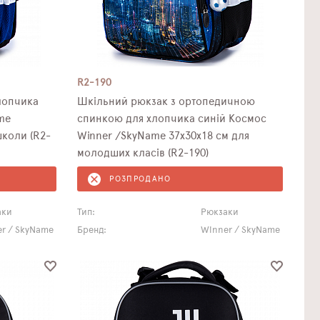
R2-190
лопчика
Шкільний рюкзак з ортопедичною
me
спинкою для хлопчика синій Космос
школи (R2-
Winner /SkyName 37х30х18 см для
молодших класів (R2-190)
РОЗПРОДАНО
аки
Тип:
Рюкзаки
r / SkyName
Бренд:
Winner / SkyName