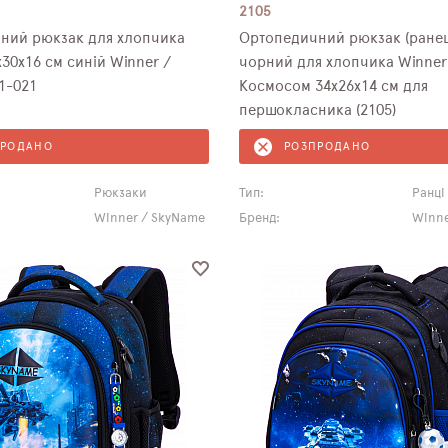
2105
ний рюкзак для хлопчика
Ортопедичний рюкзак (ранец
30х16 см синій Winner /
чорний для хлопчика Winner
1-021
Космосом 34х26х14 см для
першокласника (2105)
ПРОДАНО
РОЗПРОДАНО
Рюкзаки
Тип:
Ранці
Winner / SkyName
Бренд:
Winne