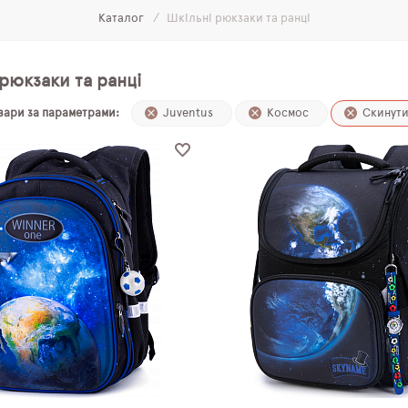
Каталог
Шкільні рюкзаки та ранці
рюкзаки та ранці
овари за параметрами:
Juventus
Космос
Скинут