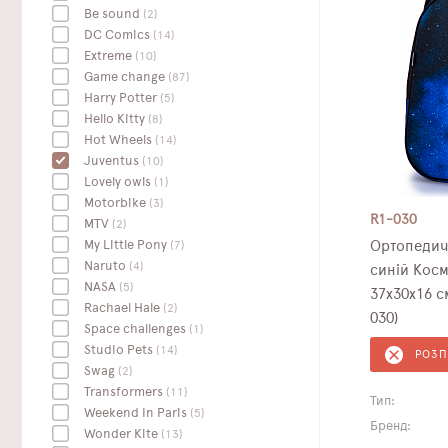
Be sound
(2)
DC Сomics
(14)
Extreme
(10)
Game change
(87)
Harry Potter
(5)
Hello Kitty
(8)
Hot Wheels
(14)
Juventus
(10)
Lovely owls
(1)
Motorbike
(3)
R1-030
MTV
(2)
My Little Pony
(7)
Ортопедич
Naruto
(4)
синій Кос
NASA
(5)
37х30х16 с
Rachael Hale
(2)
030)
Space challenges
(1)
Studio Pets
(14)
РОЗ
Swag
(2)
Transformers
(11)
Тип:
Weekend In Paris
(5)
Бренд:
Wonder Kite
(13)