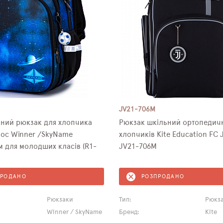
JV21-706M
ний рюкзак для хлопчика
Рюкзак шкільний ортопедич
мос Winner /SkyName
хлопчиків Kite Education FC 
м для молодших класів (R1-
JV21-706M
ПРОДАНО
РОЗПРОДАНО
Рюкзаки
Тип:
Рюкз
Winner / SkyName
Бренд:
Kite