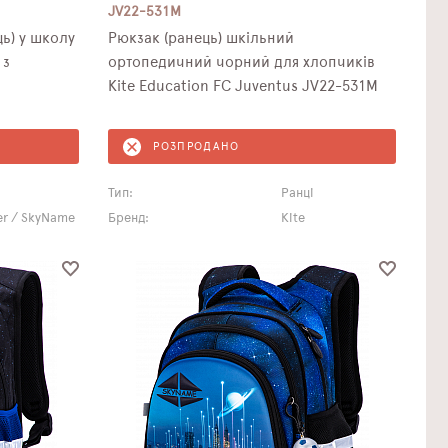
JV22-531M
ь) у школу
Рюкзак (ранець) шкільний
 з
ортопедичний чорний для хлопчиків
Kite Education FC Juventus JV22-531M
РОЗПРОДАНО
Тип:
Ранці
r / SkyName
Бренд:
Kite