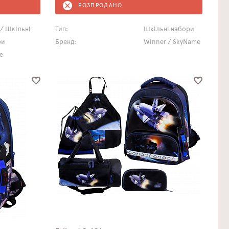
РОЗПРОДАНО
 / Шкільні
Тип:
Шкільні набори
ри
Бренд:
Winner / SkyName
e