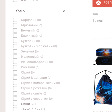
Футбол
(103)
РОЗ
Колір
Тип:
Бордовий
(0)
Бренд:
Бірюзовий
(0)
Бежевий
(0)
Блакитний
(0)
Бузковий
(0)
Бузковий з рожевим
(0)
Зелений
(0)
Малиновий
(0)
Різнокольоровий
(0)
Рожевий
(0)
Сірий
(0)
Сірий із зеленим
(0)
Сірий з помаранчевим
(0)
Сірий з рожевим
(0)
Сірий з синім
(0)
Сірий з червоним
(0)
Синій
(20)
Темно-сірий
(1)