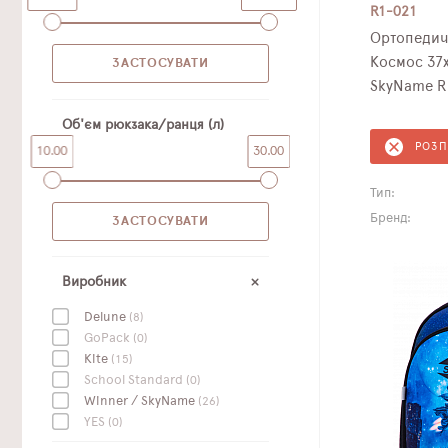
R1-021
Ортопедич
Космос 37х
SkyName R
Об'єм рюкзака/ранця (л)
РОЗ
10.00
30.00
Тип:
Бренд:
Виробник
Delune
(8)
GoPack
(0)
Kite
(15)
School Standard
(0)
Winner / SkyName
(26)
YES
(0)