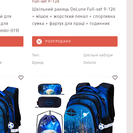
Full-set 9-126
Шкільний ранець DeLune Full-set 9-126
й для
+ мішок + жорсткий пенал + спортивна
 для
сумка + фартух для праці + годинник
mini-019)
РОЗПРОДАНО
Тип:
Шкільні набори
e
Бренд:
Delune