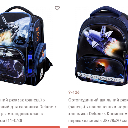
9-126
ний рюкзак (ранець) з
Ортопедичний шкільний рюк
рний для хлопчика Delune з
(ранець) з наповненням чорн
для молодших класів
хлопчика Delune з Космосом
см (11-030)
першокласників 38х28х20 см 