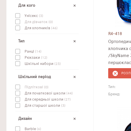
Для кого
Унісекс
(3)
Для дівчаток
(0)
Для хлопчиків
(46)
R4-418
Тип
Ортопедич
хлопчика 
Ранці
(14)
/SkyName 
Рюкзаки
(12)
першоклас
Шкільні набори
(23)
РОЗ
Шкільний період
Тип:
Підліткові
(0)
Для початкової школи
(44)
Бренд:
Для середньої школи
(27)
Для старшої школи
(3)
Дизайн
Barbie
(6)