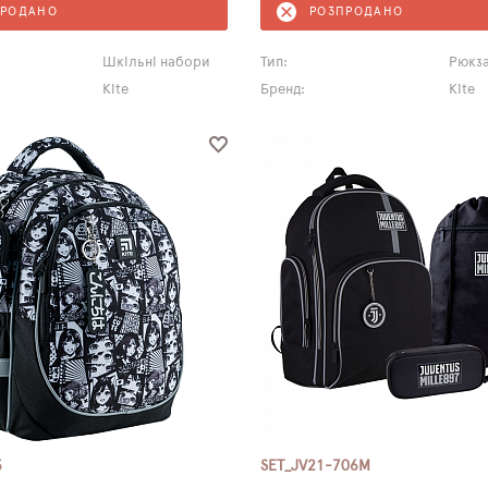
ПРОДАНО
РОЗПРОДАНО
Шкільні набори
Тип:
Рюкз
Kite
Бренд:
Kite
5
SET_JV21-706M