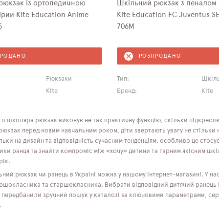
рюкзак із ортопедичною
Шкільний рюкзак з пеналом 
рий Kite Education Anime
Kite Education FC Juventus S
5
706M
ПРОДАНО
РОЗПРОДАНО
Рюкзаки
Тип:
Шкіль
Kite
Бренд:
Kite
о школяра рюкзак виконує не так практичну функцію, скільки підкреслює
кзак перед новим навчальним роком, діти звертають увагу не стільки на
ільки на дизайн та відповідність сучасним тенденціям, особливо це стосує
ики ранця та знайти компроміс між «хочу» дитини та гарним якісним шк
рік.
ний рюкзак чи ранець в Україні можна у нашому інтернет-магазині. У н
ершокласника та старшокласника. Вибрати відповідний дитячий ранець і
 передбачили зручний пошук у каталозі за ключовими параметрами, серед
.