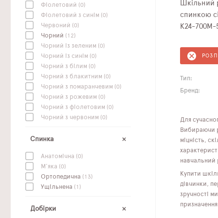
Шкільний 
Фіолетовий
(0)
спинкою сі
Фіолетовий з синім
(0)
Червоний
(0)
K24-700M-
Чорний
(12)
Чорний із зеленим
(0)
Чорний із синім
(0)
РОЗ
Чорний з білим
(0)
Чорний з блакитним
(0)
Тип:
Чорний з помаранчевим
(0)
Бренд:
Чорний з рожевим
(0)
Чорний з фіолетовим
(0)
Чорний з червоним
(0)
Для сучасног
Вибираючи рю
Спинка
міцність, ск
характерист
Анатомічна
(0)
навчальний 
М'яка
(0)
Купити шкіль
Ортопедична
(13)
дівчинки, п
Ущільнена
(1)
зручності ми
призначення
Добірки