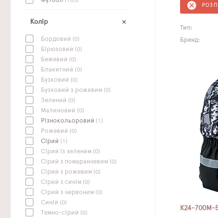
Футбол
(103)
РОЗ
Колір
Тип:
Бордовий
(0)
Бренд:
Бірюзовий
(0)
Бежевий
(0)
Блакитний
(0)
Бузковий
(0)
Бузковий з рожевим
(0)
Зелений
(0)
Малиновий
(0)
Різнокольоровий
(1)
Рожевий
(0)
Сірий
(1)
Сірий із зеленим
(0)
Сірий з помаранчевим
(0)
Сірий з рожевим
(0)
Сірий з синім
(0)
Сірий з червоним
(0)
Синій
(0)
K24-700M-
Темно-сірий
(0)