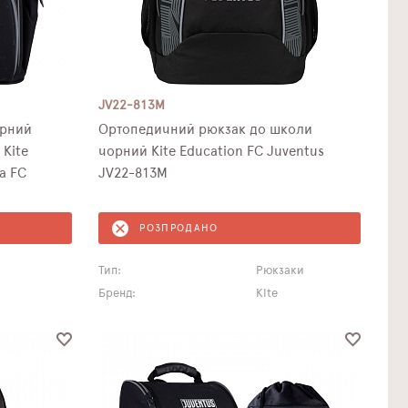
JV22-813M
орний
Ортопедичний рюкзак до школи
 Kite
чорний Kite Education FC Juventus
а FC
JV22-813M
РОЗПРОДАНО
Тип:
Рюкзаки
Бренд:
Kite