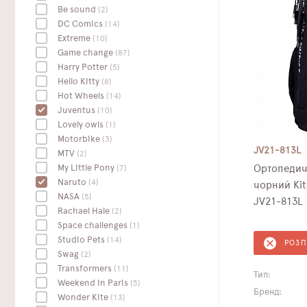
Be sound
(2)
DC Сomics
(14)
Extreme
(10)
Game change
(87)
Harry Potter
(5)
Hello Kitty
(8)
Hot Wheels
(14)
Juventus
(10)
Lovely owls
(1)
Motorbike
(3)
JV21-813L
MTV
(2)
My Little Pony
(7)
Ортопедич
Naruto
(4)
чорний Kit
NASA
(5)
JV21-813L
Rachael Hale
(2)
Space challenges
(1)
Studio Pets
(14)
РОЗ
Swag
(2)
Transformers
(11)
Тип:
Weekend In Paris
(5)
Бренд:
Wonder Kite
(13)