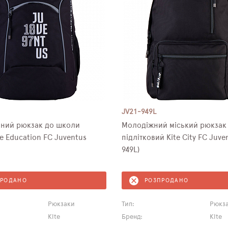
JV21-949L
ний рюкзак до школи
Молодіжний міський рюкзак
e Education FC Juventus
підлітковий Kite City FC Juve
949L)
ПРОДАНО
РОЗПРОДАНО
Рюкзаки
Тип:
Рюкз
Kite
Бренд:
Kite