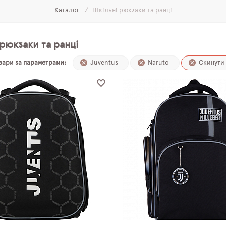
Каталог
Шкільні рюкзаки та ранці
рюкзаки та ранці
овари за параметрами:
Juventus
Naruto
Скинути