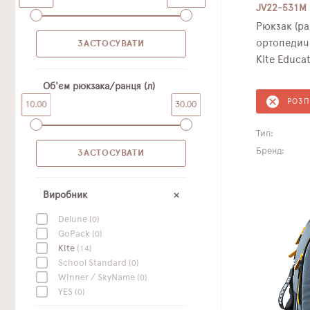
JV22-531M
Рюкзак (ра
ортопедич
Kite Educa
Об'єм рюкзака/ранця (л)
РОЗ
10.00
30.00
Тип:
Бренд:
Виробник
Delune
(0)
GoPack
(0)
Kite
(14)
School Standard
(0)
Winner / SkyName
(0)
YES
(0)