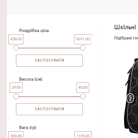
Шкільні 
Роздрібна ціна
Підібрані т
438.00
3691.00
Висота (см)
29.00
45.00
Вага (гр)
300.00
1195.00