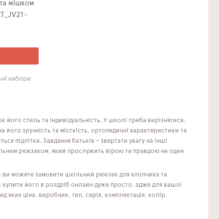
та мішком
ET_JV21-
ні набори
 його стиль та індивідуальність. У школі треба вирізнятися.
 його зручність та місткість, ортопедичні характеристики та
ться підлітка. Завдання батьків – звертати увагу на інші
ільним рюкзаком, який прослужить вірою та правдою не один
ас ви можете замовити шкільний рюкзак для хлопчика та
 купити його в роздріб онлайн дуже просто, адже для вашої
 яких ціна, виробник, тип, серія, комплектація, колір,