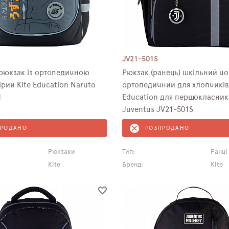
JV21-501S
рюкзак із ортопедичною
Рюкзак (ранець) шкільний ч
рий Kite Education Naruto
ортопедичний для хлопчиків
M
Education для першокласник
Juventus JV21-501S
ПРОДАНО
РОЗПРОДАНО
Рюкзаки
Тип:
Ранці
Kite
Бренд:
Kite