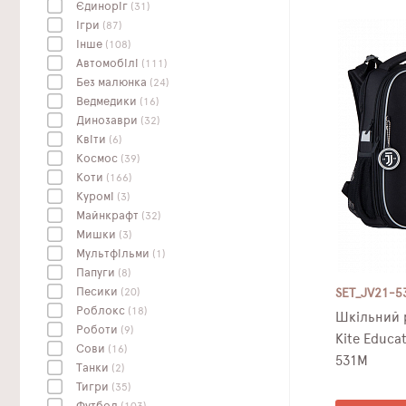
Єдиноріг
(31)
Ігри
(87)
Інше
(108)
Автомобілі
(111)
Без малюнка
(24)
Ведмедики
(16)
Динозаври
(32)
Квіти
(6)
Космос
(39)
Коти
(166)
Куромі
(3)
Майнкрафт
(32)
Мишки
(3)
Мультфільми
(1)
Папуги
(8)
Песики
(20)
SET_JV21-5
Роблокс
(18)
Шкільний 
Роботи
(9)
Kite Educa
Сови
(16)
531M
Танки
(2)
Тигри
(35)