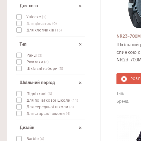
Для кого
Унісекс
(1)
Для дівчаток
(0)
Для хлопчиків
(13)
NR23-700M
Тип
Шкільний 
спинкою сі
Ранці
(3)
NR23-700
Рюкзаки
(8)
Шкільні набори
(3)
РОЗ
Шкільний період
Тип:
Підліткові
(3)
Для початкової школи
(11)
Бренд:
Для середньої школи
(8)
Для старшої школи
(4)
Дизайн
Barbie
(6)