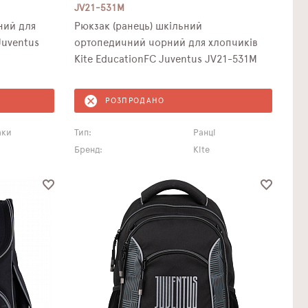
JV21-531M
ний для
Рюкзак (ранець) шкільний
Juventus
ортопедичний чорний для хлопчиків
Kite EducationFC Juventus JV21-531M
РОЗПРОДАНО
аки
Тип:
Ранці
Бренд:
Kite