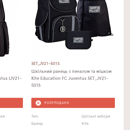
SET_JV21-501S
Шкільний ранець з пеналом та мішком
ntus (JV21-
Kite Education FC Juventus SET_JV21-
501S
РОЗПРОДАНО
аки
Тип:
Шкільні набори
Бренд:
Kite