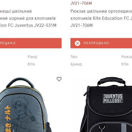
JV21-706M
нець) шкільний
Рюкзак шкільний ортопедич
ний чорний для хлопчиків
хлопчиків Kite Education FC 
tion FC Juventus JV22-531M
JV21-706M
ПРОДАНО
РОЗПРОДАНО
Ранці
Тип:
Рюкз
Kite
Бренд:
Kite