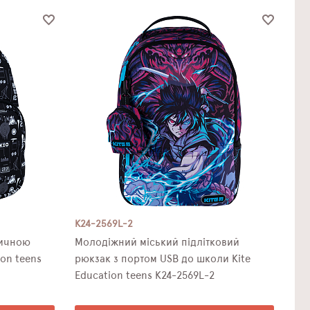
K24-2569L-2
дичною
Молодіжний міський підлітковий
on teens
рюкзак з портом USB до школи Kite
Education teens K24-2569L-2