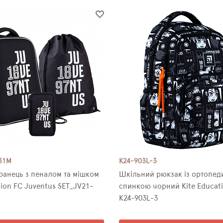
31M
K24-903L-3
ранець з пеналом та мішком
Шкільний рюкзак із ортопе
tion FC Juventus SET_JV21-
спинкою чорний Kite Educati
K24-903L-3