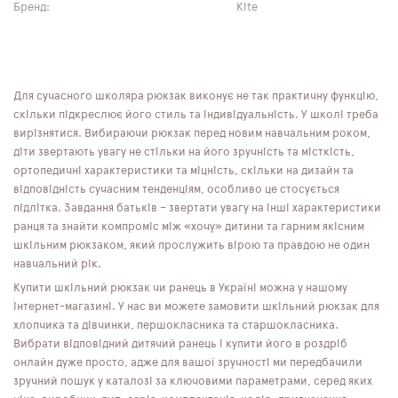
Бренд:
Kite
Для сучасного школяра рюкзак виконує не так практичну функцію,
скільки підкреслює його стиль та індивідуальність. У школі треба
вирізнятися. Вибираючи рюкзак перед новим навчальним роком,
діти звертають увагу не стільки на його зручність та місткість,
ортопедичні характеристики та міцність, скільки на дизайн та
відповідність сучасним тенденціям, особливо це стосується
підлітка. Завдання батьків – звертати увагу на інші характеристики
ранця та знайти компроміс між «хочу» дитини та гарним якісним
шкільним рюкзаком, який прослужить вірою та правдою не один
навчальний рік.
Купити шкільний рюкзак чи ранець в Україні можна у нашому
інтернет-магазині. У нас ви можете замовити шкільний рюкзак для
хлопчика та дівчинки, першокласника та старшокласника.
Вибрати відповідний дитячий ранець і купити його в роздріб
онлайн дуже просто, адже для вашої зручності ми передбачили
зручний пошук у каталозі за ключовими параметрами, серед яких