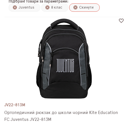
Підібрані товари за параметрами:
ПЛЯШКИ ДЛЯ ВОДИ
Juventus
8 клас
Скинути
DELUNE
SCHOOL STANDARD
SKYNAME
РОЗПРОДАЖ
JV22-813M
Ортопедичний рюкзак до школи чорний Kite Education
FC Juventus JV22-813M