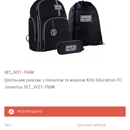
SET_JV21-706M
Шкільний рюкзак з пеналом та мішком Kite Education FC
Juventus SET_JV21-706M
РОЗПРОДАНО
Тип:
Шкільні набори