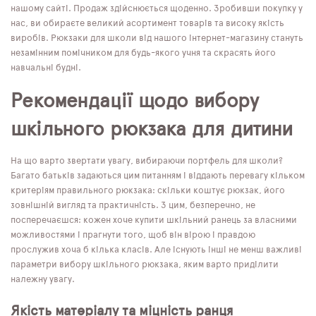
нашому сайті. Продаж здійснюється щоденно. Зробивши покупку у
нас, ви обираєте великий асортимент товарів та високу якість
виробів. Рюкзаки для школи від нашого інтернет-магазину стануть
незамінним помічником для будь-якого учня та скрасять його
навчальні будні.
Рекомендації щодо вибору
шкільного рюкзака для дитини
На що варто звертати увагу, вибираючи портфель для школи?
Багато батьків задаються цим питанням і віддають перевагу кільком
критеріям правильного рюкзака: скільки коштує рюкзак, його
зовнішній вигляд та практичність. З цим, безперечно, не
посперечаєшся: кожен хоче купити шкільний ранець за власними
можливостями і прагнути того, щоб він вірою і правдою
прослужив хоча б кілька класів. Але існують інші не менш важливі
параметри вибору шкільного рюкзака, яким варто приділити
належну увагу.
Якість матеріалу та міцність ранця