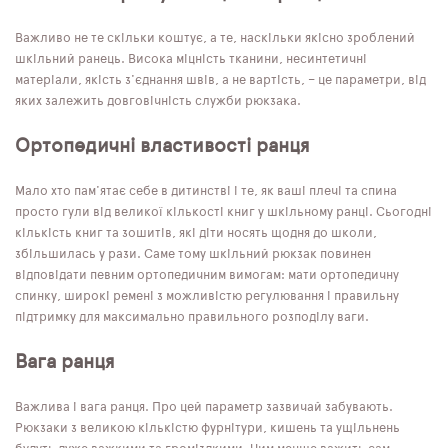
Важливо не те скільки коштує, а те, наскільки якісно зроблений
шкільний ранець. Висока міцність тканини, несинтетичні
матеріали, якість з'єднання швів, а не вартість, – це параметри, від
яких залежить довговічність служби рюкзака.
Ортопедичні властивості ранця
Мало хто пам'ятає себе в дитинстві і те, як ваші плечі та спина
просто гули від великої кількості книг у шкільному ранці. Сьогодні
кількість книг та зошитів, які діти носять щодня до школи,
збільшилась у рази. Саме тому шкільний рюкзак повинен
відповідати певним ортопедичним вимогам: мати ортопедичну
спинку, широкі ремені з можливістю регулювання і правильну
підтримку для максимально правильного розподілу ваги.
Вага ранця
Важлива і вага ранця. Про цей параметр зазвичай забувають.
Рюкзаки з великою кількістю фурнітури, кишень та ущільнень