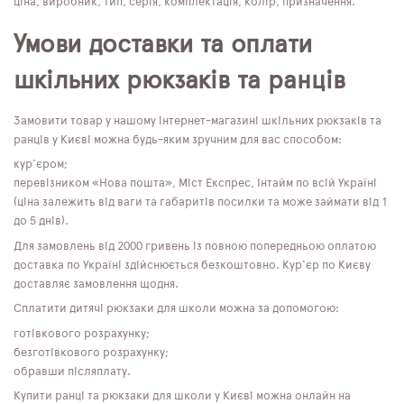
ціна, виробник, тип, серія, комплектація, колір, призначення.
Умови доставки та оплати
шкільних рюкзаків та ранців
Замовити товар у нашому інтернет-магазині шкільних рюкзаків та
ранців у Києві можна будь-яким зручним для вас способом:
кур'єром;
перевізником «Нова пошта», Міст Експрес, Інтайм по всій Україні
(ціна залежить від ваги та габаритів посилки та може займати від 1
до 5 днів).
Для замовлень від 2000 гривень із повною попередньою оплатою
доставка по Україні здійснюється безкоштовно. Кур'єр по Києву
доставляє замовлення щодня.
Сплатити дитячі рюкзаки для школи можна за допомогою:
готівкового розрахунку;
безготівкового розрахунку;
обравши післяплату.
Купити ранці та рюкзаки для школи у Києві можна онлайн на