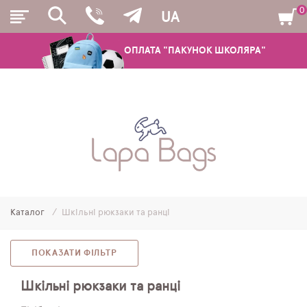
0
UA
ОПЛАТА "ПАКУНОК ШКОЛЯРА"
РЮКЗАКИ
ШКІЛЬНІ РЮКЗАКИ ТА РАНЦІ
ПІДЛІТКОВІ РЮКЗАКИ
Каталог
Шкільні рюкзаки та ранці
МОЛОДІЖНІ РЮКЗАКИ
ПЕНАЛИ
ПОКАЗАТИ ФІЛЬТР
МІШКИ ДЛЯ ВЗУТТЯ
Шкільні рюкзаки та ранці